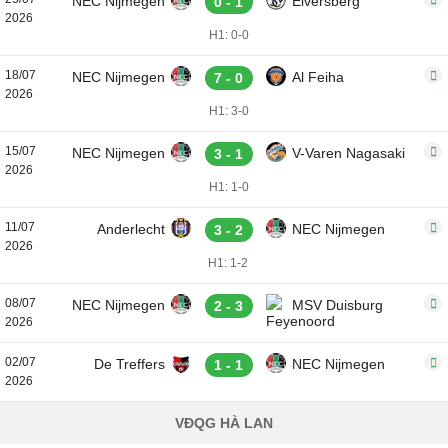
NEC Nijmegen
Elversberg
0 - 1
2026
H1: 0-0
18/07
NEC Nijmegen
Al Feiha
7 - 0
2026
H1: 3-0
15/07
NEC Nijmegen
V-Varen Nagasaki
3 - 1
2026
H1: 1-0
11/07
Anderlecht
NEC Nijmegen
3 - 2
2026
H1: 1-2
08/07
NEC Nijmegen
MSV Duisburg
2 - 3
2026
02/07
De Treffers
NEC Nijmegen
1 - 1
2026
VĐQG HÀ LAN