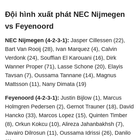
Đội hình xuất phát NEC Nijmegen
vs Feyenoord
NEC Nijmegen (4-2-3-1):
Jasper Cillessen (22),
Bart Van Rooij (28), Ivan Marquez (4), Calvin
Verdonk (24), Souffian El Karouani (16), Dirk
Wanner Proper (71), Lasse Schone (20), Elayis
Tavsan (7), Oussama Tannane (14), Magnus
Mattsson (11), Nany Dimata (19)
Feyenoord (4-2-3-1):
Justin Bijlow (1), Marcus
Holmgren Pedersen (2), Gernot Trauner (18), David
Hancko (33), Marcos Lopez (15), Quinten Timber
(8), Orkun Kokcu (10), Alireza Jahanbakhsh (7),
Javairo Dilrosun (11), Oussama Idrissi (26), Danilo