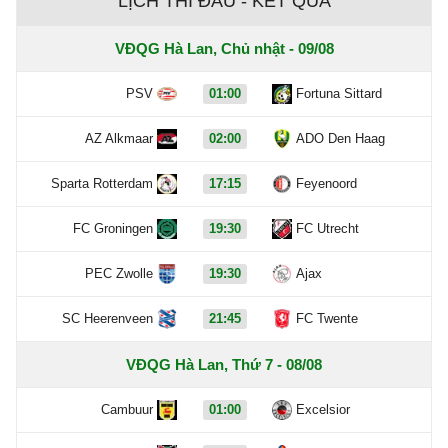
LỊCH THI ĐẤU - KẾT QUẢ
VĐQG Hà Lan, Chủ nhật - 09/08
PSV
01:00
Fortuna Sittard
AZ Alkmaar
02:00
ADO Den Haag
Sparta Rotterdam
17:15
Feyenoord
FC Groningen
19:30
FC Utrecht
PEC Zwolle
19:30
Ajax
SC Heerenveen
21:45
FC Twente
VĐQG Hà Lan, Thứ 7 - 08/08
Cambuur
01:00
Excelsior