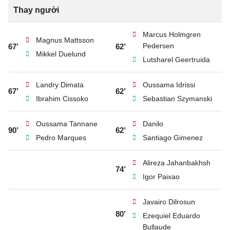
Thay người
Marcus Holmgren
Magnus Mattsson
Pedersen
67’
62’
Mikkel Duelund
Lutsharel Geertruida
Landry Dimata
Oussama Idrissi
67’
62’
Ibrahim Cissoko
Sebastian Szymanski
Oussama Tannane
Danilo
90’
62’
Pedro Marques
Santiago Gimenez
Alireza Jahanbakhsh
74’
Igor Paixao
Javairo Dilrosun
80’
Ezequiel Eduardo
Bullaude