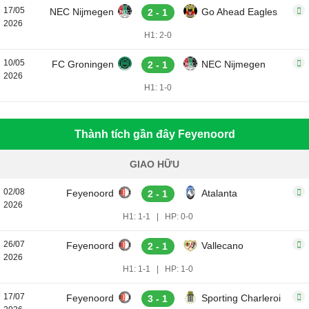
17/05
NEC Nijmegen
Go Ahead Eagles
2 - 1
2026
H1: 2-0
10/05
FC Groningen
NEC Nijmegen
2 - 1
2026
H1: 1-0
Thành tích gần đây Feyenoord
GIAO HỮU
02/08
Feyenoord
Atalanta
2 - 1
2026
H1: 1-1
|
HP: 0-0
26/07
Feyenoord
Vallecano
2 - 1
2026
H1: 1-1
|
HP: 1-0
17/07
Feyenoord
Sporting Charleroi
3 - 1