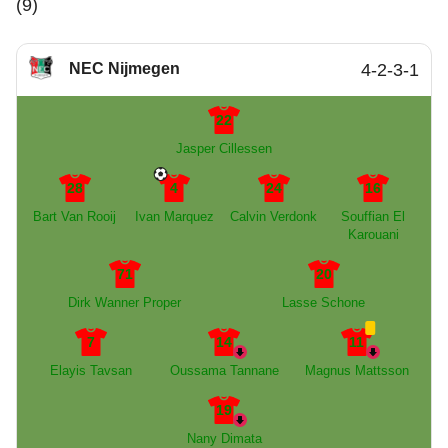
(9)
NEC Nijmegen
4-2-3-1
22
Jasper Cillessen
28
4
24
16
Bart Van Rooij
Ivan Marquez
Calvin Verdonk
Souffian El
Karouani
71
20
Dirk Wanner Proper
Lasse Schone
7
14
11
Elayis Tavsan
Oussama Tannane
Magnus Mattsson
19
Nany Dimata