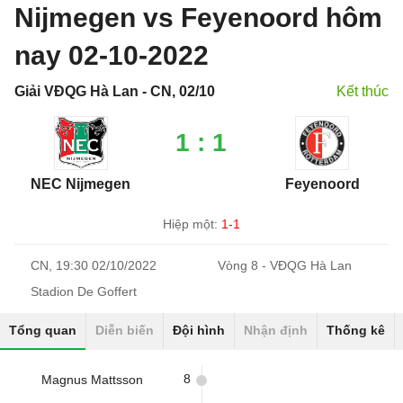
Nijmegen vs Feyenoord hôm
nay 02-10-2022
Giải VĐQG Hà Lan - CN, 02/10
Kết thúc
1 : 1
NEC Nijmegen
Feyenoord
Hiệp một:
1-1
CN, 19:30 02/10/2022
Vòng 8 - VĐQG Hà Lan
Stadion De Goffert
Tổng quan
Diễn biến
Đội hình
Nhận định
Thống kê
8
Magnus Mattsson