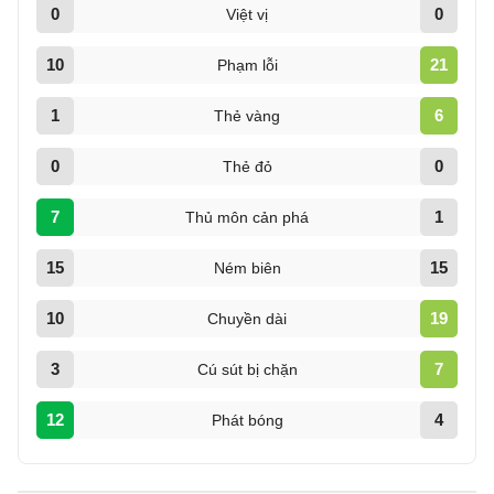
0
0
Việt vị
10
21
Phạm lỗi
1
6
Thẻ vàng
0
0
Thẻ đỏ
7
1
Thủ môn cản phá
15
15
Ném biên
10
19
Chuyền dài
3
7
Cú sút bị chặn
12
4
Phát bóng