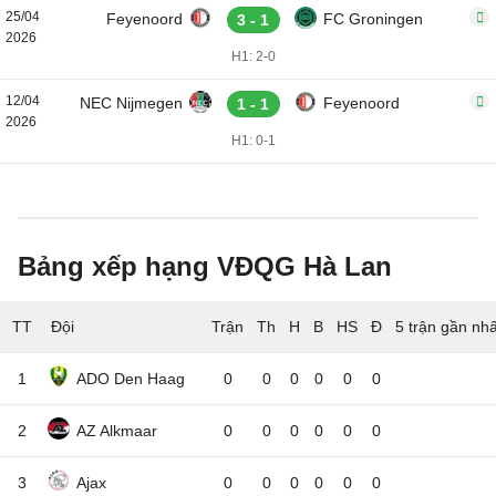
25/04
Feyenoord
FC Groningen
3 - 1
2026
H1: 2-0
12/04
NEC Nijmegen
Feyenoord
1 - 1
2026
H1: 0-1
Bảng xếp hạng VĐQG Hà Lan
TT
Đội
5 trận gần nhấ
1
ADO Den Haag
0
0
0
0
0
0
2
AZ Alkmaar
0
0
0
0
0
0
3
Ajax
0
0
0
0
0
0