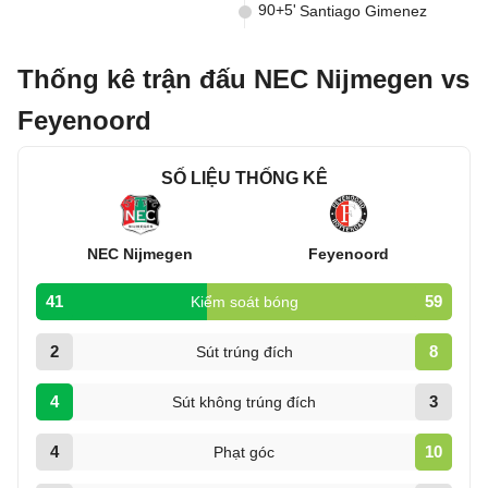
90+5'
Santiago Gimenez
Thống kê trận đấu NEC Nijmegen vs
Feyenoord
SỐ LIỆU THỐNG KÊ
NEC Nijmegen
Feyenoord
41
59
Kiểm soát bóng
2
8
Sút trúng đích
4
3
Sút không trúng đích
4
10
Phạt góc