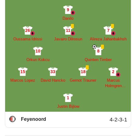
9
Danilo
26
11
7
Oussama Idrissi
Javairo Dilrosun
Alireza Jahanbakhsh
10
8
Orkun Kokcu
Quinten Timber
15
33
18
2
Marcos Lopez
David Hancko
Gernot Trauner
Marcus
Holmgren
Pedersen
1
Justin Bijlow
Feyenoord
4-2-3-1