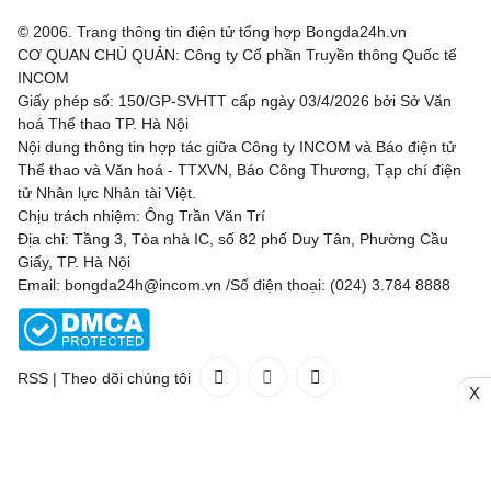
© 2006. Trang thông tin điện tử tổng hợp Bongda24h.vn
CƠ QUAN CHỦ QUẢN: Công ty Cổ phần Truyền thông Quốc tế
INCOM
Giấy phép số: 150/GP-SVHTT cấp ngày 03/4/2026 bởi Sở Văn
hoá Thể thao TP. Hà Nội
Nội dung thông tin hợp tác giữa Công ty INCOM và Báo điện tử
Thể thao và Văn hoá - TTXVN, Báo Công Thương, Tạp chí điện
tử Nhân lực Nhân tài Việt.
Chịu trách nhiệm: Ông Trần Văn Trí
Địa chỉ: Tầng 3, Tòa nhà IC, số 82 phố Duy Tân, Phường Cầu
Giấy, TP. Hà Nội
Email: bongda24h@incom.vn /Số điện thoại: (024) 3.784 8888
RSS
|
Theo dõi chúng tôi
X
Liên hệ
Quảng cáo
(024) 3.784 8888
Toàn bộ bản quyền thuộc
Bongda24h.vn