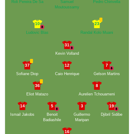
Roli Pereira De Sa
Samuel
Pedro Chirivella
Moutoussamy
10
23
Ludovic Blas
Randal Kolo Muani
31
Kevin Volland
37
12
7
Sofiane Diop
Caio Henrique
Gelson Martins
36
8
Eliot Matazo
Aurelien Tchouameni
14
5
3
19
Ismail Jakobs
Benoit
Guillermo
Djibril Sidibe
Badiashile
Maripan
16