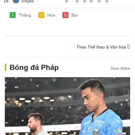
18
Troyes
0
0
0
0
0
0
T
Thắng
H
Hòa
B
Bại
Theo Thể thao & Văn hóa
Bóng đá Pháp
Xem thêm