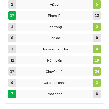
2
5
Việt vị
17
12
Phạm lỗi
1
2
Thẻ vàng
0
0
Thẻ đỏ
1
4
Thủ môn cản phá
11
19
Ném biên
17
24
Chuyền dài
0
2
Cú sút bị chặn
7
6
Phát bóng