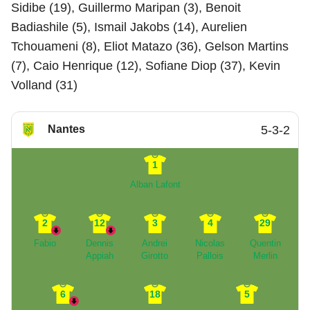
Sidibe (19), Guillermo Maripan (3), Benoit
Badiashile (5), Ismail Jakobs (14), Aurelien
Tchouameni (8), Eliot Matazo (36), Gelson Martins
(7), Caio Henrique (12), Sofiane Diop (37), Kevin
Volland (31)
Nantes
5-3-2
1
Alban Lafont
2
12
3
4
29
Fabio
Dennis
Andrei
Nicolas
Quentin
Appiah
Girotto
Pallois
Merlin
6
18
5