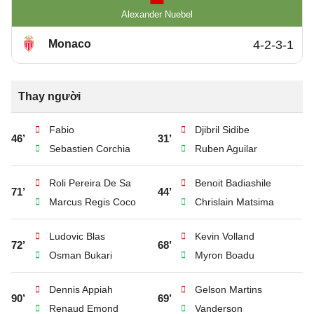
Alexander Nuebel
Monaco
4-2-3-1
Thay người
Fabio
Djibril Sidibe
46’
31’
Sebastien Corchia
Ruben Aguilar
Roli Pereira De Sa
Benoit Badiashile
71’
44’
Marcus Regis Coco
Chrislain Matsima
Ludovic Blas
Kevin Volland
72’
68’
Osman Bukari
Myron Boadu
Dennis Appiah
Gelson Martins
90’
69’
Renaud Emond
Vanderson