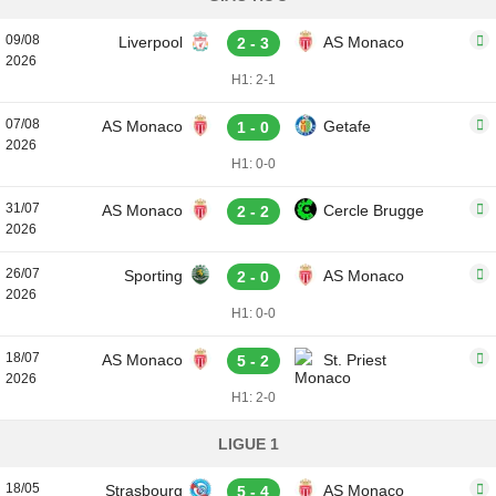
09/08
Liverpool
AS Monaco
2 - 3
2026
H1: 2-1
07/08
AS Monaco
Getafe
1 - 0
2026
H1: 0-0
31/07
AS Monaco
Cercle Brugge
2 - 2
2026
26/07
Sporting
AS Monaco
2 - 0
2026
H1: 0-0
18/07
AS Monaco
St. Priest
5 - 2
2026
H1: 2-0
LIGUE 1
18/05
Strasbourg
AS Monaco
5 - 4