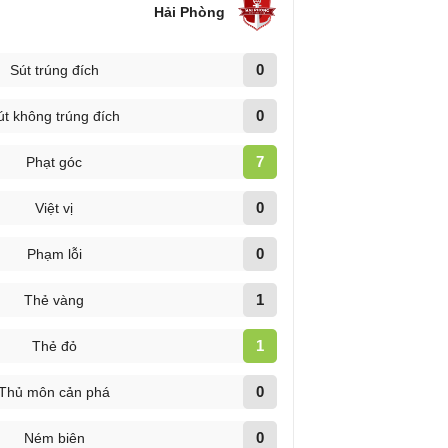
Hải Phòng
0
Sút trúng đích
0
út không trúng đích
7
Phạt góc
0
Việt vị
0
Phạm lỗi
1
Thẻ vàng
1
Thẻ đỏ
0
Thủ môn cản phá
0
Ném biên