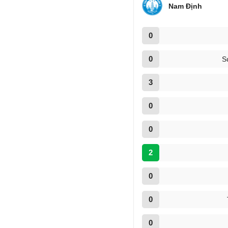
Nam Định
0
0
S
3
0
0
2
0
0
0