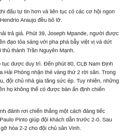
 đấu tự tin hơn và liên tục có các cơ hội ngon
 Hendrio Araujo đều bỏ lỡ.
ải trả giá. Phút 39, Joseph Mpande, người được
n đạo tỏa sáng với pha phá bẫy việt vị và dứt
ới thủ thành Trần Nguyên Mạnh.
ếp tục dược duy trì. Đến phút 80, CLB Nam Định
ía Hải Phòng nhận thẻ vàng thứ 2 rời sân. Trong
ấu, đội chủ nhà gia tăng sức ép. Tuy nhiên, những
nên họ không thể có được bàn ấn định chiến
nh đánh rơi chiến thắng một cách đáng tiếc
aulo Pinto giúp đội khách dẫn trước 2-0. Sau
 gỡ hòa 2-2 cho đội chủ sân Vinh.