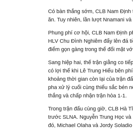
Có bàn thắng sớm, CLB Nam Định thi
ăn. Tuy nhiên, lần lượt Nnamani và
Phung phí cơ hội, CLB Nam Định ph
HLV Chu Đình Nghiêm đẩy lên đá tiề
điểm gọn gàng trong thế đối mặt v
Sang hiệp hai, thế trận giằng co ti
có lợi thế khi Lê Trung Hiếu bên ph
khoảng thời gian còn lại của trận đ
pha xử lý cuối cùng thiếu sắc bén 
thắng và chấp nhận trận hòa 1-1.
Trong trận đấu cùng giờ, CLB Hà Tĩ
trước SLNA. Nguyễn Trung Học và P
đó, Michael Olaha và Jordy Soladio