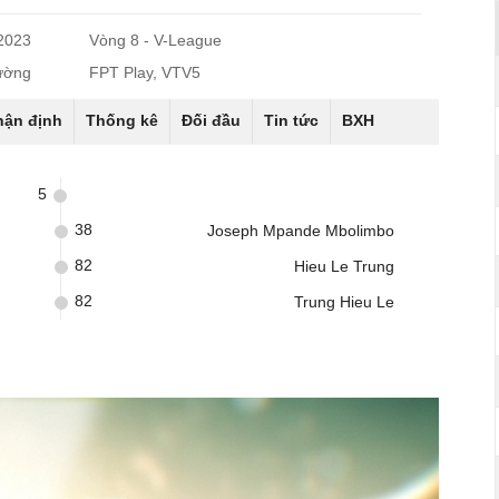
/2023
Vòng 8 - V-League
ường
FPT Play, VTV5
hận định
Thống kê
Đối đầu
Tin tức
BXH
5
38
Joseph Mpande Mbolimbo
82
Hieu Le Trung
82
Trung Hieu Le