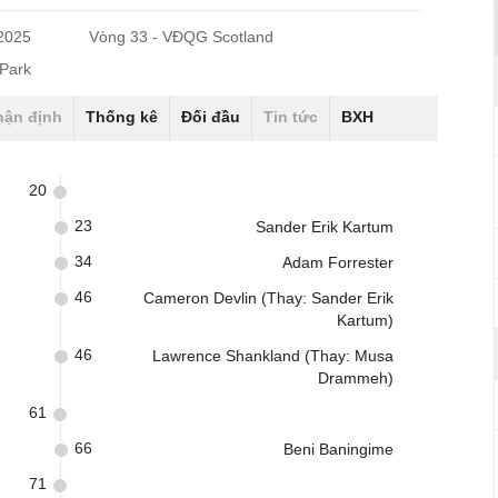
/2025
Vòng 33 - VĐQG Scotland
 Park
hận định
Thống kê
Đối đầu
Tin tức
BXH
20
)
23
Sander Erik Kartum
34
Adam Forrester
46
Cameron Devlin (Thay: Sander Erik
Kartum)
46
Lawrence Shankland (Thay: Musa
Drammeh)
61
66
Beni Baningime
71