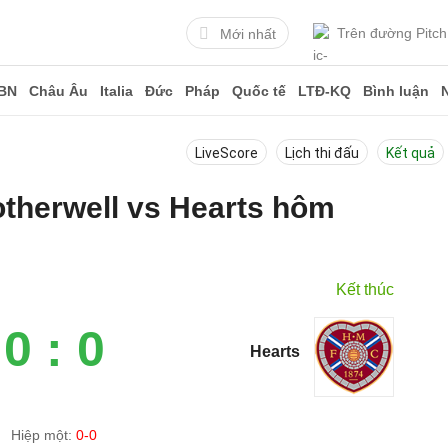
Trên đường Pitch
Mới nhất
BN
Châu Âu
Italia
Đức
Pháp
Quốc tế
LTĐ-KQ
Bình luận
LiveScore
Lịch thi đấu
Kết quả
otherwell vs Hearts hôm
Kết thúc
0 : 0
Hearts
Hiệp một:
0-0