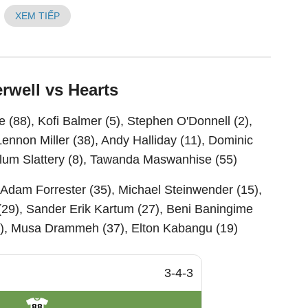
XEM TIẾP
rwell vs Hearts
 (88), Kofi Balmer (5), Stephen O'Donnell (2),
ennon Miller (38), Andy Halliday (11), Dominic
llum Slattery (8), Tawanda Maswanhise (55)
 Adam Forrester (35), Michael Steinwender (15),
29), Sander Erik Kartum (27), Beni Baningime
t (7), Musa Drammeh (37), Elton Kabangu (19)
3-4-3
88