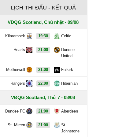
LỊCH THI ĐẤU - KẾT QUẢ
VĐQG Scotland, Chủ nhật - 09/08
Kilmarnock
19:30
Celtic
Hearts
21:00
Dundee
United
Motherwell
21:00
Falkirk
Rangers
22:00
Hibernian
VĐQG Scotland, Thứ 7 - 08/08
Dundee FC
21:00
Aberdeen
St. Mirren
21:00
St.
Johnstone