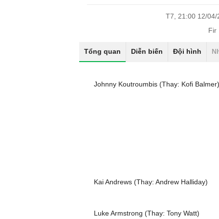
T7, 21:00 12/04
Fir
Tổng quan
Diễn biến
Đội hình
N
Johnny Koutroumbis (Thay: Kofi Balmer
Kai Andrews (Thay: Andrew Halliday)
Luke Armstrong (Thay: Tony Watt)