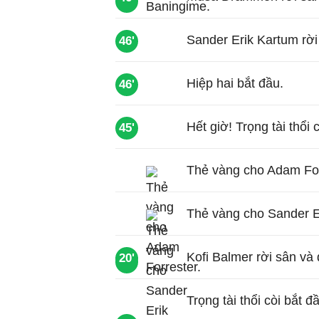
66'
Sander Erik Kartum rời
46'
Hiệp hai bắt đầu.
46'
Hết giờ! Trọng tài thổi 
45'
Thẻ vàng cho Adam For
Thẻ vàng cho Sander E
Kofi Balmer rời sân và
20'
34'
Trọng tài thổi còi bắt đ