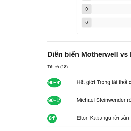
0
0
Diễn biến Motherwell vs 
Tất cả (18)
Hết giờ! Trọng tài thổi 
90+9'
Michael Steinwender rờ
90+1'
Elton Kabangu rời sân
84'