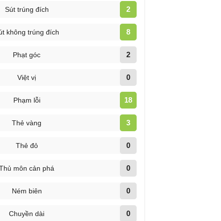
2
Sút trúng đích
8
út không trúng đích
2
Phạt góc
0
Việt vị
18
Phạm lỗi
3
Thẻ vàng
0
Thẻ đỏ
0
Thủ môn cản phá
0
Ném biên
0
Chuyền dài