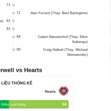
71
71
Alan Forrest (Thay: Beni Baningime)
81
se)
81
84
Calem Nieuwenhof (Thay: Elton
Kabangu)
90
Craig Halkett (Thay: Michael
Steinwender)
rwell vs Hearts
 LIỆU THỐNG KÊ
Hearts
54
Kiểm soát bóng