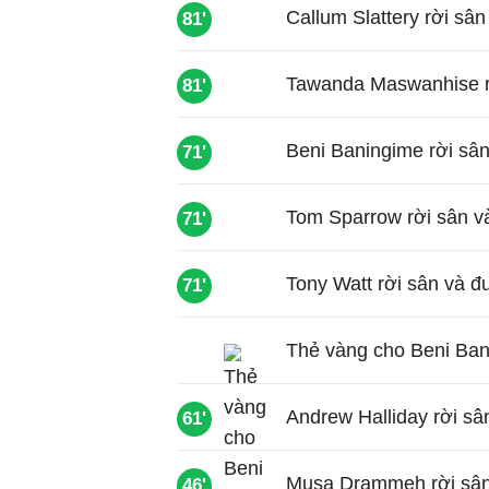
Callum Slattery rời sâ
81'
Tawanda Maswanhise rờ
81'
Beni Baningime rời sân
71'
Tom Sparrow rời sân và
71'
Tony Watt rời sân và đ
71'
Thẻ vàng cho Beni Ban
Andrew Halliday rời sâ
61'
Musa Drammeh rời sân 
46'