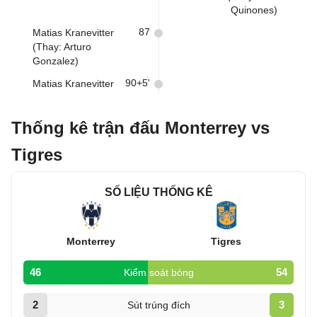
Quinones)
87
Matias Kranevitter
(Thay: Arturo
Gonzalez)
90+5'
Matias Kranevitter
Thống kê trận đấu Monterrey vs
Tigres
SỐ LIỆU THỐNG KÊ
Monterrey
Tigres
46
54
Kiểm soát bóng
2
3
Sút trúng đích