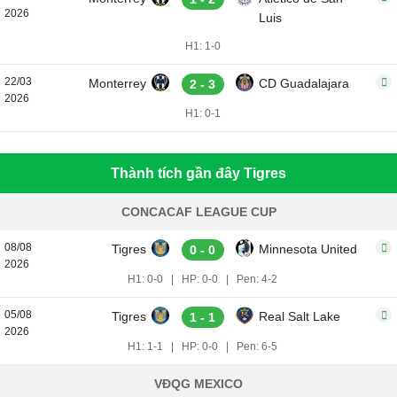
2026
Luis
H1: 1-0
22/03
Monterrey
CD Guadalajara
2 - 3
2026
H1: 0-1
Thành tích gần đây Tigres
CONCACAF LEAGUE CUP
08/08
Tigres
Minnesota United
0 - 0
2026
H1: 0-0
|
HP: 0-0
|
Pen: 4-2
05/08
Tigres
Real Salt Lake
1 - 1
2026
H1: 1-1
|
HP: 0-0
|
Pen: 6-5
VĐQG MEXICO