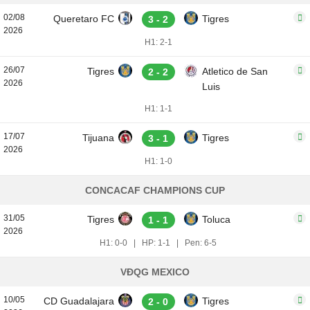
02/08
Queretaro FC
Tigres
3 - 2
2026
H1: 2-1
26/07
Tigres
Atletico de San
2 - 2
2026
Luis
H1: 1-1
17/07
Tijuana
Tigres
3 - 1
2026
H1: 1-0
CONCACAF CHAMPIONS CUP
31/05
Tigres
Toluca
1 - 1
2026
H1: 0-0
|
HP: 1-1
|
Pen: 6-5
VĐQG MEXICO
10/05
CD Guadalajara
Tigres
2 - 0