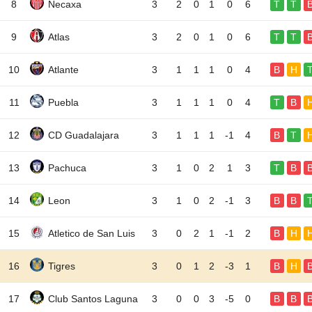
8
Necaxa
3
2
0
1
0
6
T
T
9
Atlas
3
2
0
1
0
6
T
T
10
Atlante
3
1
1
1
0
4
B
H
11
Puebla
3
1
1
1
0
4
T
B
12
CD Guadalajara
3
1
1
1
-1
4
B
T
13
Pachuca
3
1
0
2
1
3
T
B
14
Leon
3
1
0
2
-1
3
B
B
15
Atletico de San Luis
3
0
2
1
-1
2
B
H
16
Tigres
3
0
1
2
-3
1
B
H
17
Club Santos Laguna
3
0
0
3
-5
0
B
B