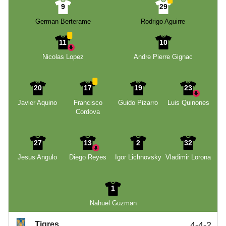
9
29
German Berterame
Rodrigo Aguirre
11
10
Nicolas Lopez
Andre Pierre Gignac
20
17
19
23
Javier Aquino
Francisco
Guido Pizarro
Luis Quinones
Cordova
27
13
2
32
Jesus Angulo
Diego Reyes
Igor Lichnovsky
Vladimir Lorona
1
Nahuel Guzman
Tigres
4-4-2