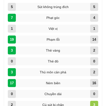
5
5
Sút không trúng đích
7
4
Phạt góc
1
1
Việt vị
19
14
Phạm lỗi
3
2
Thẻ vàng
0
0
Thẻ đỏ
3
2
Thủ môn cản phá
17
16
Ném biên
0
0
Chuyền dài
2
3
Cú sút bị chặn