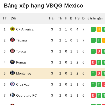
Bảng xếp hạng VĐQG Mexico
TT
Đội
5 trận gần 
1
CF America
3
2
1
0
4
7
T
H
2
Tijuana
3
2
1
0
3
7
T
T
3
Toluca
3
2
0
1
3
6
T
B
4
Pumas
3
2
0
1
2
6
B
T
5
Monterrey
3
2
0
1
2
6
T
B
6
Cruz Azul
3
2
0
1
1
6
T
T
7
Queretaro FC
3
2
0
1
1
6
B
T