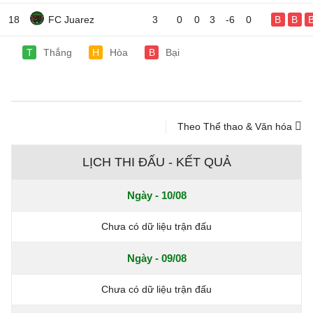
18
FC Juarez
3
0
0
3
-6
0
B
B
T
Thắng
H
Hòa
B
Bại
Theo Thể thao & Văn hóa
LỊCH THI ĐẤU - KẾT QUẢ
Ngày - 10/08
Chưa có dữ liệu trận đấu
Ngày - 09/08
Chưa có dữ liệu trận đấu