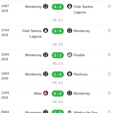
19/07
Monterrey
Club Santos
3 - 2
2026
Laguna
H1: 3-1
27/04
Club Santos
Monterrey
3 - 0
2026
Laguna
H1: 2-0
22/04
Monterrey
Puebla
2 - 1
2026
H1: 2-1
19/04
Monterrey
Pachuca
1 - 3
2026
H1: 1-0
12/04
Atlas
Monterrey
0 - 0
2026
H1: 0-0
05/04
Monterrey
Atletico de San
1 - 2