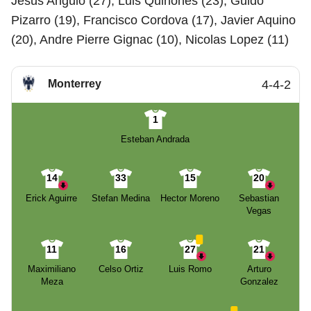
Jesus Angulo (27), Luis Quinones (23), Guido
Pizarro (19), Francisco Cordova (17), Javier Aquino
(20), Andre Pierre Gignac (10), Nicolas Lopez (11)
Monterrey
4-4-2
1
Esteban Andrada
14
33
15
20
Erick Aguirre
Stefan Medina
Hector Moreno
Sebastian
Vegas
11
16
27
21
Maximiliano
Celso Ortiz
Luis Romo
Arturo
Meza
Gonzalez