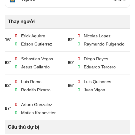
Thay người
Erick Aguirre
Nicolas Lopez
16’
62’
Edson Gutierrez
Raymundo Fulgencio
Sebastian Vegas
Diego Reyes
62’
80’
Jesus Gallardo
Eduardo Tercero
Luis Romo
Luis Quinones
62’
86’
Rodolfo Pizarro
Juan Vigon
Arturo Gonzalez
87’
Matias Kranevitter
Cầu thủ dự bị