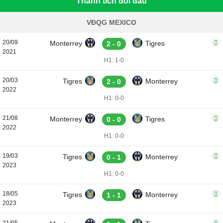
Thành tích đối đầu
VĐQG MEXICO
20/09
Monterrey
Tigres
2 - 0
2021
H1: 1-0
20/03
Tigres
Monterrey
2 - 0
2022
H1: 0-0
21/08
Monterrey
Tigres
0 - 0
2022
H1: 0-0
19/03
Tigres
Monterrey
0 - 1
2023
H1: 0-0
18/05
Tigres
Monterrey
1 - 1
2023