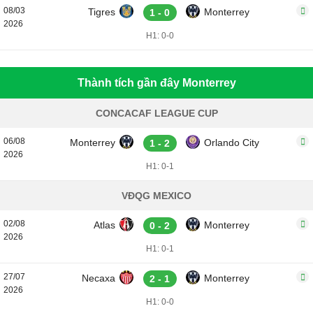
08/03
Tigres
Monterrey
1 - 0
2026
H1: 0-0
Thành tích gần đây Monterrey
CONCACAF LEAGUE CUP
06/08
Monterrey
Orlando City
1 - 2
2026
H1: 0-1
VĐQG MEXICO
02/08
Atlas
Monterrey
0 - 2
2026
H1: 0-1
27/07
Necaxa
Monterrey
2 - 1
2026
H1: 0-0