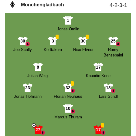
Monchengladbach
4-2-3-1
1
Jonas Omlin
30
3
30
25
Joe Scally
Ko Itakura
Nico Elvedi
Ramy
Bensebaini
8
17
Julian Weigl
Kouadio Kone
23
32
13
Jonas Hofmann
Florian Neuhaus
Lars Stindl
10
Marcus Thuram
27
17