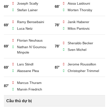
Joseph Scally
Aissa Laidouni
69’
68’
Stefan Lainer
Morten Thorsby
Ramy Bensebaini
Janik Haberer
69’
78’
Luca Netz
Milos Pantovic
Florian Neuhaus
Sheraldo Becker
69’
78’
Nathan N`Goumou
Sven Michel
Minpole
Lars Stindl
Jerome Roussillon
69’
87’
Alassane Plea
Christopher Trimmel
Marcus Thuram
87’
Marvin Friedrich
Cầu thủ dự bị