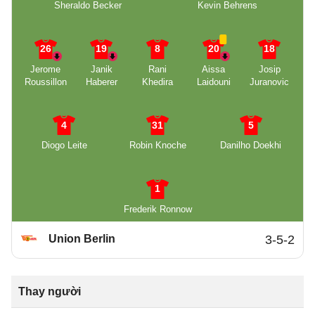
Sheraldo Becker
Kevin Behrens
26
19
8
20
18
Jerome
Janik
Rani
Aissa
Josip
Roussillon
Haberer
Khedira
Laidouni
Juranovic
4
31
5
Diogo Leite
Robin Knoche
Danilho Doekhi
1
Frederik Ronnow
Union Berlin
3-5-2
Thay người