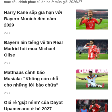
mục tiêu chinh phục cú ăn ba ở mùa giải 2026/27.
Harry Kane sắp gia hạn với
Bayern Munich đến năm
2029
29/7
Bayern lên tiếng về tin Real
Madrid hỏi mua Michael
Olise
28/7
Matthaus cảnh báo
Musiala: "Không còn chỗ
cho những lời bào chữa"
28/7
Giá rẻ 'giật mình' của Dayot
Upamecano ở hè 2027