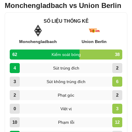
Monchengladbach vs Union Berlin
SỐ LIỆU THỐNG KÊ
Monchengladbach
Union Berlin
62
38
Kiểm soát bóng
4
2
Sút trúng đích
3
6
Sút không trúng đích
2
2
Phạt góc
0
3
Việt vị
10
12
Phạm lỗi