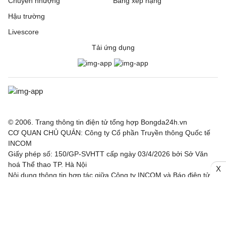
Chuyển nhượng
Bảng xếp hạng
Hậu trường
Livescore
Tải ứng dụng
© 2006. Trang thông tin điện tử tổng hợp Bongda24h.vn
CƠ QUAN CHỦ QUẢN: Công ty Cổ phần Truyền thông Quốc tế
INCOM
Giấy phép số: 150/GP-SVHTT cấp ngày 03/4/2026 bởi Sở Văn
hoá Thể thao TP. Hà Nội
X
Nội dung thông tin hợp tác giữa Công ty INCOM và Báo điện tử
Thể thao và Văn hoá - TTXVN, Báo Công Thương, Tạp chí điện
tử Nhân lực Nhân tài Việt.
Chịu trách nhiệm: Ông Trần Văn Trí
Địa chỉ: Tầng 3, Tòa nhà IC, số 82 phố Duy Tân, Phường Cầu