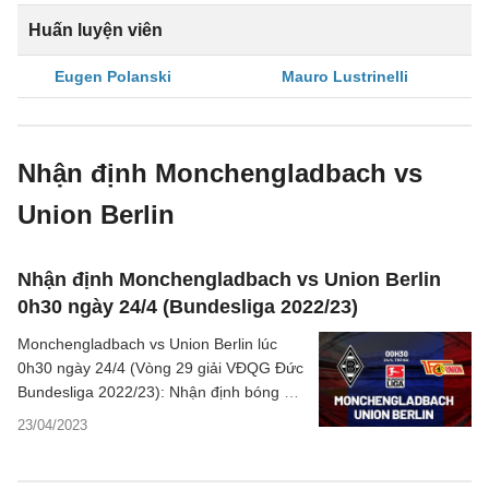
Huấn luyện viên
Eugen Polanski
Mauro Lustrinelli
Nhận định Monchengladbach vs
Union Berlin
Nhận định Monchengladbach vs Union Berlin
0h30 ngày 24/4 (Bundesliga 2022/23)
Monchengladbach vs Union Berlin lúc
0h30 ngày 24/4 (Vòng 29 giải VĐQG Đức
Bundesliga 2022/23): Nhận định bóng đá,
ý kiến chuyên gia, dự đoán kết quả,
23/04/2023
thông tin phân tích tỷ lệ châu Á, thống kê
bên lề trước trận đấu.