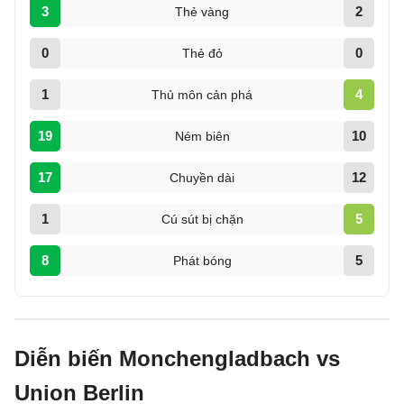
3
2
Thẻ vàng
0
0
Thẻ đỏ
1
4
Thủ môn cản phá
19
10
Ném biên
17
12
Chuyền dài
1
5
Cú sút bị chặn
8
5
Phát bóng
Diễn biến Monchengladbach vs
Union Berlin