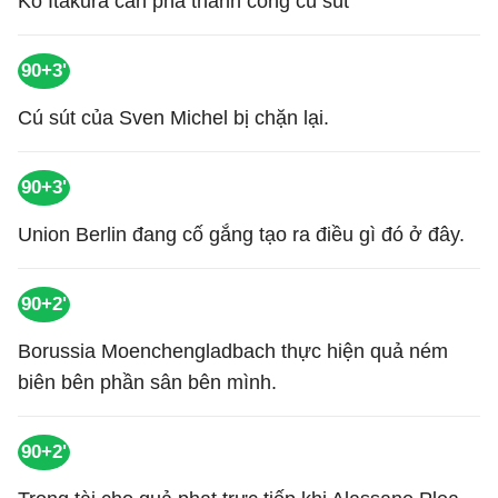
Ko Itakura cản phá thành công cú sút
90+3'
Cú sút của Sven Michel bị chặn lại.
90+3'
Union Berlin đang cố gắng tạo ra điều gì đó ở đây.
90+2'
Borussia Moenchengladbach thực hiện quả ném
biên bên phần sân bên mình.
90+2'