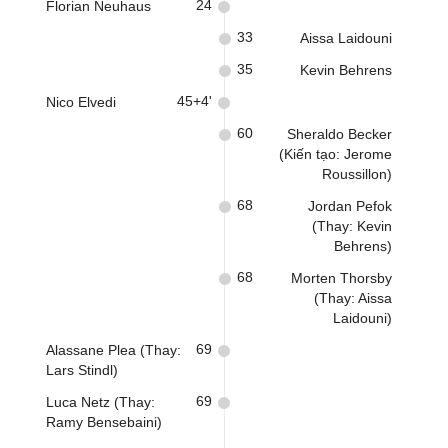
24
Florian Neuhaus
33
Aissa Laidouni
35
Kevin Behrens
45+4'
Nico Elvedi
60
Sheraldo Becker
(Kiến tạo: Jerome
Roussillon)
68
Jordan Pefok
(Thay: Kevin
Behrens)
68
Morten Thorsby
(Thay: Aissa
Laidouni)
69
Alassane Plea (Thay:
Lars Stindl)
69
Luca Netz (Thay:
Ramy Bensebaini)