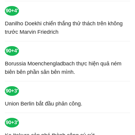
90+4'
Danilho Doekhi chiến thắng thử thách trên không
trước Marvin Friedrich
90+4'
Borussia Moenchengladbach thực hiện quả ném
biên bên phần sân bên mình.
90+3'
Union Berlin bắt đầu phản công.
90+3'