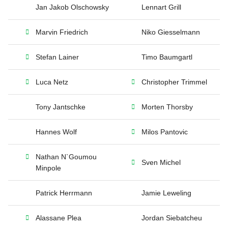
Jan Jakob Olschowsky
Lennart Grill
Marvin Friedrich
Niko Giesselmann
Stefan Lainer
Timo Baumgartl
Luca Netz
Christopher Trimmel
Tony Jantschke
Morten Thorsby
Hannes Wolf
Milos Pantovic
Nathan N`Goumou
Sven Michel
Minpole
Patrick Herrmann
Jamie Leweling
Alassane Plea
Jordan Siebatcheu