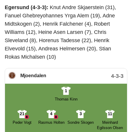
Egersund (4-3-3):
Knut Andre Skjaerstein (31),
Fanuel Ghebreyohannes Yrga Alem (19), Adne
Midtskogen (2), Henrik Falchener (4), Robert
Williams (12), Heine Asen Larsen (7), Chris
Sleveland (8), Horenus Tadesse (22), Henrik
Elvevold (15), Andreas Helmersen (20), Stian
Rokas Michalsen (10)
Mjoendalen
4-3-3
1
Thomas Kinn
21
4
3
11
Peder Vogt
Rasmus Holten
Sondre Skogen
Meinhard
Egilsson Olsen