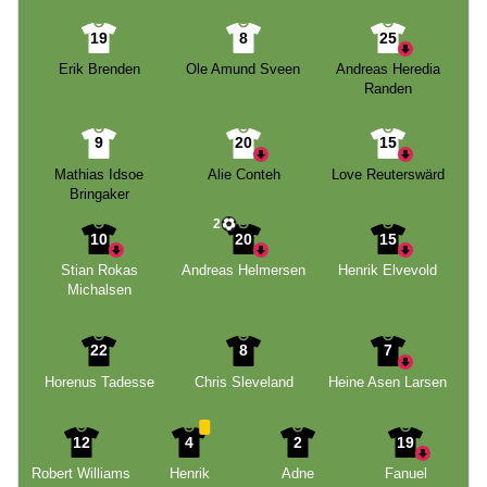
19
8
25
Erik Brenden
Ole Amund Sveen
Andreas Heredia
Randen
9
20
15
Mathias Idsoe
Alie Conteh
Love Reuterswärd
Bringaker
2
10
20
15
Stian Rokas
Andreas Helmersen
Henrik Elvevold
Michalsen
22
8
7
Horenus Tadesse
Chris Sleveland
Heine Asen Larsen
12
4
2
19
Robert Williams
Henrik
Adne
Fanuel