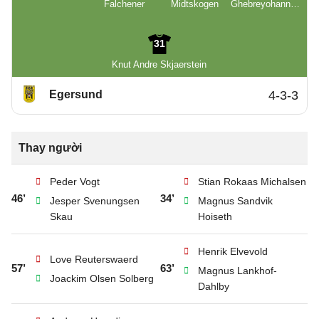
Falchener
Midtskogen
Ghebreyohannes
Yrga Alem
31
Knut Andre Skjaerstein
Egersund
4-3-3
Thay người
Peder Vogt
Stian Rokaas Michalsen
46’
34’
Jesper Svenungsen
Magnus Sandvik
Skau
Hoiseth
Henrik Elvevold
Love Reuterswaerd
57’
63’
Magnus Lankhof-
Joackim Olsen Solberg
Dahlby