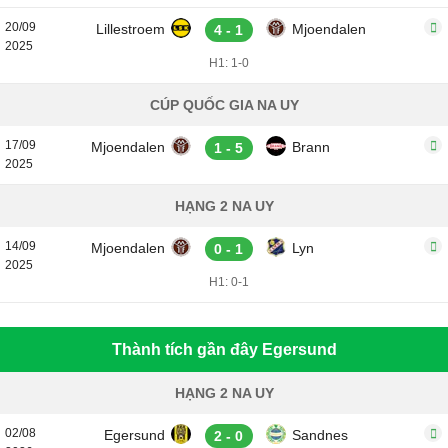
20/09
Lillestroem
Mjoendalen
4 - 1
2025
H1: 1-0
CÚP QUỐC GIA NA UY
17/09
Mjoendalen
Brann
1 - 5
2025
HẠNG 2 NA UY
14/09
Mjoendalen
Lyn
0 - 1
2025
H1: 0-1
Thành tích gần đây Egersund
HẠNG 2 NA UY
02/08
Egersund
Sandnes
2 - 0