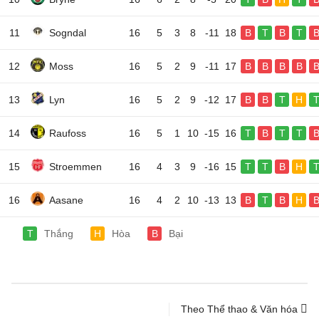
11
Sogndal
16
5
3
8
-11
18
B
T
B
T
12
Moss
16
5
2
9
-11
17
B
B
B
B
13
Lyn
16
5
2
9
-12
17
B
B
T
H
14
Raufoss
16
5
1
10
-15
16
T
B
T
T
15
Stroemmen
16
4
3
9
-16
15
T
T
B
H
16
Aasane
16
4
2
10
-13
13
B
T
B
H
T
Thắng
H
Hòa
B
Bại
Theo Thể thao & Văn hóa