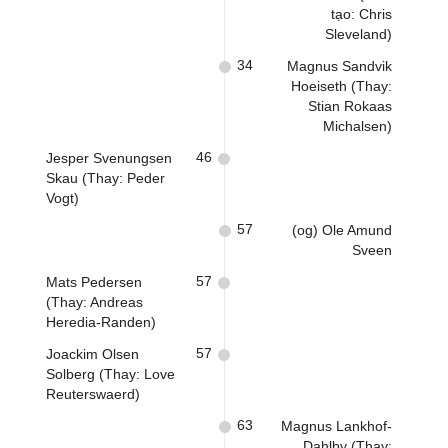
tạo: Chris
Sleveland)
34
Magnus Sandvik
Hoeiseth (Thay:
Stian Rokaas
Michalsen)
46
Jesper Svenungsen
Skau (Thay: Peder
Vogt)
57
(og) Ole Amund
Sveen
57
Mats Pedersen
(Thay: Andreas
Heredia-Randen)
57
Joackim Olsen
Solberg (Thay: Love
Reuterswaerd)
63
Magnus Lankhof-
Dahlby (Thay: