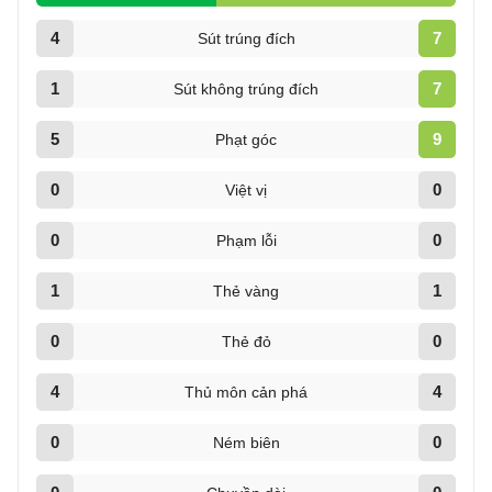
4
7
Sút trúng đích
1
7
Sút không trúng đích
5
9
Phạt góc
0
0
Việt vị
0
0
Phạm lỗi
1
1
Thẻ vàng
0
0
Thẻ đỏ
4
4
Thủ môn cản phá
0
0
Ném biên