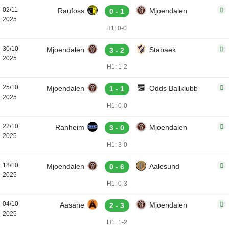
02/11
Raufoss
Mjoendalen
0 - 1
2025
H1: 0-0
30/10
Mjoendalen
Stabaek
3 - 2
2025
H1: 1-2
25/10
Mjoendalen
Odds Ballklubb
1 - 1
2025
H1: 0-0
22/10
Ranheim
Mjoendalen
3 - 0
2025
H1: 3-0
18/10
Mjoendalen
Aalesund
0 - 6
2025
H1: 0-3
04/10
Aasane
Mjoendalen
2 - 3
2025
H1: 1-2