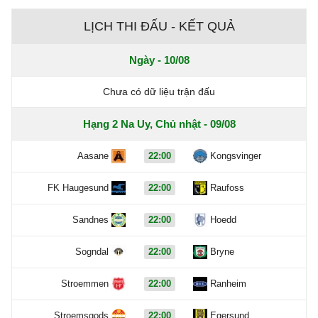
LỊCH THI ĐẤU - KẾT QUẢ
Ngày - 10/08
Chưa có dữ liệu trận đấu
Hạng 2 Na Uy, Chủ nhật - 09/08
Aasane
22:00
Kongsvinger
FK Haugesund
22:00
Raufoss
Sandnes
22:00
Hoedd
Sogndal
22:00
Bryne
Stroemmen
22:00
Ranheim
Stroemsgods
22:00
Egersund