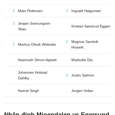
Mats Pedersen
Ingvald Halgunset
Jesper Svenungsen
Kristian Kjeverud Eggen
Skau
Magnus Sandvik
Markus Olsvik Welinder
Hoiseth
Asamoah Simon Appiah
Madiodio Dia
Johannes Holstad
Justin Salmon
Dahlby
Keerat Singh
Jorgen Voilas
Nhận định Mjoendalen vs Egersund