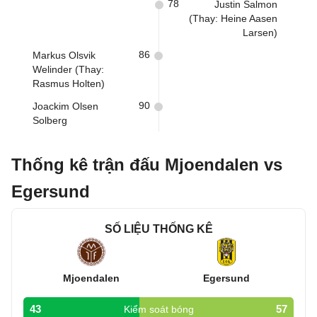
78
Justin Salmon
(Thay: Heine Aasen
Larsen)
86
Markus Olsvik
Welinder (Thay:
Rasmus Holten)
90
Joackim Olsen
Solberg
Thống kê trận đấu Mjoendalen vs
Egersund
SỐ LIỆU THỐNG KÊ
Mjoendalen
Egersund
43
57
Kiểm soát bóng