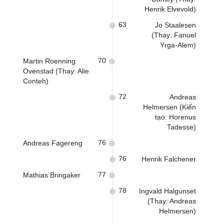
Henrik Elvevold)
63
Jo Staalesen
(Thay: Fanuel
Yrga-Alem)
70
Martin Roenning
Ovenstad (Thay: Alie
Conteh)
72
Andreas
Helmersen (Kiến
tạo: Horenus
Tadesse)
76
Andreas Fagereng
76
Henrik Falchener
77
Mathias Bringaker
78
Ingvald Halgunset
(Thay: Andreas
Helmersen)