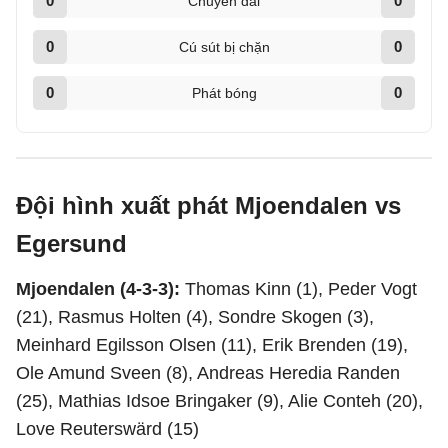
0
0
Chuyền dài
0
0
Cú sút bị chặn
0
0
Phát bóng
Đội hình xuất phát Mjoendalen vs
Egersund
Mjoendalen (4-3-3):
Thomas Kinn (1), Peder Vogt
(21), Rasmus Holten (4), Sondre Skogen (3),
Meinhard Egilsson Olsen (11), Erik Brenden (19),
Ole Amund Sveen (8), Andreas Heredia Randen
(25), Mathias Idsoe Bringaker (9), Alie Conteh (20),
Love Reuterswärd (15)