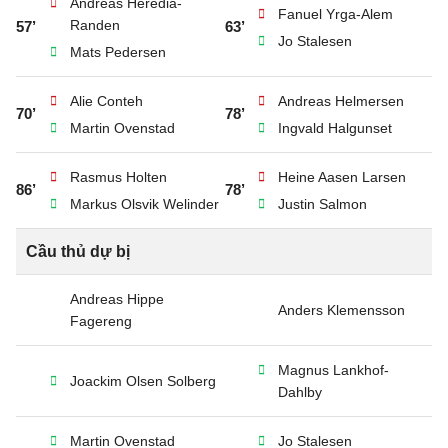
Andreas Heredia-
Fanuel Yrga-Alem
Randen
57’
63’
Jo Stalesen
Mats Pedersen
Alie Conteh
Andreas Helmersen
70’
78’
Martin Ovenstad
Ingvald Halgunset
Rasmus Holten
Heine Aasen Larsen
86’
78’
Markus Olsvik Welinder
Justin Salmon
Cầu thủ dự bị
Andreas Hippe
Anders Klemensson
Fagereng
Magnus Lankhof-
Joackim Olsen Solberg
Dahlby
Martin Ovenstad
Jo Stalesen