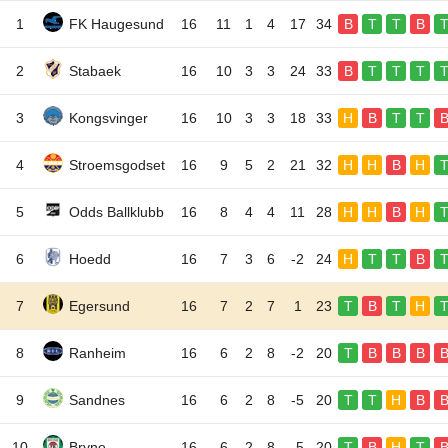
1
FK Haugesund
16
11
1
4
17
34
B
T
T
B
2
Stabaek
16
10
3
3
24
33
B
T
T
T
3
Kongsvinger
16
10
3
3
18
33
H
B
T
T
4
Stroemsgodset
16
9
5
2
21
32
H
H
B
H
5
Odds Ballklubb
16
8
4
4
11
28
H
H
B
H
6
Hoedd
16
7
3
6
-2
24
H
T
T
B
7
Egersund
16
7
2
7
1
23
T
B
T
H
8
Ranheim
16
6
2
8
-2
20
T
B
B
B
9
Sandnes
16
6
2
8
-5
20
T
T
H
B
10
Bryne
16
6
2
8
-5
20
T
B
H
T