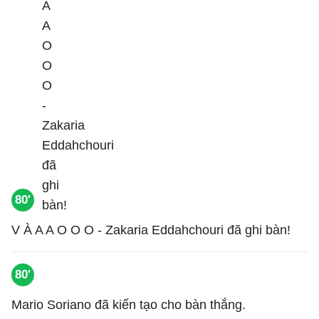
80'
V À A A O O O - Zakaria Eddahchouri đã ghi bàn!
80'
Mario Soriano đã kiến tạo cho bàn thắng.