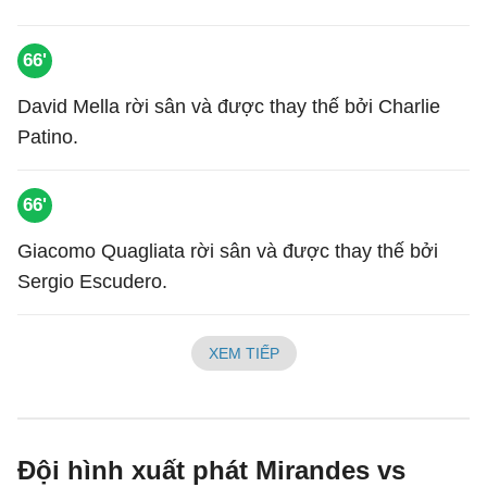
66'
David Mella rời sân và được thay thế bởi Charlie
Patino.
66'
Giacomo Quagliata rời sân và được thay thế bởi
Sergio Escudero.
XEM TIẾP
Đội hình xuất phát Mirandes vs