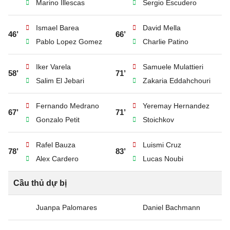
Marino Illescas
Sergio Escudero
Ismael Barea
David Mella
46’
66’
Pablo Lopez Gomez
Charlie Patino
Iker Varela
Samuele Mulattieri
58’
71’
Salim El Jebari
Zakaria Eddahchouri
Fernando Medrano
Yeremay Hernandez
67’
71’
Gonzalo Petit
Stoichkov
Rafel Bauza
Luismi Cruz
78’
83’
Alex Cardero
Lucas Noubi
Cầu thủ dự bị
Juanpa Palomares
Daniel Bachmann