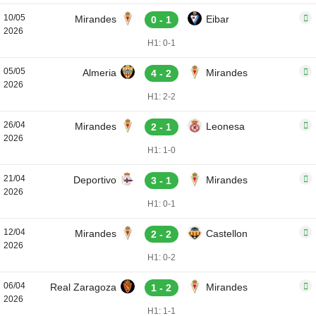
10/05
Mirandes
Eibar
0 - 1
2026
H1: 0-1
05/05
Almeria
Mirandes
4 - 2
2026
H1: 2-2
26/04
Mirandes
Leonesa
2 - 1
2026
H1: 1-0
21/04
Deportivo
Mirandes
3 - 1
2026
H1: 0-1
12/04
Mirandes
Castellon
2 - 2
2026
H1: 0-2
06/04
Real Zaragoza
Mirandes
1 - 2
2026
H1: 1-1