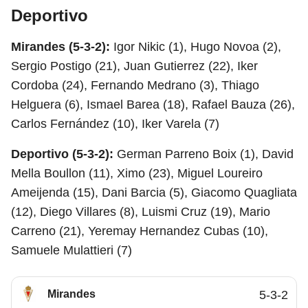
Deportivo
Mirandes (5-3-2):
Igor Nikic (1), Hugo Novoa (2),
Sergio Postigo (21), Juan Gutierrez (22), Iker
Cordoba (24), Fernando Medrano (3), Thiago
Helguera (6), Ismael Barea (18), Rafael Bauza (26),
Carlos Fernández (10), Iker Varela (7)
Deportivo (5-3-2):
German Parreno Boix (1), David
Mella Boullon (11), Ximo (23), Miguel Loureiro
Ameijenda (15), Dani Barcia (5), Giacomo Quagliata
(12), Diego Villares (8), Luismi Cruz (19), Mario
Carreno (21), Yeremay Hernandez Cubas (10),
Samuele Mulattieri (7)
Mirandes
5-3-2