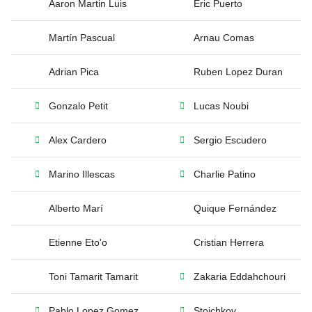
Aaron Martin Luis
Eric Puerto
Martín Pascual
Arnau Comas
Adrian Pica
Ruben Lopez Duran
Gonzalo Petit
Lucas Noubi
Alex Cardero
Sergio Escudero
Marino Illescas
Charlie Patino
Alberto Marí
Quique Fernández
Etienne Eto'o
Cristian Herrera
Toni Tamarit Tamarit
Zakaria Eddahchouri
Pablo Lopez Gomez
Stoichkov