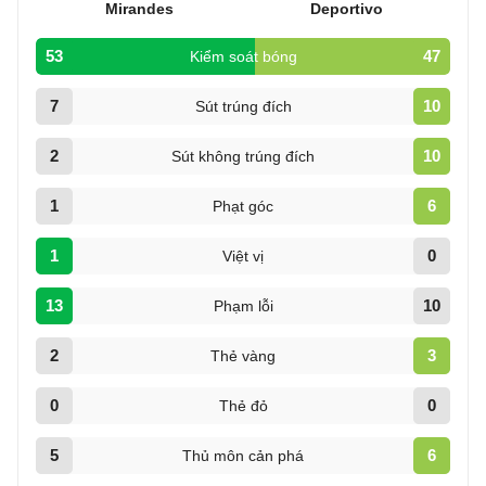
Mirandes
Deportivo
53
47
Kiểm soát bóng
7
10
Sút trúng đích
2
10
Sút không trúng đích
1
6
Phạt góc
1
0
Việt vị
13
10
Phạm lỗi
2
3
Thẻ vàng
0
0
Thẻ đỏ
5
6
Thủ môn cản phá