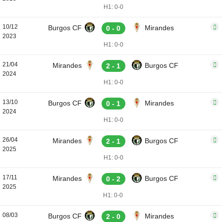
H1: 0-0
10/12
Burgos CF
Mirandes
0 - 0
2023
H1: 0-0
21/04
Mirandes
Burgos CF
2 - 1
2024
H1: 0-0
13/10
Burgos CF
Mirandes
0 - 1
2024
H1: 0-0
26/04
Mirandes
Burgos CF
2 - 1
2025
H1: 0-0
17/11
Mirandes
Burgos CF
0 - 2
2025
H1: 0-0
08/03
Burgos CF
Mirandes
2 - 0