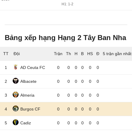
H1: 1-2
Bảng xếp hạng Hạng 2 Tây Ban Nha
TT
Đội
5 trận gần nhất
1
AD Ceuta FC
0
0
0
0
0
0
2
Albacete
0
0
0
0
0
0
3
Almeria
0
0
0
0
0
0
4
Burgos CF
0
0
0
0
0
0
5
Cadiz
0
0
0
0
0
0