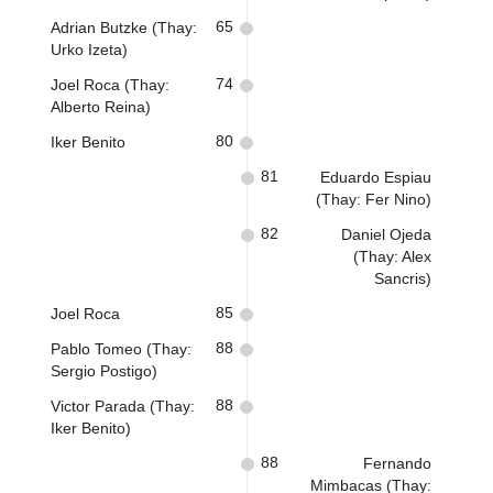
65
Adrian Butzke (Thay:
Urko Izeta)
74
Joel Roca (Thay:
Alberto Reina)
80
Iker Benito
81
Eduardo Espiau
(Thay: Fer Nino)
82
Daniel Ojeda
(Thay: Alex
Sancris)
85
Joel Roca
88
Pablo Tomeo (Thay:
Sergio Postigo)
88
Victor Parada (Thay:
Iker Benito)
88
Fernando
Mimbacas (Thay: