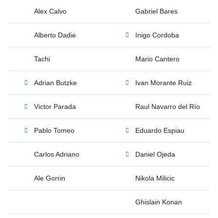
Alex Calvo
Gabriel Bares
Alberto Dadie
Inigo Cordoba
Tachi
Mario Cantero
Adrian Butzke
Ivan Morante Ruiz
Victor Parada
Raul Navarro del Río
Pablo Tomeo
Eduardo Espiau
Carlos Adriano
Daniel Ojeda
Ale Gorrin
Nikola Milicic
Ghislain Konan