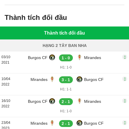
Thành tích đối đầu
Thành tích đối đầu
HẠNG 2 TÂY BAN NHA
03/10
Burgos CF
Mirandes
1 - 0
2021
H1: 1-0
10/04
Mirandes
Burgos CF
3 - 1
2022
H1: 1-1
16/10
Burgos CF
Mirandes
2 - 1
2022
H1: 1-0
23/04
Mirandes
Burgos CF
2 - 1
2023