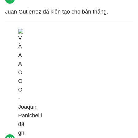
Juan Gutierrez đã kiến tạo cho bàn thắng.