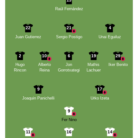
13
Raúl Fernández
22
21
4
Juan Gutierrez
Sergio Postigo
Unai Eguiluz
2
10
6
19
29
Hugo
Alberto
Jon
Mathis
Iker Benito
Rincon
Reina
Gorrotxategi
Lachuer
9
17
Joaquin Panichelli
Urko Izeta
9
Fer Nino
11
16
14