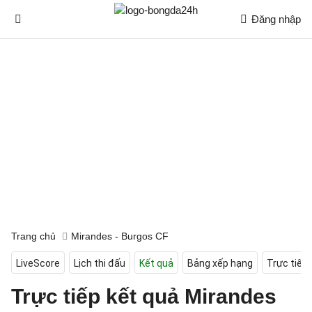
Đăng nhập
Trang chủ
Mirandes - Burgos CF
LiveScore
Lịch thi đấu
Kết quả
Bảng xếp hạng
Trực tiếp
Trực tiếp kết quả Mirandes