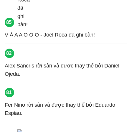
85'
V À A A O O O - Joel Roca đã ghi bàn!
82'
Alex Sancris rời sân và được thay thế bởi Daniel
Ojeda.
81'
Fer Nino rời sân và được thay thế bởi Eduardo
Espiau.