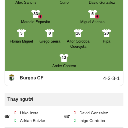
Alex Sancris
Curro
David Gonzalez
33
5
Marcelo Exposito
Miguel Atienza
3
8
18
20
Florian Miguel
Grego Sierra
Aitor Cordoba
Pipa
Querejeta
13
Ander Cantero
Burgos CF
4-2-3-1
Thay người
Urko Izeta
David Gonzalez
65’
63’
Adrian Butzke
Inigo Cordoba