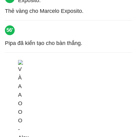
Thẻ vàng cho Marcelo Exposito.
56'
Pipa đã kiến tạo cho bàn thắng.