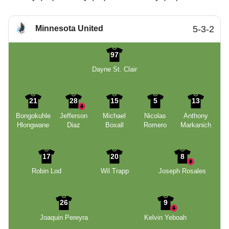
Minnesota United
5-3-2
97
Dayne St. Clair
21
28
15
5
13
Bongokuhle
Jefferson
Michael
Nicolas
Anthony
Hlongwane
Diaz
Boxall
Romero
Markanich
17
20
8
Robin Lod
Wil Trapp
Joseph Rosales
26
9
Joaquin Pereyra
Kelvin Yeboah