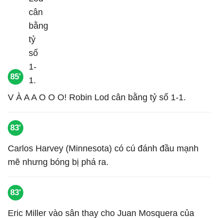
85'
V À A A O O O! Robin Lod cân bằng tỷ số 1-1.
83'
Carlos Harvey (Minnesota) có cú đánh đầu mạnh
mẽ nhưng bóng bị phá ra.
83'
Eric Miller vào sân thay cho Juan Mosquera của