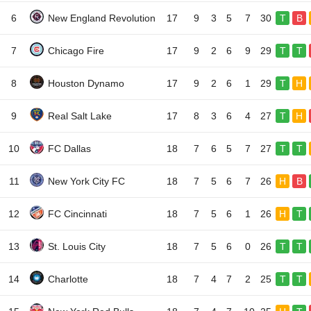
6
New England Revolution
17
9
3
5
7
30
T
B
7
Chicago Fire
17
9
2
6
9
29
T
T
8
Houston Dynamo
17
9
2
6
1
29
T
H
9
Real Salt Lake
17
8
3
6
4
27
T
H
10
FC Dallas
18
7
6
5
7
27
T
T
11
New York City FC
18
7
5
6
7
26
H
B
12
FC Cincinnati
18
7
5
6
1
26
H
T
13
St. Louis City
18
7
5
6
0
26
T
T
14
Charlotte
18
7
4
7
2
25
T
T