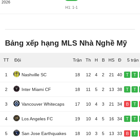
2026
H1: 1-1
Bảng xếp hạng MLS Nhà Nghề Mỹ
TT
Đội
5 trận
1
Nashville SC
18
12
4
2
21
40
T
T
2
Inter Miami CF
18
11
5
2
13
38
T
T
3
Vancouver Whitecaps
17
10
4
3
21
34
B
T
4
Los Angeles FC
19
10
4
5
16
34
T
T
5
San Jose Earthquakes
18
10
3
5
13
33
B
T