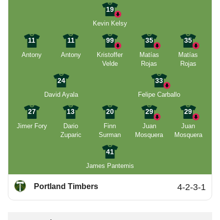
19
Kevin Kelsy
11
11
99
35
35
Antony
Antony
Kristoffer
Matías
Matías
Velde
Rojas
Rojas
24
33
David Ayala
Felipe Carballo
27
13
20
29
29
Jimer Fory
Dario
Finn
Juan
Juan
Zuparic
Surman
Mosquera
Mosquera
41
James Pantemis
Portland Timbers
4-2-3-1