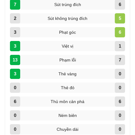
7
6
Sút trúng đích
2
5
Sút không trúng đích
3
6
Phạt góc
3
1
Việt vị
13
7
Phạm lỗi
3
0
Thẻ vàng
0
0
Thẻ đỏ
6
6
Thủ môn cản phá
0
0
Ném biên
0
0
Chuyền dài