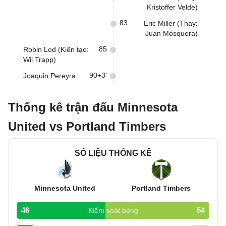
Kristoffer Velde)
83
Eric Miller (Thay:
Juan Mosquera)
85
Robin Lod (Kiến tạo:
Wil Trapp)
90+3'
Joaquin Pereyra
Thống kê trận đấu Minnesota
United vs Portland Timbers
SỐ LIỆU THỐNG KÊ
Minnesota United
Portland Timbers
46
54
Kiểm soát bóng