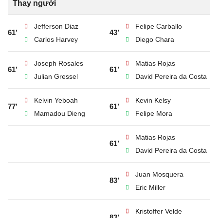
Thay người
Jefferson Diaz
Felipe Carballo
61’
43’
Carlos Harvey
Diego Chara
Joseph Rosales
Matias Rojas
61’
61’
Julian Gressel
David Pereira da Costa
Kelvin Yeboah
Kevin Kelsy
77’
61’
Mamadou Dieng
Felipe Mora
Matias Rojas
61’
David Pereira da Costa
Juan Mosquera
83’
Eric Miller
Kristoffer Velde
83’