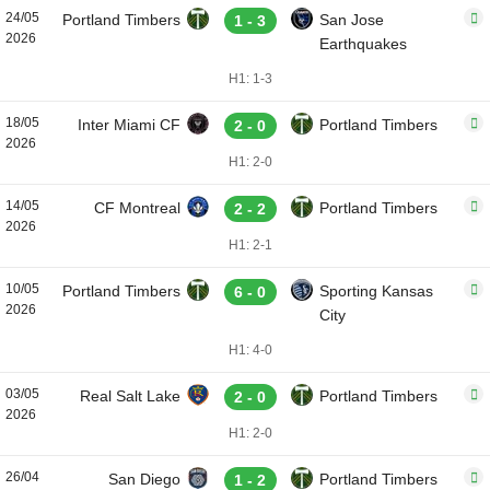
24/05
Portland Timbers
San Jose
1 - 3
2026
Earthquakes
H1: 1-3
18/05
Inter Miami CF
Portland Timbers
2 - 0
2026
H1: 2-0
14/05
CF Montreal
Portland Timbers
2 - 2
2026
H1: 2-1
10/05
Portland Timbers
Sporting Kansas
6 - 0
2026
City
H1: 4-0
03/05
Real Salt Lake
Portland Timbers
2 - 0
2026
H1: 2-0
26/04
San Diego
Portland Timbers
1 - 2