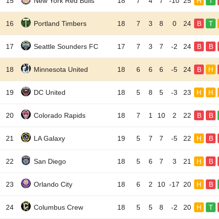
15
New York Red Bulls
18
7
4
7
-10
25
H
T
16
Portland Timbers
18
7
3
8
0
24
B
T
17
Seattle Sounders FC
17
7
3
7
-2
24
B
B
18
Minnesota United
18
6
6
6
-5
24
B
H
19
DC United
18
5
8
5
-3
23
H
H
20
Colorado Rapids
18
7
1
10
2
22
B
B
21
LA Galaxy
19
5
7
7
-5
22
H
B
22
San Diego
18
5
6
7
3
21
H
B
23
Orlando City
18
6
2
10
-17
20
H
B
24
Columbus Crew
18
5
5
8
-2
20
H
T