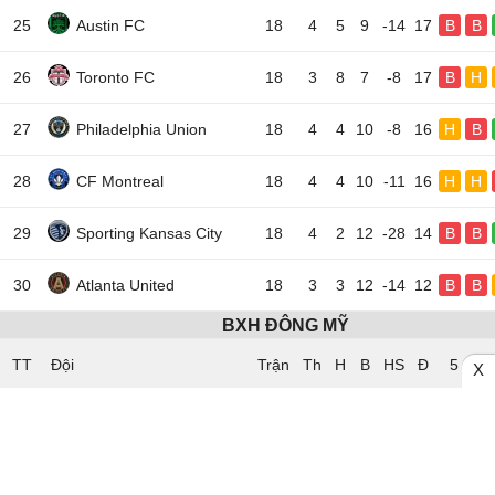
25
Austin FC
18
4
5
9
-14
17
B
B
26
Toronto FC
18
3
8
7
-8
17
B
H
27
Philadelphia Union
18
4
4
10
-8
16
H
B
28
CF Montreal
18
4
4
10
-11
16
H
H
29
Sporting Kansas City
18
4
2
12
-28
14
B
B
30
Atlanta United
18
3
3
12
-14
12
B
B
BXH ĐÔNG MỸ
TT
Đội
5 trận
X
1
Nashville SC
18
12
4
2
21
40
T
T
2
Inter Miami CF
18
11
5
2
13
38
T
T