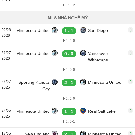
2026
H1: 1-2
MLS NHÀ NGHỀ MỸ
02/08
Minnesota United
San Diego
1 - 1
2026
H1: 1-0
26/07
Minnesota United
Vancouver
0 - 0
2026
Whitecaps
H1: 0-0
23/07
Sporting Kansas
Minnesota United
2 - 1
2026
City
H1: 1-0
24/05
Minnesota United
Real Salt Lake
1 - 1
2026
H1: 0-1
17/05
New England
Minnesota United
2 - 1