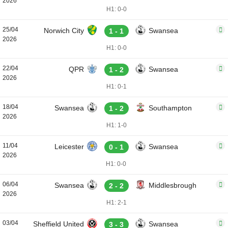
2026
H1: 0-0
25/04
Norwich City
Swansea
1 - 1
2026
H1: 0-0
22/04
QPR
Swansea
1 - 2
2026
H1: 0-1
18/04
Swansea
Southampton
1 - 2
2026
H1: 1-0
11/04
Leicester
Swansea
0 - 1
2026
H1: 0-0
06/04
Swansea
Middlesbrough
2 - 2
2026
H1: 2-1
03/04
Sheffield United
Swansea
3 - 3