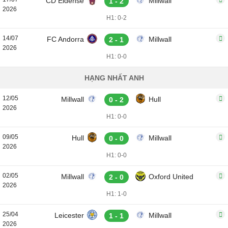
CD Eldense
Millwall
1 - 2
2026
H1: 0-2
14/07
FC Andorra
Millwall
2 - 1
2026
H1: 0-0
HẠNG NHẤT ANH
12/05
Millwall
Hull
0 - 2
2026
H1: 0-0
09/05
Hull
Millwall
0 - 0
2026
H1: 0-0
02/05
Millwall
Oxford United
2 - 0
2026
H1: 1-0
25/04
Leicester
Millwall
1 - 1
2026