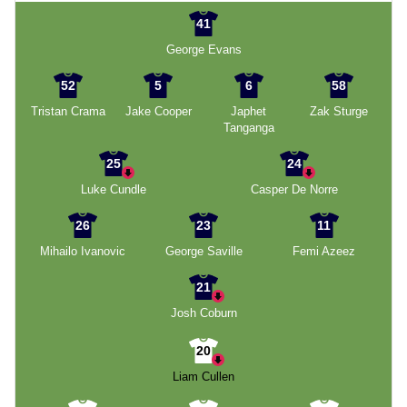
41
George Evans
52
5
6
58
Tristan Crama
Jake Cooper
Japhet
Zak Sturge
Tanganga
25
24
Luke Cundle
Casper De Norre
26
23
11
Mihailo Ivanovic
George Saville
Femi Azeez
21
Josh Coburn
20
Liam Cullen