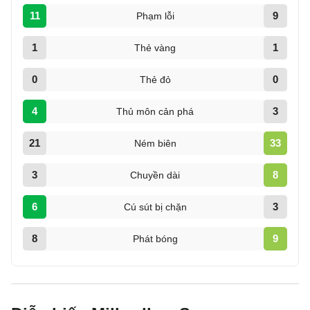
11
9
Phạm lỗi
1
1
Thẻ vàng
0
0
Thẻ đỏ
4
3
Thủ môn cản phá
21
33
Ném biên
3
8
Chuyền dài
6
3
Cú sút bị chặn
8
9
Phát bóng