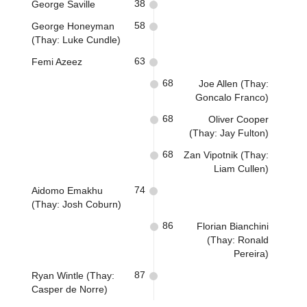
38
George Saville
58
George Honeyman
(Thay: Luke Cundle)
63
Femi Azeez
68
Joe Allen (Thay:
Goncalo Franco)
68
Oliver Cooper
(Thay: Jay Fulton)
68
Zan Vipotnik (Thay:
Liam Cullen)
74
Aidomo Emakhu
(Thay: Josh Coburn)
86
Florian Bianchini
(Thay: Ronald
Pereira)
87
Ryan Wintle (Thay:
Casper de Norre)