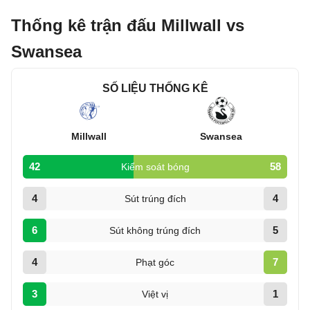
Thống kê trận đấu Millwall vs
Swansea
SỐ LIỆU THỐNG KÊ
Millwall
Swansea
42
58
Kiểm soát bóng
4
4
Sút trúng đích
6
5
Sút không trúng đích
4
7
Phạt góc
3
1
Việt vị