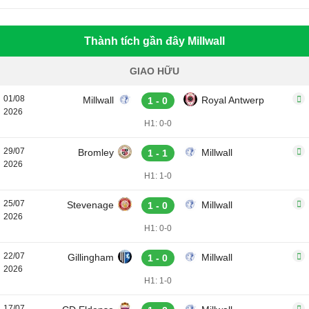
Thành tích gần đây Millwall
GIAO HỮU
01/08
Millwall
Royal Antwerp
1 - 0
2026
H1: 0-0
29/07
Bromley
Millwall
1 - 1
2026
H1: 1-0
25/07
Stevenage
Millwall
1 - 0
2026
H1: 0-0
22/07
Gillingham
Millwall
1 - 0
2026
H1: 1-0
17/07