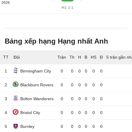
2026
H1: 1-1
Bảng xếp hạng Hạng nhất Anh
TT
Đội
5 trận gần nh
1
Birmingham City
0
0
0
0
0
0
2
Blackburn Rovers
0
0
0
0
0
0
3
Bolton Wanderers
0
0
0
0
0
0
4
Bristol City
0
0
0
0
0
0
5
Burnley
0
0
0
0
0
0