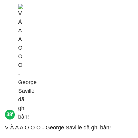
38'
V À A A O O O - George Saville đã ghi bàn!