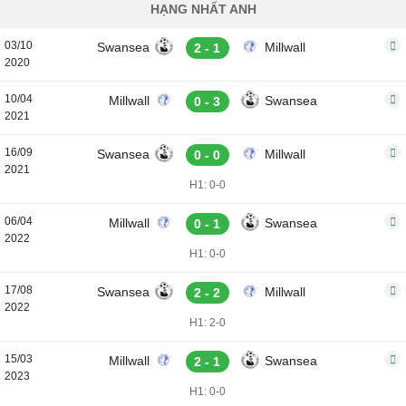
HẠNG NHẤT ANH
03/10
Swansea
Millwall
2 - 1
2020
10/04
Millwall
Swansea
0 - 3
2021
16/09
Swansea
Millwall
0 - 0
2021
H1: 0-0
06/04
Millwall
Swansea
0 - 1
2022
H1: 0-0
17/08
Swansea
Millwall
2 - 2
2022
H1: 2-0
15/03
Millwall
Swansea
2 - 1
2023
H1: 0-0