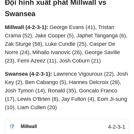
Đội hình xuất phát Millwall vs
Swansea
Millwall (4-2-3-1):
George Evans (41), Tristan
Crama (52), Jake Cooper (5), Japhet Tanganga (6),
Zak Sturge (58), Luke Cundle (25), Casper De
Norre (24), Mihailo Ivanovic (26), George Saville
(23), Femi Azeez (11), Josh Coburn (21)
Swansea (4-2-3-1):
Lawrence Vigouroux (22), Josh
Key (2), Ben Cabango (5), Hannes Delcroix (28),
Josh Tymon (14), Ronald (35), Goncalo Franco
(17), Lewis O'Brien (8), Jay Fulton (4), Eom Ji-sung
(10), Liam Cullen (20)
Millwall
4-2-3-1