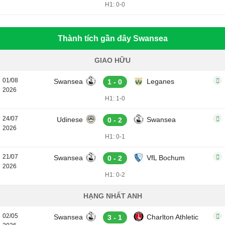
H1: 0-0
Thành tích gần đây Swansea
GIAO HỮU
01/08
Swansea
Leganes
1 - 0
2026
H1: 1-0
24/07
Udinese
Swansea
0 - 2
2026
H1: 0-1
21/07
Swansea
VfL Bochum
0 - 2
2026
H1: 0-2
HẠNG NHẤT ANH
02/05
Swansea
Charlton Athletic
3 - 1