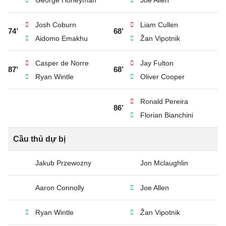
George Honeyman
Joe Allen
Josh Coburn
Liam Cullen
74’
68’
Aidomo Emakhu
Žan Vipotnik
Casper de Norre
Jay Fulton
87’
68’
Ryan Wintle
Oliver Cooper
Ronald Pereira
86’
Florian Bianchini
Cầu thủ dự bị
Jakub Przewozny
Jon Mclaughlin
Aaron Connolly
Joe Allen
Ryan Wintle
Žan Vipotnik