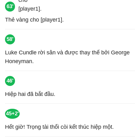
63'
Thẻ vàng cho [player1].
58'
Luke Cundle rời sân và được thay thế bởi George
Honeyman.
46'
Hiệp hai đã bắt đầu.
45+2'
Hết giờ! Trọng tài thổi còi kết thúc hiệp một.