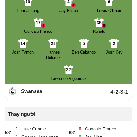
10
4
8
Eom Ji-sung
Jay Fulton
Lewis O'Brien
17
35
Goncalo Franco
Ronald
14
28
5
2
Josh Tymon
Hannes
Ben Cabango
Josh Key
Delcroix
22
Lawrence Vigouroux
Swansea
4-2-3-1
Thay người
Luke Cundle
Goncalo Franco
58’
68’