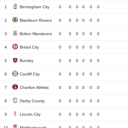
1
Birmingham City
0
0
0
0
0
0
2
Blackburn Rovers
0
0
0
0
0
0
3
Bolton Wanderers
0
0
0
0
0
0
4
Bristol City
0
0
0
0
0
0
5
Burnley
0
0
0
0
0
0
6
Cardiff City
0
0
0
0
0
0
7
Charlton Athletic
0
0
0
0
0
0
8
Derby County
0
0
0
0
0
0
9
Lincoln City
0
0
0
0
0
0
10
Middlesbrough
0
0
0
0
0
0