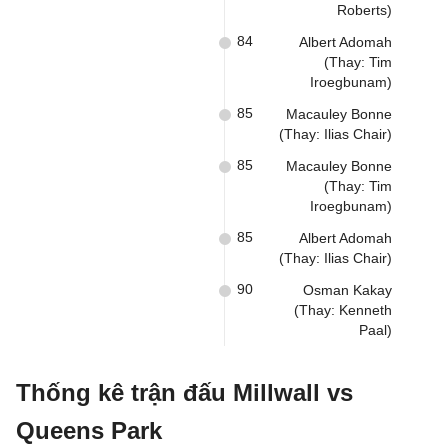
Roberts)
84
Albert Adomah
(Thay: Tim
Iroegbunam)
85
Macauley Bonne
(Thay: Ilias Chair)
85
Macauley Bonne
(Thay: Tim
Iroegbunam)
85
Albert Adomah
(Thay: Ilias Chair)
90
Osman Kakay
(Thay: Kenneth
Paal)
Thống kê trận đấu Millwall vs
Queens Park