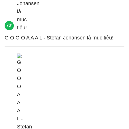
72'
G O O O A A A L - Stefan Johansen là mục tiêu!