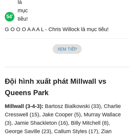
54'
G O O O A A A L - Chris Willock là mục tiêu!
XEM TIẾP
Đội hình xuất phát Millwall vs
Queens Park
Millwall (3-4-3):
Bartosz Bialkowski (33), Charlie
Cresswell (15), Jake Cooper (5), Murray Wallace
(3), Jamie Shackleton (16), Billy Mitchell (8),
George Saville (23), Callum Styles (17), Zian