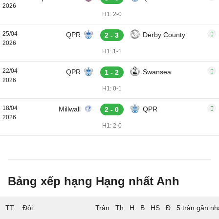
2026
H1: 2-0
25/04
QPR
Derby County
2 - 3
2026
H1: 1-1
22/04
QPR
Swansea
1 - 2
2026
H1: 0-1
18/04
Millwall
QPR
2 - 0
2026
H1: 2-0
Bảng xếp hạng Hạng nhất Anh
TT
Đội
5 trận gần nh