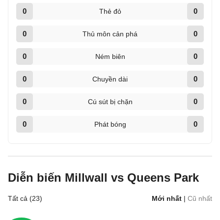
0
0
Thẻ đỏ
0
0
Thủ môn cản phá
0
0
Ném biên
0
0
Chuyền dài
0
0
Cú sút bị chặn
0
0
Phát bóng
Diễn biến Millwall vs Queens Park
Tất cả (23)
Mới nhất
|
Cũ nhất