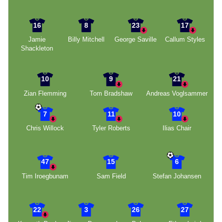
16
8
23
17
Jamie
Billy Mitchell
George Saville
Callum Styles
Shackleton
10
9
21
Zian Flemming
Tom Bradshaw
Andreas Voglsammer
7
11
10
Chris Willock
Tyler Roberts
Ilias Chair
47
15
6
Tim Iroegbunam
Sam Field
Stefan Johansen
22
3
26
27