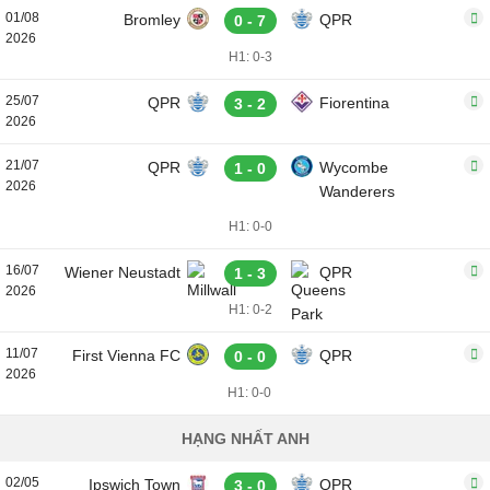
01/08
Bromley
QPR
0 - 7
2026
H1: 0-3
25/07
QPR
Fiorentina
3 - 2
2026
21/07
QPR
Wycombe
1 - 0
2026
Wanderers
H1: 0-0
16/07
Wiener Neustadt
QPR
1 - 3
2026
H1: 0-2
11/07
First Vienna FC
QPR
0 - 0
2026
H1: 0-0
HẠNG NHẤT ANH
02/05
Ipswich Town
QPR
3 - 0