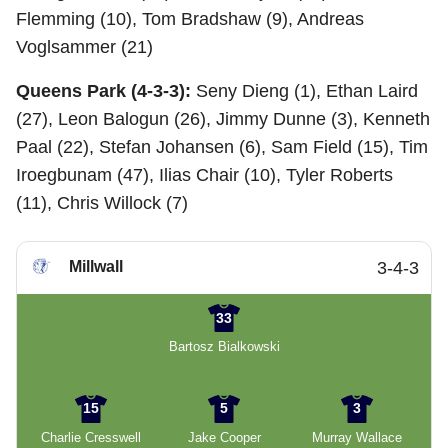
Flemming (10), Tom Bradshaw (9), Andreas
Voglsammer (21)
Queens Park (4-3-3):
Seny Dieng (1), Ethan Laird
(27), Leon Balogun (26), Jimmy Dunne (3), Kenneth
Paal (22), Stefan Johansen (6), Sam Field (15), Tim
Iroegbunam (47), Ilias Chair (10), Tyler Roberts
(11), Chris Willock (7)
Millwall
3-4-3
33
Bartosz Bialkowski
15
5
3
Charlie Cresswell
Jake Cooper
Murray Wallace