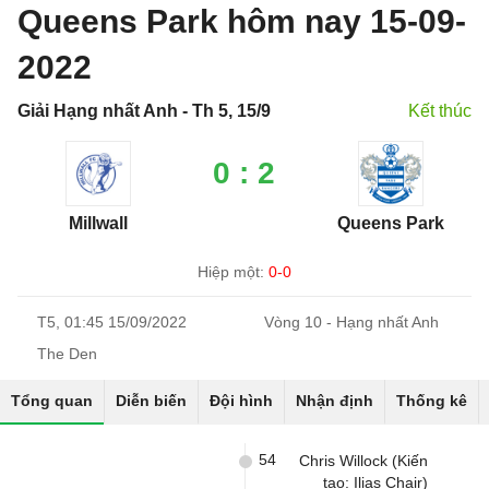
Queens Park hôm nay 15-09-
2022
Giải Hạng nhất Anh - Th 5, 15/9
Kết thúc
0 : 2
Millwall
Queens Park
Hiệp một:
0-0
T5, 01:45 15/09/2022
Vòng 10 - Hạng nhất Anh
The Den
Tổng quan
Diễn biến
Đội hình
Nhận định
Thống kê
54
Chris Willock (Kiến
tạo: Ilias Chair)