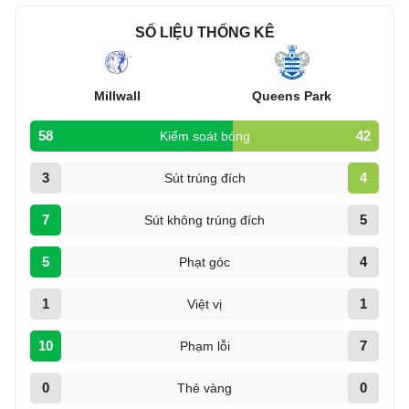
SỐ LIỆU THỐNG KÊ
Millwall
Queens Park
58
42
Kiểm soát bóng
3
4
Sút trúng đích
7
5
Sút không trúng đích
5
4
Phạt góc
1
1
Việt vị
10
7
Phạm lỗi
0
0
Thẻ vàng