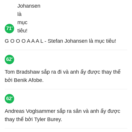
71'
G O O O A A A L - Stefan Johansen là mục tiêu!
62'
Tom Bradshaw sắp ra đi và anh ấy được thay thế
bởi Benik Afobe.
62'
Andreas Voglsammer sắp ra sân và anh ấy được
thay thế bởi Tyler Burey.