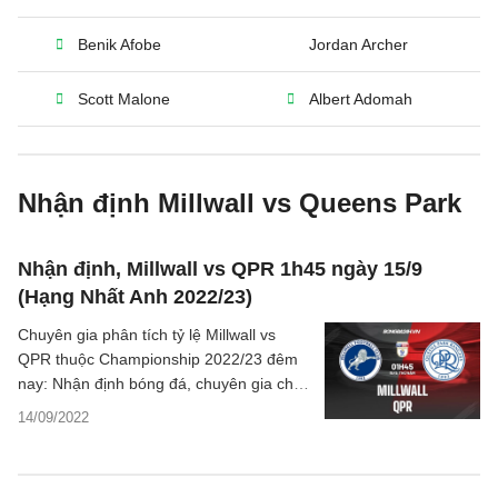
Benik Afobe
Jordan Archer
Scott Malone
Albert Adomah
Nhận định Millwall vs Queens Park
Nhận định, Millwall vs QPR 1h45 ngày 15/9
(Hạng Nhất Anh 2022/23)
Chuyên gia phân tích tỷ lệ Millwall vs
QPR thuộc Championship 2022/23 đêm
nay: Nhận định bóng đá, chuyên gia châu
Á, tư vấn dự đoán kết quả có độ uy tín
14/09/2022
cao, góc thống kê đầy đủ về trận đấu.