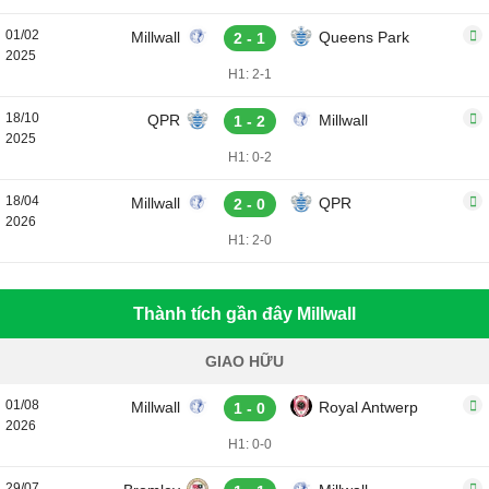
01/02
Millwall
Queens Park
2 - 1
2025
H1: 2-1
18/10
QPR
Millwall
1 - 2
2025
H1: 0-2
18/04
Millwall
QPR
2 - 0
2026
H1: 2-0
Thành tích gần đây Millwall
GIAO HỮU
01/08
Millwall
Royal Antwerp
1 - 0
2026
H1: 0-0
29/07