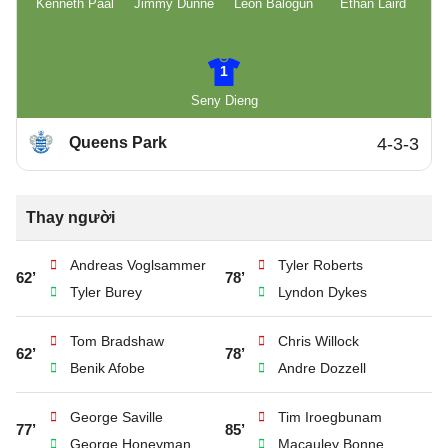
Kenneth Paal
Jimmy Dunne
Leon Balogun
Ethan Laird
1
Seny Dieng
Queens Park
4-3-3
Thay người
Andreas Voglsammer
Tyler Roberts
62’
78’
Tyler Burey
Lyndon Dykes
Tom Bradshaw
Chris Willock
62’
78’
Benik Afobe
Andre Dozzell
George Saville
Tim Iroegbunam
77’
85’
George Honeyman
Macauley Bonne