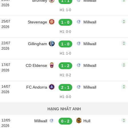
Bromley
Millwall
1 - 1
2026
H1: 1-0
25/07
Stevenage
Millwall
1 - 0
2026
H1: 0-0
22/07
Gillingham
Millwall
1 - 0
2026
H1: 1-0
17/07
CD Eldense
Millwall
1 - 2
2026
H1: 0-2
14/07
FC Andorra
Millwall
2 - 1
2026
H1: 0-0
HẠNG NHẤT ANH
12/05
Millwall
Hull
0 - 2
2026