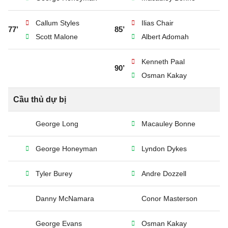
Callum Styles
Ilias Chair
77’
85’
Scott Malone
Albert Adomah
Kenneth Paal
90’
Osman Kakay
Cầu thủ dự bị
George Long
Macauley Bonne
George Honeyman
Lyndon Dykes
Tyler Burey
Andre Dozzell
Danny McNamara
Conor Masterson
George Evans
Osman Kakay