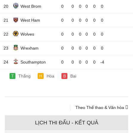
20
West Brom
0
0
0
0
0
0
21
West Ham
0
0
0
0
0
0
22
Wolves
0
0
0
0
0
0
23
Wrexham
0
0
0
0
0
0
24
Southampton
0
0
0
0
0
-4
T
Thắng
H
Hòa
B
Bại
Theo Thể thao & Văn hóa
LỊCH THI ĐẤU - KẾT QUẢ