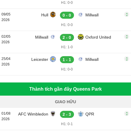
H1: 0-0
09/05
Hull
Millwall
0 - 0
2026
H1: 0-0
02/05
Millwall
Oxford United
2 - 0
2026
H1: 1-0
25/04
Leicester
Millwall
1 - 1
2026
H1: 0-0
Thành tích gần đây Queens Park
GIAO HỮU
01/08
AFC Wimbledon
QPR
2 - 3
2026
H1: 0-1