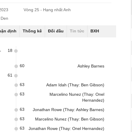
/2023
Vòng 25 - Hạng nhất Anh
 Den
hận định
Thống kê
Đối đầu
Tin tức
BXH
18
-
60
Ashley Barnes
61
63
Adam Idah (Thay: Ben Gibson)
63
Marcelino Nunez (Thay: Onel
Hernandez)
63
Jonathan Rowe (Thay: Ashley Barnes)
63
Marcelino Nunez (Thay: Ben Gibson)
63
Jonathan Rowe (Thay: Onel Hernandez)