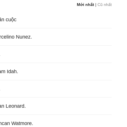
Mới nhất
|
Cũ nhất
mãn cuộc
celino Nunez.
.
am Idah.
.
an Leonard.
ncan Watmore.