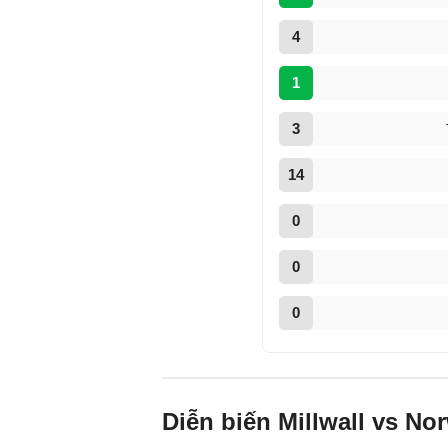
4
1
3
14
0
0
0
Diễn biến Millwall vs No