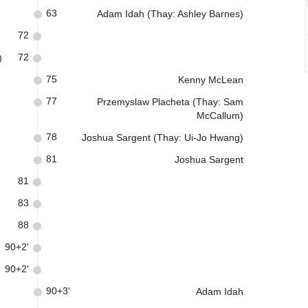
63
Adam Idah (Thay: Ashley Barnes)
72
72
)
75
Kenny McLean
77
Przemyslaw Placheta (Thay: Sam
McCallum)
78
Joshua Sargent (Thay: Ui-Jo Hwang)
81
Joshua Sargent
81
83
88
90+2'
90+2'
90+3'
Adam Idah