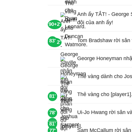
Anh ấy TẮT! - George S
đội của anh ấy!
90+2'
Tom Bradshaw rời sân v
83'
90+2'
George Honeyman nhận
Thẻ vàng dành cho Jos
Thẻ vàng cho [player1]
81'
Ui-Jo Hwang rời sân và
78'
81'
81'
Sam McCallum rời sân 
77'