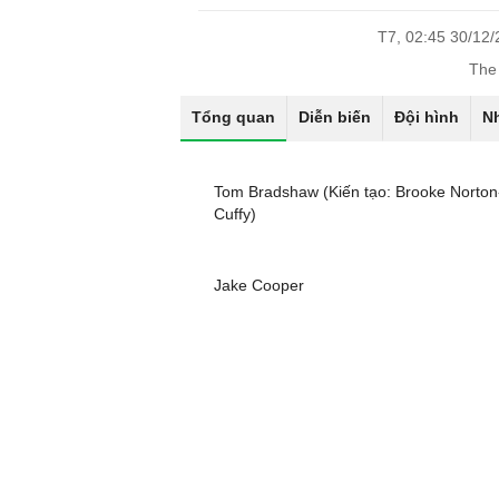
T7, 02:45 30/12
The
Tổng quan
Diễn biến
Đội hình
N
Tom Bradshaw (Kiến tạo: Brooke Norton
Cuffy)
Jake Cooper