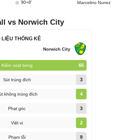
90+8'
Marcelino Nunez
ll vs Norwich City
 LIỆU THỐNG KÊ
Norwich City
65
Kiểm soát bóng
3
Sút trúng đích
4
út không trúng đích
3
Phạt góc
2
Việt vị
9
Phạm lỗi