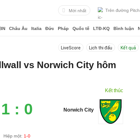
Trên đường Pitch
Mới nhất
BN
Châu Âu
Italia
Đức
Pháp
Quốc tế
LTĐ-KQ
Bình luận
LiveScore
Lịch thi đấu
Kết quả
illwall vs Norwich City hôm
Kết thúc
1 : 0
Norwich City
Hiệp một:
1-0