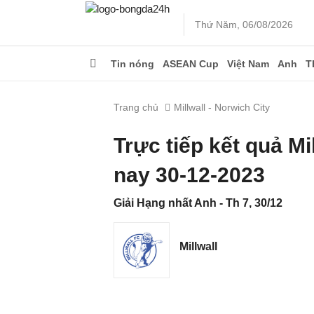
Thứ Năm, 06/08/2026
Tin nóng
ASEAN Cup
Việt Nam
Anh
T
Trang chủ
Millwall - Norwich City
Trực tiếp kết quả M
nay 30-12-2023
Giải Hạng nhất Anh - Th 7, 30/12
Millwall