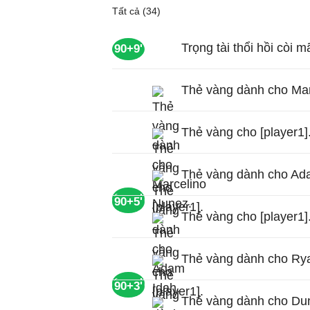
Tất cả (34)
Trọng tài thổi hồi còi 
90+9'
Thẻ vàng dành cho Mar
Thẻ vàng cho [player1]
Thẻ vàng dành cho Ad
90+8'
90+5'
Thẻ vàng cho [player1]
Thẻ vàng dành cho Ry
90+3'
90+3'
Thẻ vàng dành cho Du