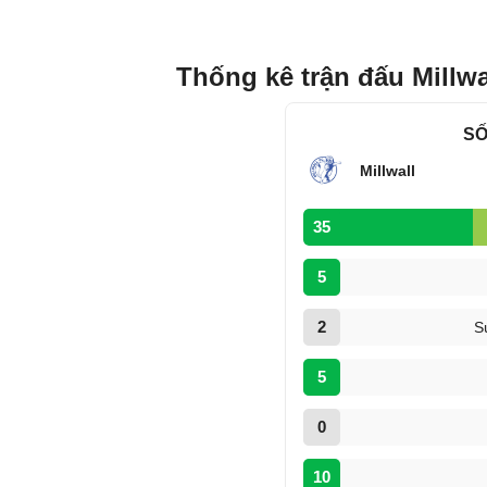
Thống kê trận đấu Millwa
SỐ
Millwall
35
5
2
S
5
0
10