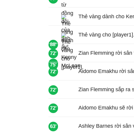
Thẻ vàng dành cho Ke
Thẻ vàng cho [player1]
88'
Zian Flemming rời sân
72'
75'
75'
Aidomo Emakhu rời sâ
72'
Zian Flemming sắp ra s
72'
Aidomo Emakhu sẽ rời s
72'
Ashley Barnes rời sân 
63'