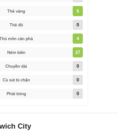
5
Thẻ vàng
0
Thẻ đỏ
4
Thủ môn cản phá
27
Ném biên
0
Chuyền dài
0
Cú sút bị chặn
0
Phát bóng
rwich City