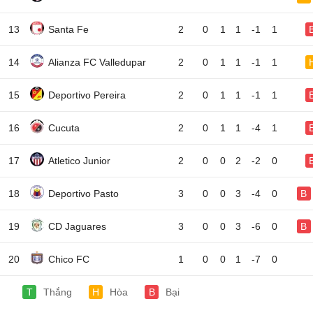
13
Santa Fe
2
0
1
1
-1
1
14
Alianza FC Valledupar
2
0
1
1
-1
1
15
Deportivo Pereira
2
0
1
1
-1
1
16
Cucuta
2
0
1
1
-4
1
17
Atletico Junior
2
0
0
2
-2
0
18
Deportivo Pasto
3
0
0
3
-4
0
B
19
CD Jaguares
3
0
0
3
-6
0
B
20
Chico FC
1
0
0
1
-7
0
T
Thắng
H
Hòa
B
Bại