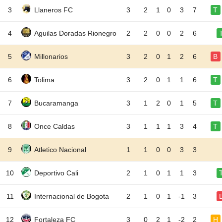
3
Llaneros FC
3
2
1
0
3
7
T
4
Aguilas Doradas Rionegro
2
2
0
0
2
6
5
Millonarios
3
2
0
1
2
6
B
6
Tolima
3
2
0
1
1
6
T
7
Bucaramanga
3
1
2
0
1
5
T
8
Once Caldas
3
1
1
1
3
4
T
9
Atletico Nacional
1
1
0
0
3
3
10
Deportivo Cali
2
1
0
1
1
3
11
Internacional de Bogota
2
1
0
1
-1
3
12
Fortaleza FC
3
0
2
1
-2
2
H