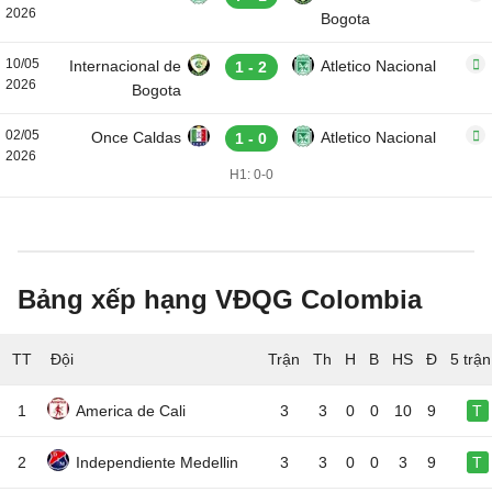
2026
Bogota
10/05
Internacional de
Atletico Nacional
1 - 2
2026
Bogota
02/05
Once Caldas
Atletico Nacional
1 - 0
2026
H1: 0-0
Bảng xếp hạng VĐQG Colombia
TT
Đội
5 trậ
1
America de Cali
3
3
0
0
10
9
T
2
Independiente Medellin
3
3
0
0
3
9
T