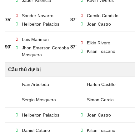
Jader Valencia
Kevin Viveros
Sander Navarro
Camilo Candido
75’
87’
Helibelton Palacios
Joan Castro
Luis Marimon
Elkin Rivero
90’
87’
Jhon Emerson Cordoba
Kilian Toscano
Mosquera
Cầu thủ dự bị
Ivan Arboleda
Harlen Castillo
Sergio Mosquera
Simon Garcia
Helibelton Palacios
Joan Castro
Daniel Catano
Kilian Toscano