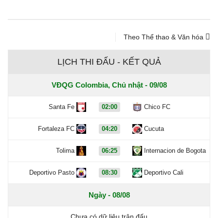
Theo Thể thao & Văn hóa
LỊCH THI ĐẤU - KẾT QUẢ
VĐQG Colombia, Chủ nhật - 09/08
Santa Fe
02:00
Chico FC
Fortaleza FC
04:20
Cucuta
Tolima
06:25
Internacion de Bogota
Deportivo Pasto
08:30
Deportivo Cali
Ngày - 08/08
Chưa có dữ liệu trận đấu