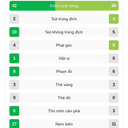
42
58
Kiểm soát bóng
2
4
Sút trúng đích
10
5
Sút không trúng đích
4
8
Phạt góc
1
0
Việt vị
8
6
Phạm lỗi
3
3
Thẻ vàng
0
0
Thẻ đỏ
6
3
Thủ môn cản phá
27
11
Ném biên