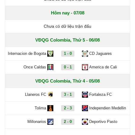
Hôm nay - 07/08
Chưa có dữ liệu trận đấu
VĐQG Colombia, Thứ 5 - 06/08
Internacion de Bogota
1 - 0
CD Jaguares
Once Caldas
0 - 1
America de Cali
VĐQG Colombia, Thứ 4 - 05/08
Llaneros FC
3 - 1
Fortaleza FC
Tolima
2 - 3
Independien Medellin
Millonarios
2 - 0
Deportivo Pasto