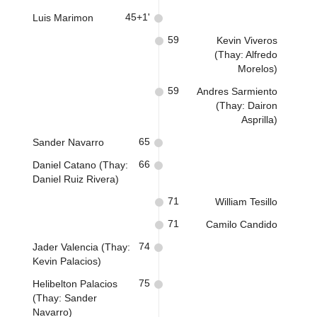
45+1'
Luis Marimon
59
Kevin Viveros
(Thay: Alfredo
Morelos)
59
Andres Sarmiento
(Thay: Dairon
Asprilla)
65
Sander Navarro
66
Daniel Catano (Thay:
Daniel Ruiz Rivera)
71
William Tesillo
71
Camilo Candido
74
Jader Valencia (Thay:
Kevin Palacios)
75
Helibelton Palacios
(Thay: Sander
Navarro)