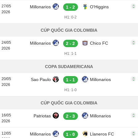
27/05
Millonarios
O'Higgins
1 - 2
2026
H1: 0-2
CÚP QUỐC GIA COLOMBIA
24/05
Millonarios
Chico FC
2 - 2
2026
H1: 1-1
COPA SUDAMERICANA
20/05
Sao Paulo
Millonarios
1 - 1
2026
H1: 1-0
CÚP QUỐC GIA COLOMBIA
16/05
Patriotas
Millonarios
2 - 3
2026
12/05
Millonarios
Llaneros FC
1 - 0