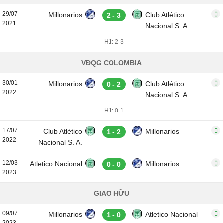
29/07
Millonarios
Club Atlético
2 - 3
2021
Nacional S. A.
H1: 2-3
VĐQG COLOMBIA
30/01
Millonarios
Club Atlético
0 - 2
2022
Nacional S. A.
H1: 0-1
17/07
Club Atlético
Millonarios
1 - 2
2022
Nacional S. A.
12/03
Atletico Nacional
Millonarios
0 - 0
2023
GIAO HỮU
09/07
Millonarios
Atletico Nacional
1 - 0
2023