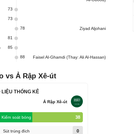
73
73
78
Ziyad Aljohani
81
85
)
88
Faisel Al-Ghamdi (Thay: Ali Al-Hassan)
o vs Ả Rập Xê-út
 LIỆU THỐNG KÊ
Ả Rập Xê-út
38
Kiểm soát bóng
0
Sút trúng đích