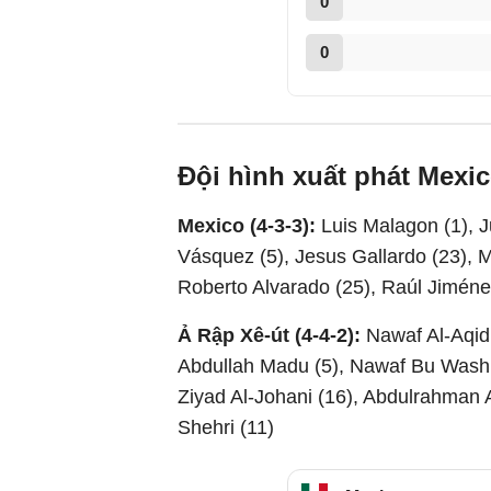
0
0
Đội hình xuất phát Mexic
Mexico (4-3-3):
Luis Malagon (1), J
Vásquez (5), Jesus Gallardo (23), Ma
Roberto Alvarado (25), Raúl Jiménez
Ả Rập Xê-út (4-4-2):
Nawaf Al-Aqidi
Abdullah Madu (5), Nawaf Bu Washl 
Ziyad Al-Johani (16), Abdulrahman A
Shehri (11)