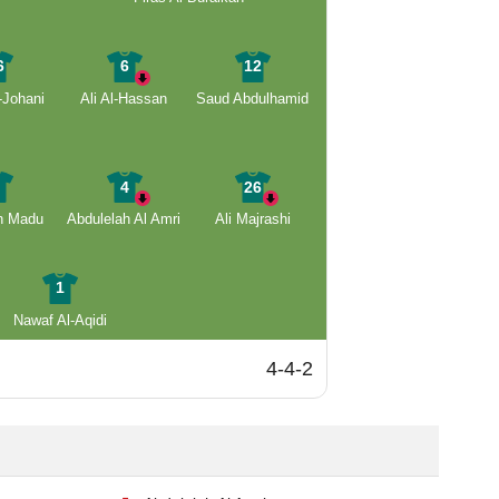
6
6
12
-Johani
Ali Al-Hassan
Saud Abdulhamid
5
4
26
h Madu
Abdulelah Al Amri
Ali Majrashi
1
Nawaf Al-Aqidi
4-4-2