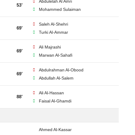
Abdulelah Al Amri
53’
Mohammed Sulaiman
Saleh Al-Shehri
69’
Turki Al-Ammar
Ali Majrashi
69’
Marwan Al-Sahafi
Abdulrahman Al-Obood
69’
Abdullah Al-Salem
Ali Al-Hassan
88’
Faisal Al-Ghamdi
Ahmed Al-Kassar