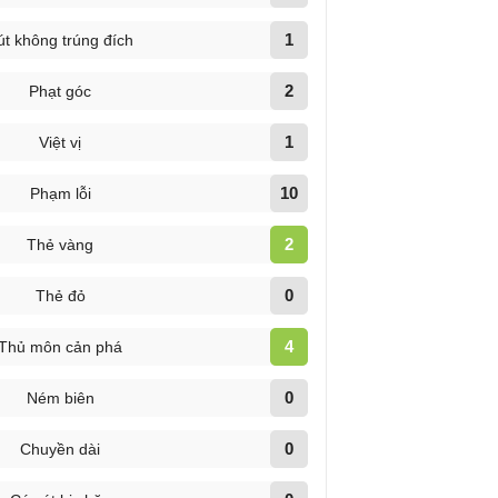
1
út không trúng đích
2
Phạt góc
1
Việt vị
10
Phạm lỗi
2
Thẻ vàng
0
Thẻ đỏ
4
Thủ môn cản phá
0
Ném biên
0
Chuyền dài