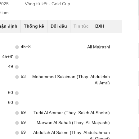
/2025
Vòng tứ kết - Gold Cup
dium
hận định
Thống kê
Đối đầu
Tin tức
BXH
45+8'
Ali Majrashi
45+8'
49
53
Mohammed Sulaiman (Thay: Abdulelah
Al Amri)
60
60
)
69
Turki Al Ammar (Thay: Saleh Al-Shehri)
69
Marwan Al Sahafi (Thay: Ali Majrashi)
69
Abdullah Al Salem (Thay: Abdulrahman
Al-Obood)