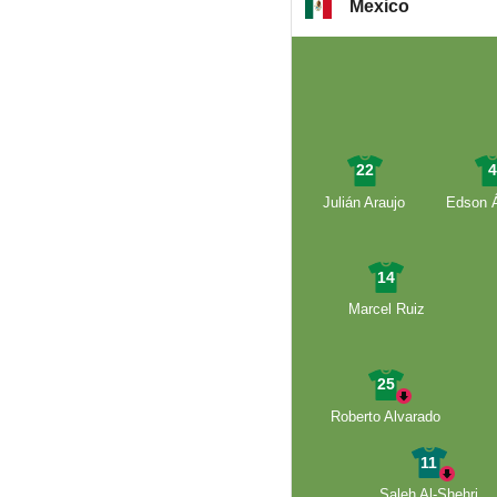
Mexico
22
Julián Araujo
Edson Á
14
Marcel Ruiz
25
Roberto Alvarado
11
Saleh Al-Shehri