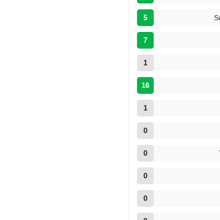
5
S
7
1
16
1
0
0
0
0