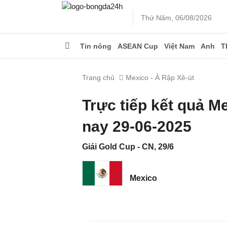
Thứ Năm, 06/08/2026
Tin nóng
ASEAN Cup
Việt Nam
Anh
T
Trang chủ
Mexico - Ả Rập Xê-út
Trực tiếp kết quả M
nay 29-06-2025
Giải Gold Cup - CN, 29/6
Mexico