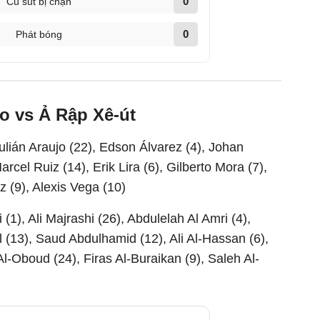
0
Cú sút bị chặn
0
Phát bóng
o vs Ả Rập Xê-út
ulián Araujo (22), Edson Álvarez (4), Johan
rcel Ruiz (14), Erik Lira (6), Gilberto Mora (7),
 (9), Alexis Vega (10)
 (1), Ali Majrashi (26), Abdulelah Al Amri (4),
(13), Saud Abdulhamid (12), Ali Al-Hassan (6),
l-Oboud (24), Firas Al-Buraikan (9), Saleh Al-