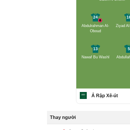
24
1
Abdulrahman Al-
Ziyad Al
Oboud
13
Nawaf Bu Washl
Abdulla
Ả Rập Xê-út
Thay người