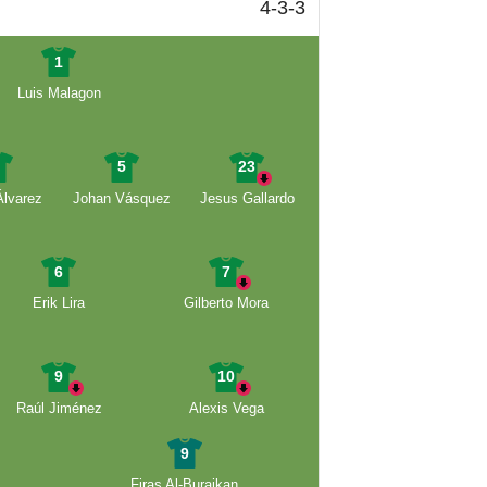
4-3-3
1
Luis Malagon
4
5
23
lvarez
Johan Vásquez
Jesus Gallardo
6
7
Erik Lira
Gilberto Mora
9
10
Raúl Jiménez
Alexis Vega
9
Firas Al-Buraikan