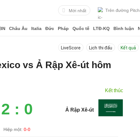
Trên đường Pitch
Mới nhất
BN
Châu Âu
Italia
Đức
Pháp
Quốc tế
LTĐ-KQ
Bình luận
LiveScore
Lịch thi đấu
Kết quả
exico vs Ả Rập Xê-út hôm
Kết thúc
2 : 0
Ả Rập Xê-út
Hiệp một:
0-0