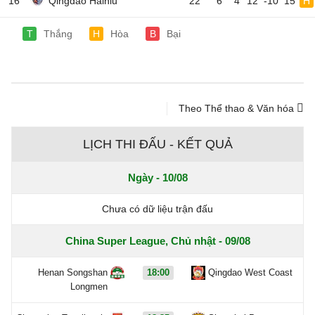
16
Qingdao Hainiu
22
6
4
12
-10
15
H
T
Thắng
H
Hòa
B
Bại
Theo Thể thao & Văn hóa
LỊCH THI ĐẤU - KẾT QUẢ
Ngày - 10/08
Chưa có dữ liệu trận đấu
China Super League, Chủ nhật - 09/08
Henan Songshan
18:00
Qingdao West Coast
Longmen