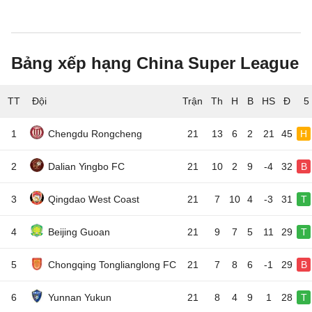
Bảng xếp hạng China Super League
TT
Đội
5
1
Chengdu Rongcheng
21
13
6
2
21
45
H
2
Dalian Yingbo FC
21
10
2
9
-4
32
B
3
Qingdao West Coast
21
7
10
4
-3
31
T
4
Beijing Guoan
21
9
7
5
11
29
T
5
Chongqing Tonglianglong FC
21
7
8
6
-1
29
B
6
Yunnan Yukun
21
8
4
9
1
28
T