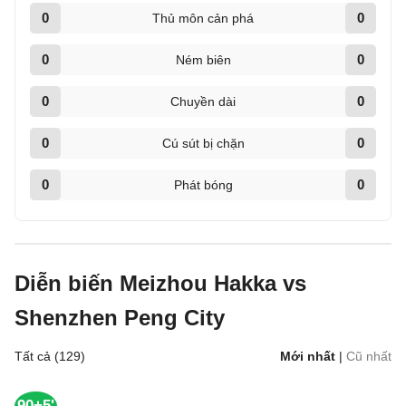
0
0
Thủ môn cản phá
0
0
Ném biên
0
0
Chuyền dài
0
0
Cú sút bị chặn
0
0
Phát bóng
Diễn biến Meizhou Hakka vs
Shenzhen Peng City
Tất cả (129)
Mới nhất
|
Cũ nhất
90+5'