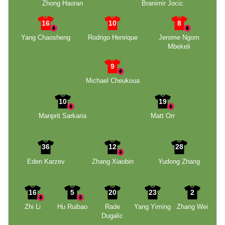
Zhong Haoran
Branimir Jocic
16
10
8
Yang Chaosheng
Rodrigo Henrique
Jerome Ngom
Mbekeli
9
Michael Cheukoua
10
19
Manprit Sarkaria
Matt Orr
36
12
28
Eden Karzev
Zhang Xiaobin
Yudong Zhang
16
5
20
23
2
Zhi Li
Hu Ruibao
Rade
Yang Yiming
Zhang Wei
Dugalic