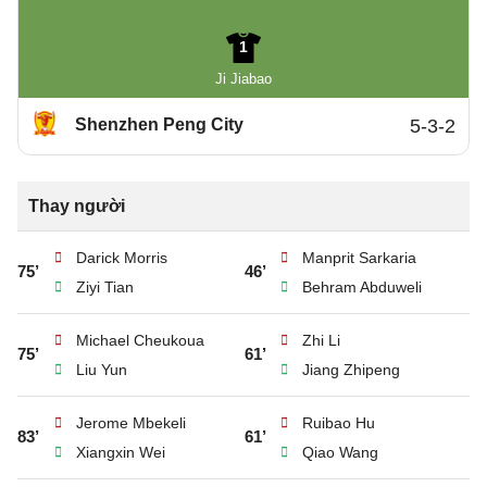
1
Ji Jiabao
Shenzhen Peng City
5-3-2
Thay người
Darick Morris
Manprit Sarkaria
75’
46’
Ziyi Tian
Behram Abduweli
Michael Cheukoua
Zhi Li
75’
61’
Liu Yun
Jiang Zhipeng
Jerome Mbekeli
Ruibao Hu
83’
61’
Xiangxin Wei
Qiao Wang