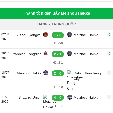
Thành tích gần đây Meizhou Hakka
HẠNG 2 TRUNG QUỐC
02/08
Suzhou Dongwu
Meizhou Hakka
1 - 0
2026
H1: 0-0
26/07
Yanbian Longding
Meizhou Hakka
2 - 1
2026
H1: 2-1
18/07
Meizhou Hakka
Dalian Kuncheng
2 - 0
2026
City
H1: 2-0
11/07
Shaanxi Union
Meizhou Hakka
4 - 0
2026
H1: 1-0