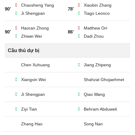
Chaosheng Yang
Xiaobin Zhang
90’
78’
Ji Shengpan
Tiago Leonco
Haoran Zhong
Matthew Orr
90’
86’
Zhiwei Wei
Dadi Zhou
Cầu thủ dự bị
Chen Xuhuang
Jiang Zhipeng
Xiangxin Wei
Shahzat Ghojaehmet
Ji Shengpan
Qiao Wang
Ziyi Tian
Behram Abduweli
Zhang Hao
Song Nan