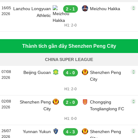
16/05
Lanzhou Longyuan
Meizhou Hakka
2 - 1
2026
Athletic
H1: 2-0
Thành tích gần đây Shenzhen Peng City
CHINA SUPER LEAGUE
07/08
Beijing Guoan
Shenzhen Peng
4 - 0
2026
City
H1: 2-0
02/08
Shenzhen Peng
Chongqing
2 - 0
2026
City
Tonglianglong FC
H1: 0-0
26/07
Yunnan Yukun
Shenzhen Peng
4 - 3
2026