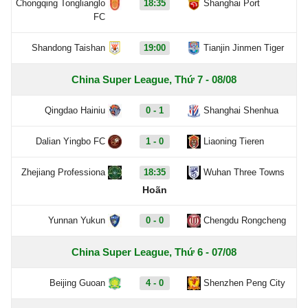
Chongqing Tonglianglo
18:35
Shanghai Port
FC
Shandong Taishan
19:00
Tianjin Jinmen Tiger
China Super League, Thứ 7 - 08/08
Qingdao Hainiu
0 - 1
Shanghai Shenhua
Dalian Yingbo FC
1 - 0
Liaoning Tieren
Zhejiang Professiona
18:35
Wuhan Three Towns
Hoãn
Yunnan Yukun
0 - 0
Chengdu Rongcheng
China Super League, Thứ 6 - 07/08
Beijing Guoan
4 - 0
Shenzhen Peng City