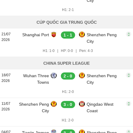
City
H1: 2-1
CÚP QUỐC GIA TRUNG QUỐC
21/07
Shanghai Port
Shenzhen Peng
1 - 1
2026
City
H1: 1-0
|
HP: 0-0
|
Pen: 4-3
CHINA SUPER LEAGUE
18/07
Wuhan Three
Shenzhen Peng
2 - 0
2026
Towns
City
H1: 2-0
11/07
Shenzhen Peng
Qingdao West
3 - 0
2026
City
Coast
H1: 2-0
04/07
Tianjin Jinmen
Shenzhen Peng