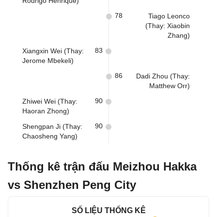
Rodrigo Henrique)
78
Tiago Leonco
(Thay: Xiaobin
Zhang)
83
Xiangxin Wei (Thay:
Jerome Mbekeli)
86
Dadi Zhou (Thay:
Matthew Orr)
90
Zhiwei Wei (Thay:
Haoran Zhong)
90
Shengpan Ji (Thay:
Chaosheng Yang)
Thống kê trận đấu Meizhou Hakka
vs Shenzhen Peng City
SỐ LIỆU THỐNG KÊ