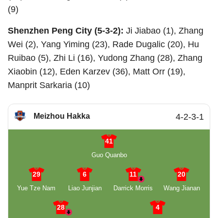
(9)
Shenzhen Peng City (5-3-2):
Ji Jiabao (1), Zhang
Wei (2), Yang Yiming (23), Rade Dugalic (20), Hu
Ruibao (5), Zhi Li (16), Yudong Zhang (28), Zhang
Xiaobin (12), Eden Karzev (36), Matt Orr (19),
Manprit Sarkaria (10)
Meizhou Hakka
4-2-3-1
41
Guo Quanbo
29
6
11
20
Yue Tze Nam
Liao Junjian
Darrick Morris
Wang Jianan
28
4