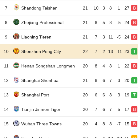
7
Shandong Taishan
21
10
3
8
1
27
B
8
Zhejiang Professional
21
8
5
8
-5
24
B
9
Liaoning Tieren
21
7
3
11
-5
24
B
10
Shenzhen Peng City
22
7
2
13
-11
23
T
11
Henan Songshan Longmen
20
8
4
8
1
22
B
12
Shanghai Shenhua
21
8
6
7
3
20
T
13
Shanghai Port
20
6
6
8
3
19
T
14
Tianjin Jinmen Tiger
20
7
6
7
5
17
B
15
Wuhan Three Towns
20
4
8
8
-7
15
B