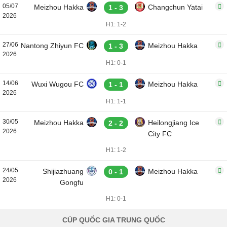
05/07
Meizhou Hakka
Changchun Yatai
1 - 3
2026
H1: 1-2
27/06
Nantong Zhiyun FC
Meizhou Hakka
1 - 3
2026
H1: 0-1
14/06
Wuxi Wugou FC
Meizhou Hakka
1 - 1
2026
H1: 1-1
30/05
Meizhou Hakka
Heilongjiang Ice
2 - 2
2026
City FC
H1: 1-2
24/05
Shijiazhuang
Meizhou Hakka
0 - 1
2026
Gongfu
H1: 0-1
CÚP QUỐC GIA TRUNG QUỐC