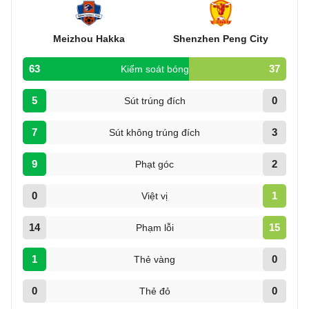
Meizhou Hakka
Shenzhen Peng City
63
37
Kiểm soát bóng
5
0
Sút trúng đích
7
3
Sút không trúng đích
9
2
Phạt góc
0
1
Việt vị
14
15
Phạm lỗi
1
0
Thẻ vàng
0
0
Thẻ đỏ