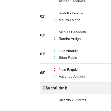
Alonso Escoboza
Rodolfo Pizarro
61’
Mauro Lainez
Nicolas Benedetti
61’
Ramiro Arciga
Luis Amarilla
61’
Brian Rubio
Jose Esquivel
68’
Facundo Almada
Cầu thủ dự bị
Ricardo Gutiérrez