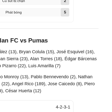
2
Cú sút bị chặn
5
Phát bóng
tlan FC vs Pumas
ez (13), Bryan Colula (15), José Esquivel (16),
dan Sierra (23), Alan Torres (18), Édgar Bárcenas
 Pizarro (22), Luis Amarilla (7)
blo Monroy (13), Pablo Bennevendo (2), Nathan
 (22), Angel Rico (189), Jose Caicedo (8), Piero
9), César Huerta (12)
4-2-3-1