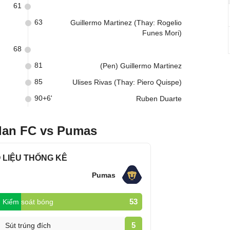
61
63
Guillermo Martinez (Thay: Rogelio
Funes Mori)
68
81
(Pen) Guillermo Martinez
85
Ulises Rivas (Thay: Piero Quispe)
90+6'
Ruben Duarte
tlan FC vs Pumas
 LIỆU THỐNG KÊ
Pumas
53
Kiểm soát bóng
5
Sút trúng đích