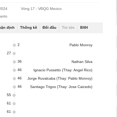
/2024
Vòng 17 - VĐQG Mexico
canto
hận định
Thống kê
Đối đầu
Tin tức
BXH
2
Pablo Monroy
27
36
Nathan Silva
46
Ignacio Pussetto (Thay: Angel Rico)
46
Jorge Ruvalcaba (Thay: Pablo Monroy)
46
Santiago Trigos (Thay: Jose Caicedo)
55
61
61