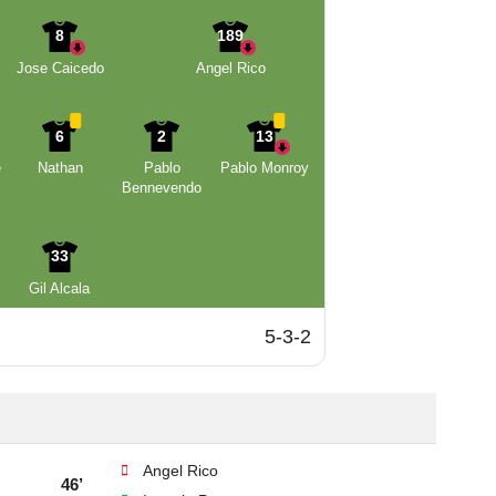
8
189
Jose Caicedo
Angel Rico
6
2
13
e
Nathan
Pablo
Pablo Monroy
Bennevendo
33
Gil Alcala
5-3-2
Angel Rico
46’