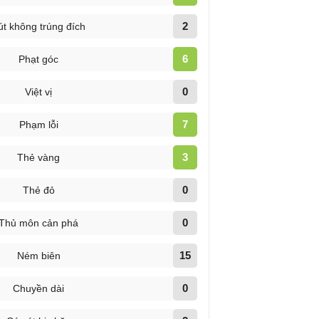
2
út không trúng đích
6
Phạt góc
0
Việt vị
7
Phạm lỗi
3
Thẻ vàng
0
Thẻ đỏ
0
Thủ môn cản phá
15
Ném biên
0
Chuyền dài