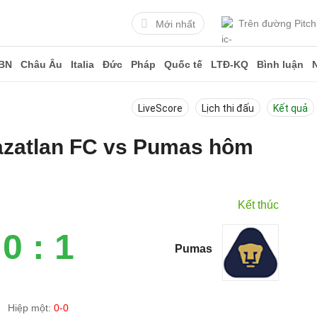
Trên đường Pitch
Mới nhất
BN
Châu Âu
Italia
Đức
Pháp
Quốc tế
LTĐ-KQ
Bình luận
LiveScore
Lịch thi đấu
Kết quả
Mazatlan FC vs Pumas hôm
Kết thúc
0 : 1
Pumas
Hiệp một:
0-0