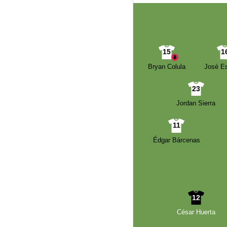
15
1
Bryan Colula
José Es
23
Jordan Sierra
11
Édgar Bárcenas
12
César Huerta