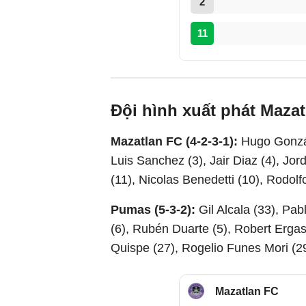
2
11
Đội hình xuất phát Maza
Mazatlan FC (4-2-3-1):
Hugo Gonzál
Luis Sanchez (3), Jair Diaz (4), Jor
(11), Nicolas Benedetti (10), Rodolfo
Pumas (5-3-2):
Gil Alcala (33), Pa
(6), Rubén Duarte (5), Robert Ergas
Quispe (27), Rogelio Funes Mori (2
Mazatlan FC