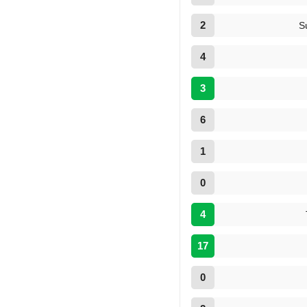
2
S
4
3
6
1
0
4
17
0