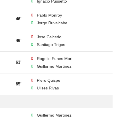
Ignacio Pussetto
Pablo Monroy
46’
Jorge Ruvalcaba
Jose Caicedo
46’
Santiago Trigos
Rogelio Funes Mori
63’
Guillermo Martínez
Piero Quispe
85’
Ulises Rivas
Guillermo Martínez