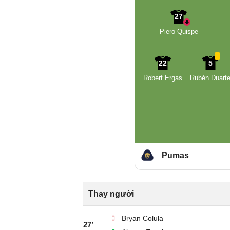
27
Piero Quispe
22
5
Robert Ergas
Rubén Duart
Pumas
Thay người
Bryan Colula
27’