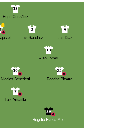
13
Hugo González
6
3
4
quivel
Luis Sanchez
Jair Diaz
18
Alan Torres
10
22
Nicolas Benedetti
Rodolfo Pizarro
7
Luis Amarilla
29
Rogelio Funes Mori