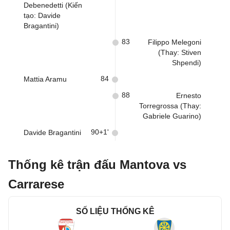
Debenedetti (Kiến
tạo: Davide
Bragantini)
83
Filippo Melegoni
(Thay: Stiven
Shpendi)
84
Mattia Aramu
88
Ernesto
Torregrossa (Thay:
Gabriele Guarino)
90+1'
Davide Bragantini
Thống kê trận đấu Mantova vs
Carrarese
SỐ LIỆU THỐNG KÊ