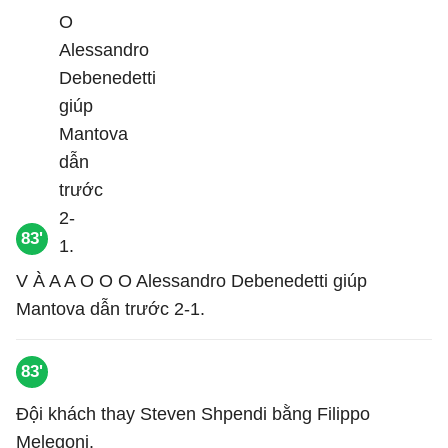
83'
V À A A O O O Alessandro Debenedetti giúp
Mantova dẫn trước 2-1.
83'
Đội khách thay Steven Shpendi bằng Filippo
Melegoni.