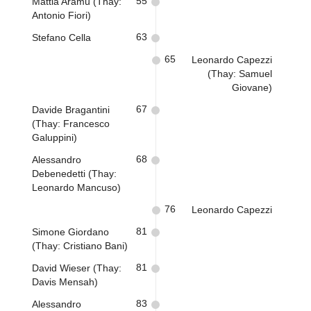
55
Mattia Aramu (Thay:
Antonio Fiori)
63
Stefano Cella
65
Leonardo Capezzi
(Thay: Samuel
Giovane)
67
Davide Bragantini
(Thay: Francesco
Galuppini)
68
Alessandro
Debenedetti (Thay:
Leonardo Mancuso)
76
Leonardo Capezzi
81
Simone Giordano
(Thay: Cristiano Bani)
81
David Wieser (Thay:
Davis Mensah)
83
Alessandro