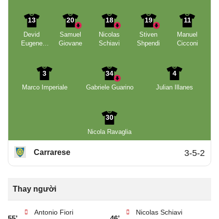
13
20
18
19
11
Devid
Samuel
Nicolas
Stiven
Manuel
Eugene
Giovane
Schiavi
Shpendi
Cicconi
Bouah
3
34
4
Marco Imperiale
Gabriele Guarino
Julian Illanes
30
Nicola Ravaglia
Carrarese
3-5-2
Thay người
Antonio Fiori
Nicolas Schiavi
55’
46’