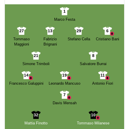
1
Marco Festa
27
13
29
6
Tommaso
Fabrizio
Stefano Cella
Cristiano Bani
Maggioni
Brignani
21
8
Simone Trimboli
Salvatore Burrai
14
19
11
Francesco Galuppini
Leonardo Mancuso
Antonio Fiori
7
Davis Mensah
32
10
Mattia Finotto
Tommaso Milanese