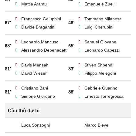
Mattia Aramu
Emanuele Zuelli
Francesco Galuppini
Tommaso Milanese
67’
46’
Davide Bragantini
Luigi Cherubini
Leonardo Mancuso
Samuel Giovane
68’
65’
Alessandro Debenedetti
Leonardo Capezzi
Davis Mensah
Stiven Shpendi
81’
83’
David Wieser
Filippo Melegoni
Cristiano Bani
Gabriele Guarino
81’
88’
Simone Giordano
Ernesto Torregrossa
Cầu thủ dự bị
Luca Sonzogni
Marco Bleve