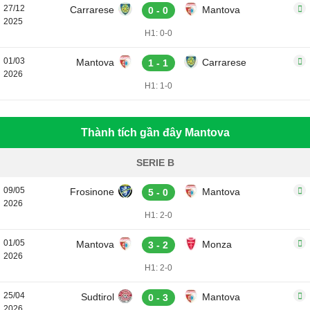
27/12
Carrarese
Mantova
0 - 0
2025
H1: 0-0
01/03
Mantova
Carrarese
1 - 1
2026
H1: 1-0
Thành tích gần đây Mantova
SERIE B
09/05
Frosinone
Mantova
5 - 0
2026
H1: 2-0
01/05
Mantova
Monza
3 - 2
2026
H1: 2-0
25/04
Sudtirol
Mantova
0 - 3
2026