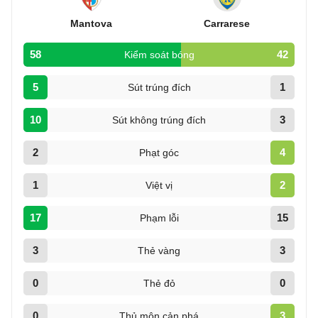
Mantova
Carrarese
58
42
Kiểm soát bóng
5
1
Sút trúng đích
10
3
Sút không trúng đích
2
4
Phạt góc
1
2
Việt vị
17
15
Phạm lỗi
3
3
Thẻ vàng
0
0
Thẻ đỏ
0
3
Thủ môn cản phá