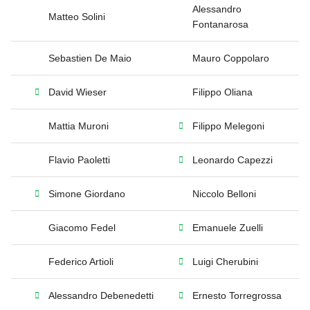
Alessandro
Matteo Solini
Fontanarosa
Sebastien De Maio
Mauro Coppolaro
David Wieser
Filippo Oliana
Mattia Muroni
Filippo Melegoni
Flavio Paoletti
Leonardo Capezzi
Simone Giordano
Niccolo Belloni
Giacomo Fedel
Emanuele Zuelli
Federico Artioli
Luigi Cherubini
Alessandro Debenedetti
Ernesto Torregrossa