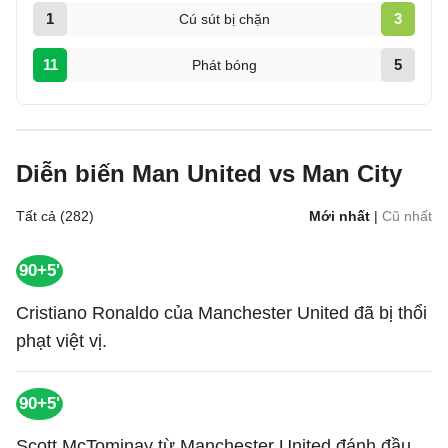
1
3
Cú sút bị chặn
11
5
Phát bóng
Diễn biến Man United vs Man City
Tất cả (282)
Mới nhất
|
Cũ nhất
90+5'
Cristiano Ronaldo của Manchester United đã bị thổi
phạt việt vị.
90+5'
Scott McTominay từ Manchester United đánh đầu