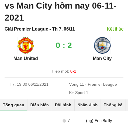
vs Man City hôm nay 06-11-
2021
Giải Premier League - Th 7, 06/11
Kết thúc
0 : 2
Man United
Man City
Hiệp một:
0-2
T7, 19:30 06/11/2021
Vòng 11 - Premier League
K+ Sport 1
Tổng quan
Diễn biến
Đội hình
Nhận định
Thống kê
7
(og) Eric Bailly