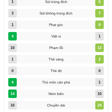
1
5
Sút trúng đích
3
7
Sút không trúng đích
1
9
Phạt góc
4
1
Việt vị
10
12
Phạm lỗi
1
2
Thẻ vàng
0
0
Thẻ đỏ
4
1
Thủ môn cản phá
14
10
Ném biên
10
24
Chuyền dài