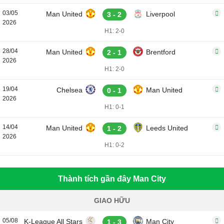
03/05
Man United
Liverpool
3 - 2
2026
H1: 2-0
28/04
Man United
Brentford
2 - 1
2026
H1: 2-0
19/04
Chelsea
Man United
0 - 1
2026
H1: 0-1
14/04
Man United
Leeds United
1 - 2
2026
H1: 0-2
Thành tích gần đây Man City
GIAO HỮU
05/08
K-League All Stars
Man City
1 - 3