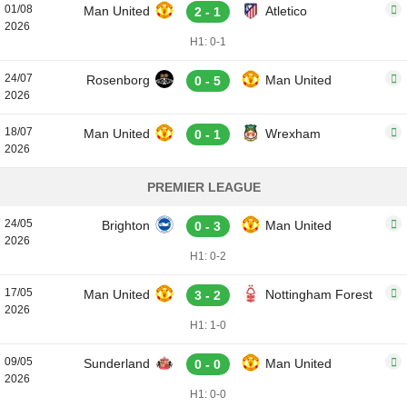
01/08
Man United
Atletico
2 - 1
2026
H1: 0-1
24/07
Rosenborg
Man United
0 - 5
2026
18/07
Man United
Wrexham
0 - 1
2026
PREMIER LEAGUE
24/05
Brighton
Man United
0 - 3
2026
H1: 0-2
17/05
Man United
Nottingham Forest
3 - 2
2026
H1: 1-0
09/05
Sunderland
Man United
0 - 0
2026
H1: 0-0