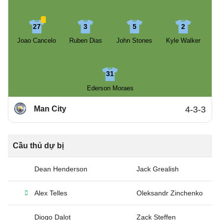
27
3
5
2
Joao Cancelo
Ruben Dias
John Stones
Kyle Walker
31
Ederson Moraes
Man City
4-3-3
Cầu thủ dự bị
Dean Henderson
Jack Grealish
Alex Telles
Oleksandr Zinchenko
Diogo Dalot
Zack Steffen