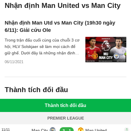
Nhận định Man United vs Man City
Nhận định Man Utd vs Man City (19h30 ngày
6/11): Giải cứu Ole
Trong trận đấu cuối cùng của chuỗi 3 cơ
hội, HLV Solskjaer sẽ làm mọi cách để
giữ ghế. Dưới đây là những nhận định
Man Utd vs Man City vòng 11 Premier
06/11/2021
League.
Thành tích đối đầu
Thành tích đối đầu
PREMIER LEAGUE
11/11
Man City
Man United
3 - 1