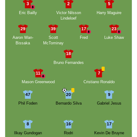
3
2
5
Eric Bailly
Victor Nilsson
Harry Maguire
Lindeloef
29
39
17
23
Aaron Wan-
Scott
Fred
Luke Shaw
Bissaka
McTominay
18
Bruno Fernandes
11
7
Mason Greenwood
Cristiano Ronaldo
47
20
9
Phil Foden
Bernardo Silva
Gabriel Jesus
8
16
17
Ilkay Gundogan
Rodri
Kevin De Bruyne