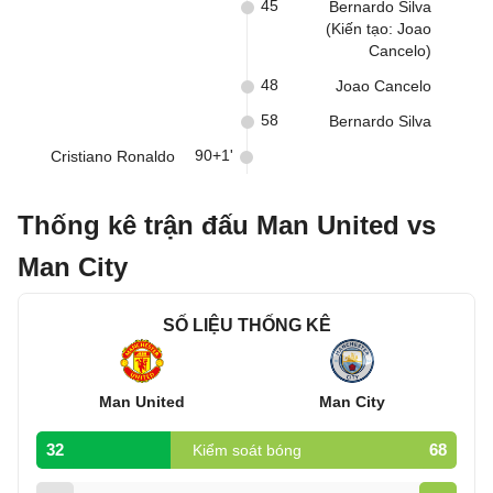
45
Bernardo Silva
(Kiến tạo: Joao
Cancelo)
48
Joao Cancelo
58
Bernardo Silva
90+1'
Cristiano Ronaldo
Thống kê trận đấu Man United vs
Man City
SỐ LIỆU THỐNG KÊ
Man United
Man City
32
68
Kiểm soát bóng