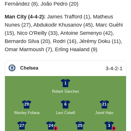
Fernández (8), João Pedro (20)
Man City (4-4-2):
James Trafford (1), Matheus
Nunes (27), Abdukodir Khusanov (45), Marc Guéhi
(15), Nico O'Reilly (33), Antoine Semenyo (42),
Bernardo Silva (20), Rodri (16), Jérémy Doku (11),
Omar Marmoush (7), Erling Haaland (9)
Chelsea
3-4-2-1
1
Robert Sánchez
29
6
21
Wesley Fofana
Levi Colwill
Jorrel Hato
27
24
25
3