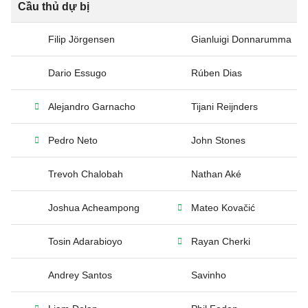
Cầu thủ dự bị
Filip Jörgensen
Gianluigi Donnarumma
Dario Essugo
Rúben Dias
Alejandro Garnacho
Tijani Reijnders
Pedro Neto
John Stones
Trevoh Chalobah
Nathan Aké
Joshua Acheampong
Mateo Kovačić
Tosin Adarabioyo
Rayan Cherki
Andrey Santos
Savinho