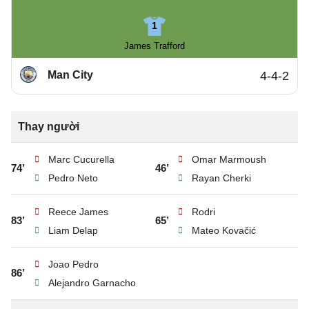
1
James Trafford
Man City
4-4-2
Thay người
Marc Cucurella
Omar Marmoush
74’
46’
Pedro Neto
Rayan Cherki
Reece James
Rodri
83’
65’
Liam Delap
Mateo Kovačić
Joao Pedro
86’
Alejandro Garnacho