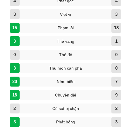
4
4
Phạt góc
3
3
Việt vị
15
13
Phạm lỗi
3
1
Thẻ vàng
0
0
Thẻ đỏ
3
0
Thủ môn cản phá
20
7
Ném biên
18
9
Chuyền dài
2
2
Cú sút bị chặn
5
3
Phát bóng