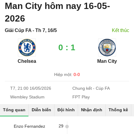
Man City hôm nay 16-05-
2026
Giải Cúp FA - Th 7, 16/5
Kết thúc
0 : 1
Chelsea
Man City
Hiệp một:
0-0
T7, 21:00 16/05/2026
Chung kết - Cúp FA
Wembley Stadium
FPT Play
Tổng quan
Diễn biến
Đội hình
Nhận định
Thống kê
29
Enzo Fernandez