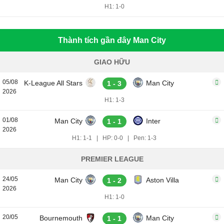
H1: 1-0
Thành tích gần đây Man City
GIAO HỮU
05/08
K-League All Stars
Man City
1 - 3
2026
H1: 1-3
01/08
Man City
Inter
1 - 1
2026
H1: 1-1
|
HP: 0-0
|
Pen: 1-3
PREMIER LEAGUE
24/05
Man City
Aston Villa
1 - 2
2026
H1: 1-0
20/05
Bournemouth
Man City
1 - 1