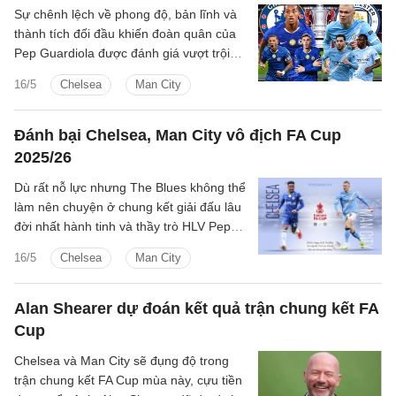
Sự chênh lệch về phong độ, bản lĩnh và
thành tích đối đầu khiến đoàn quân của
Pep Guardiola được đánh giá vượt trội
trước trận chung kết FA Cup.
16/5
Chelsea
Man City
Đánh bại Chelsea, Man City vô địch FA Cup
2025/26
Dù rất nỗ lực nhưng The Blues không thể
làm nên chuyện ở chung kết giải đấu lâu
đời nhất hành tinh và thầy trò HLV Pep
Guardiola đã có danh hiệu thứ 2 trong
16/5
Chelsea
Man City
mùa giải năm nay sau Carabao Cup.
Alan Shearer dự đoán kết quả trận chung kết FA
Cup
Chelsea và Man City sẽ đụng độ trong
trận chung kết FA Cup mùa này, cựu tiền