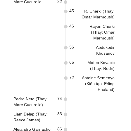
32
Marc Cucurella
45
R. Cherki (Thay:
Omar Marmoush)
46
Rayan Cherki
(Thay: Omar
Marmoush)
56
Abdukodir
Khusanov
65
Mateo Kovacic
(Thay: Rodri)
72
Antoine Semenyo
(Kiến tạo: Erling
Haaland)
74
Pedro Neto (Thay:
Marc Cucurella)
83
Liam Delap (Thay:
Reece James)
86
Alejandro Garnacho