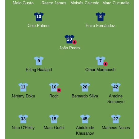
Malo Gusto
Reece James
Moisés Caicedo
Marc Cucurella
10
8
Cole Palmer
Enzo Fernández
20
João Pedro
9
7
Erling Haaland
Omar Marmoush
11
16
20
42
Jérémy Doku
Rodri
Bernardo Silva
Antoine
Semenyo
33
15
45
27
Nico O'Reilly
Marc Guéhi
Abdukodir
Matheus Nunes
Khusanov