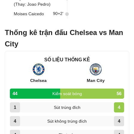
(Thay: Joao Pedro)
90+2'
Moises Caicedo
Thống kê trận đấu Chelsea vs Man
City
SỐ LIỆU THỐNG KÊ
Chelsea
Man City
44
56
Kiểm soát bóng
1
4
Sút trúng đích
4
4
Sút không trúng đích