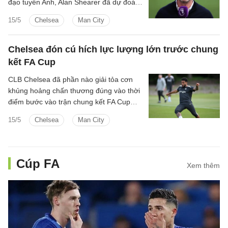
đạo tuyển Anh, Alan Shearer đã dự đoán
kết quả trận đấu này.
15/5
Chelsea
Man City
Chelsea đón cú hích lực lượng lớn trước chung
kết FA Cup
CLB Chelsea đã phần nào giải tỏa cơn
khủng hoảng chấn thương đúng vào thời
điểm bước vào trận chung kết FA Cup
đấu Manchester City.
15/5
Chelsea
Man City
Cúp FA
Xem thêm