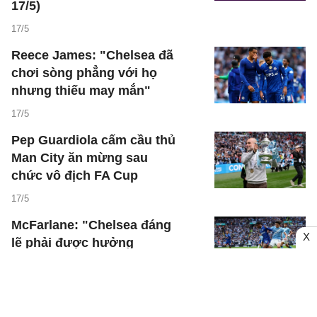
17/5)
17/5
Reece James: "Chelsea đã
chơi sòng phẳng với họ
nhưng thiếu may mắn"
17/5
Pep Guardiola cấm cầu thủ
Man City ăn mừng sau
chức vô địch FA Cup
17/5
McFarlane: "Chelsea đáng
X
lẽ phải được hưởng
penalty"
17/5