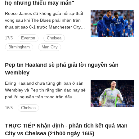
họ nhưng thiếu may mắn"
Reece James đã không giấu nổi sự thất
vọng sau khi The Blues phải nhận trận
thua sít sao 0-1 trước Manchester City
trong trận chung kết FA Cup. Thủ quân
17/5
Everton
Chelsea
của Chelsea nhấn mạnh rằng những
Birmingham
Man City
ranh giới mong manh chính là yếu tố
quyết định người chiến thắng tại
Wembley.
Pep tin Haaland sẽ phá giải lời nguyền sân
Wembley
Erling Haaland chưa từng ghi bàn ở sân
Wembley và Pep tin rằng tiền đạo này sẽ
phá lời nguyền trên trong trận đấu
Chelsea.
16/5
Chelsea
TRỰC TIẾP Nhận định - phân tích kết quả Man
City vs Chelsea (21h00 ngày 16/5)