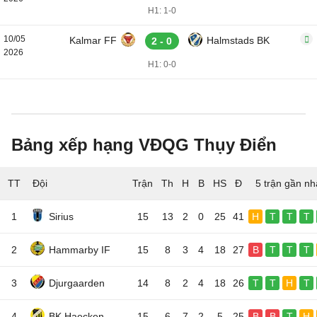
H1: 1-0
10/05
Kalmar FF
Halmstads BK
2 - 0
2026
H1: 0-0
Bảng xếp hạng VĐQG Thụy Điển
TT
Đội
5 trận gần nh
1
Sirius
15
13
2
0
25
41
H
T
T
T
2
Hammarby IF
15
8
3
4
18
27
B
T
T
T
3
Djurgaarden
14
8
2
4
18
26
T
T
H
T
4
BK Haecken
15
6
7
2
5
25
B
B
T
H