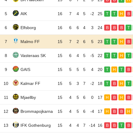
5
AIK
16
7
4
5
-2
25
T
T
H
B
6
Elfsborg
16
6
6
4
3
24
B
B
B
T
7
Malmo FF
15
7
2
6
5
23
T
T
H
B
8
Vasteraas SK
15
6
4
5
-5
22
T
T
H
T
9
GAIS
15
5
5
5
4
20
T
H
T
B
10
Kalmar FF
15
5
3
7
-2
18
T
B
H
T
11
Mjaellby
15
4
5
6
0
17
H
B
H
B
12
Brommapojkarna
15
4
5
6
-4
17
H
B
B
H
13
IFK Gothenburg
15
4
4
7
-14
16
B
B
T
B