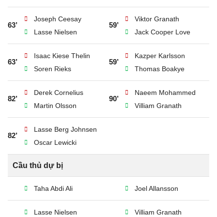
Joseph Ceesay
Viktor Granath
63’
59’
Lasse Nielsen
Jack Cooper Love
Isaac Kiese Thelin
Kazper Karlsson
63’
59’
Soren Rieks
Thomas Boakye
Derek Cornelius
Naeem Mohammed
82’
90’
Martin Olsson
Villiam Granath
Lasse Berg Johnsen
82’
Oscar Lewicki
Cầu thủ dự bị
Taha Abdi Ali
Joel Allansson
Lasse Nielsen
Villiam Granath