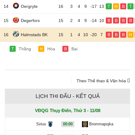
14
Oergryte
16
3
4
9
-17
13
T
H
B
T
15
Degerfors
15
2
4
9
-14
10
B
B
B
B
16
Halmstads BK
15
1
4
10
-20
7
B
B
B
H
T
Thắng
H
Hòa
B
Bại
Theo Thể thao & Văn hóa
LỊCH THI ĐẤU - KẾT QUẢ
VĐQG Thụy Điển, Thứ 3 - 11/08
Sirius
00:00
Brommapojka