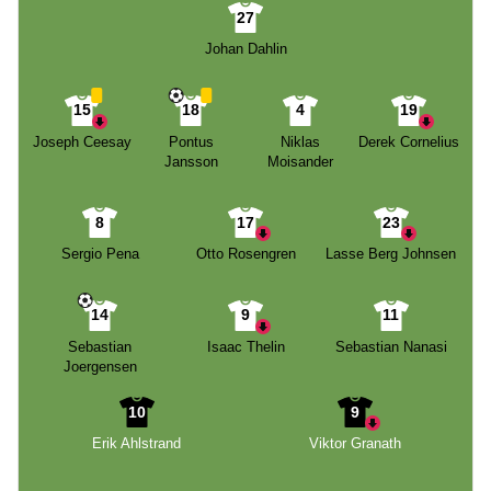
27
Johan Dahlin
15
18
4
19
Joseph Ceesay
Pontus
Niklas
Derek Cornelius
Jansson
Moisander
8
17
23
Sergio Pena
Otto Rosengren
Lasse Berg Johnsen
14
9
11
Sebastian
Isaac Thelin
Sebastian Nanasi
Joergensen
10
9
Erik Ahlstrand
Viktor Granath