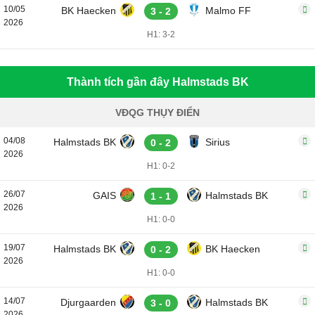
10/05
BK Haecken
Malmo FF
3 - 2
2026
H1: 3-2
Thành tích gần đây Halmstads BK
VĐQG THỤY ĐIỂN
04/08
Halmstads BK
Sirius
0 - 2
2026
H1: 0-2
26/07
GAIS
Halmstads BK
1 - 1
2026
H1: 0-0
19/07
Halmstads BK
BK Haecken
0 - 2
2026
H1: 0-0
14/07
Djurgaarden
Halmstads BK
3 - 0
2026