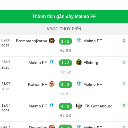
Thành tích gần đây Malmo FF
VĐQG THỤY ĐIỂN
02/08
Brommapojkarna
Malmo FF
1 - 2
2026
H1: 0-0
26/07
Malmo FF
Elfsborg
1 - 2
2026
H1: 1-2
21/07
Kalmar FF
Malmo FF
2 - 2
2026
H1: 2-1
12/07
Malmo FF
IFK Gothenburg
4 - 0
2026
H1: 3-0
04/07
Degerfors
Malmo FF