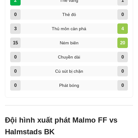
2
1
Thẻ vàng
0
0
Thẻ đỏ
3
4
Thủ môn cản phá
15
20
Ném biên
0
0
Chuyền dài
0
0
Cú sút bị chặn
0
0
Phát bóng
Đội hình xuất phát Malmo FF vs
Halmstads BK