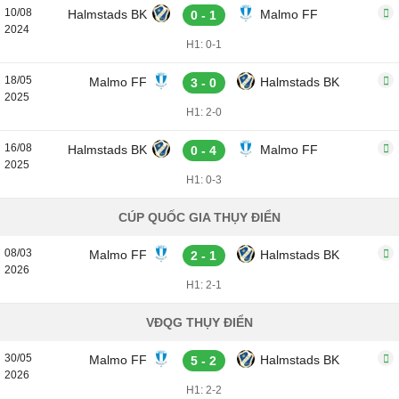
10/08
Halmstads BK
Malmo FF
0 - 1
2024
H1: 0-1
18/05
Malmo FF
Halmstads BK
3 - 0
2025
H1: 2-0
16/08
Halmstads BK
Malmo FF
0 - 4
2025
H1: 0-3
CÚP QUỐC GIA THỤY ĐIỂN
08/03
Malmo FF
Halmstads BK
2 - 1
2026
H1: 2-1
VĐQG THỤY ĐIỂN
30/05
Malmo FF
Halmstads BK
5 - 2
2026
H1: 2-2