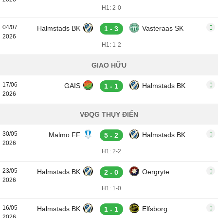
H1: 2-0
04/07
Halmstads BK
Vasteraas SK
1 - 3
2026
H1: 1-2
GIAO HỮU
17/06
GAIS
Halmstads BK
1 - 1
2026
VĐQG THỤY ĐIỂN
30/05
Malmo FF
Halmstads BK
5 - 2
2026
H1: 2-2
23/05
Halmstads BK
Oergryte
2 - 0
2026
H1: 1-0
16/05
Halmstads BK
Elfsborg
1 - 1
2026