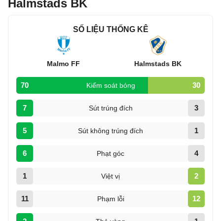
Halmstads BK
SỐ LIỆU THỐNG KÊ
Malmo FF
Halmstads BK
70
30
Kiểm soát bóng
7
3
Sút trúng đích
5
1
Sút không trúng đích
6
4
Phạt góc
1
2
Việt vị
11
12
Phạm lỗi