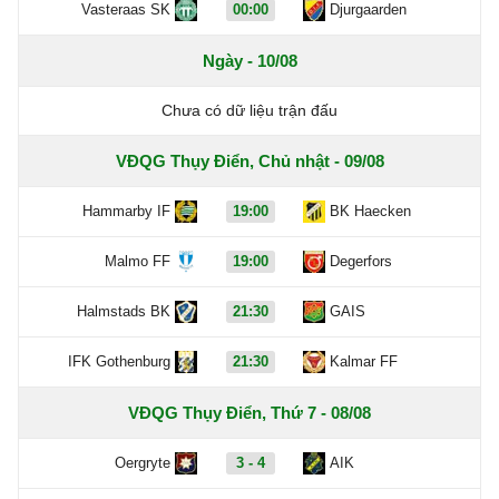
Vasteraas SK
00:00
Djurgaarden
Ngày - 10/08
Chưa có dữ liệu trận đấu
VĐQG Thụy Điển, Chủ nhật - 09/08
Hammarby IF
19:00
BK Haecken
Malmo FF
19:00
Degerfors
Halmstads BK
21:30
GAIS
IFK Gothenburg
21:30
Kalmar FF
VĐQG Thụy Điển, Thứ 7 - 08/08
Oergryte
3 - 4
AIK