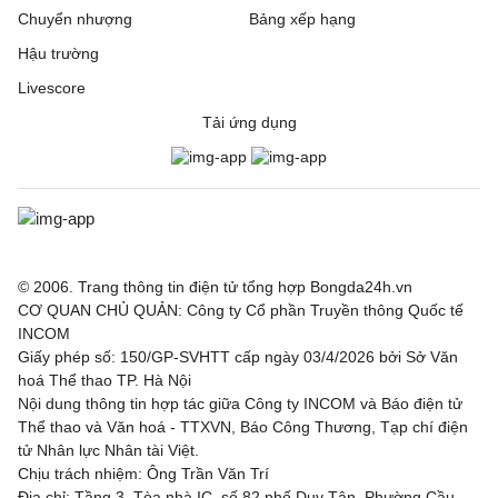
Chuyển nhượng
Bảng xếp hạng
Hậu trường
Livescore
Tải ứng dụng
© 2006. Trang thông tin điện tử tổng hợp Bongda24h.vn
CƠ QUAN CHỦ QUẢN: Công ty Cổ phần Truyền thông Quốc tế
INCOM
Giấy phép số: 150/GP-SVHTT cấp ngày 03/4/2026 bởi Sở Văn
hoá Thể thao TP. Hà Nội
Nội dung thông tin hợp tác giữa Công ty INCOM và Báo điện tử
Thể thao và Văn hoá - TTXVN, Báo Công Thương, Tạp chí điện
tử Nhân lực Nhân tài Việt.
Chịu trách nhiệm: Ông Trần Văn Trí
Địa chỉ: Tầng 3, Tòa nhà IC, số 82 phố Duy Tân, Phường Cầu