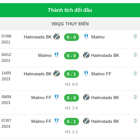
Thành tích đối đầu
VĐQG THỤY ĐIỂN
07/08
Halmstads BK
Malmo
0 - 0
2021
04/12
Malmo
Halmstads BK
0 - 0
2021
14/05
Halmstads BK
Malmo FF
0 - 1
2023
H1: 0-0
08/08
Malmo FF
Halmstads BK
3 - 0
2023
H1: 1-0
07/07
Malmo FF
Halmstads BK
5 - 1
2024
H1: 2-1