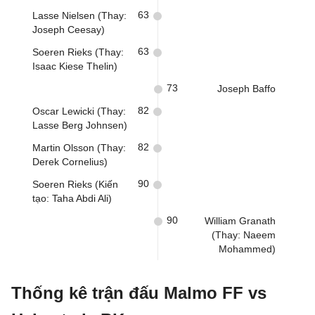
63
Lasse Nielsen (Thay:
Joseph Ceesay)
63
Soeren Rieks (Thay:
Isaac Kiese Thelin)
73
Joseph Baffo
82
Oscar Lewicki (Thay:
Lasse Berg Johnsen)
82
Martin Olsson (Thay:
Derek Cornelius)
90
Soeren Rieks (Kiến
tạo: Taha Abdi Ali)
90
William Granath
(Thay: Naeem
Mohammed)
Thống kê trận đấu Malmo FF vs