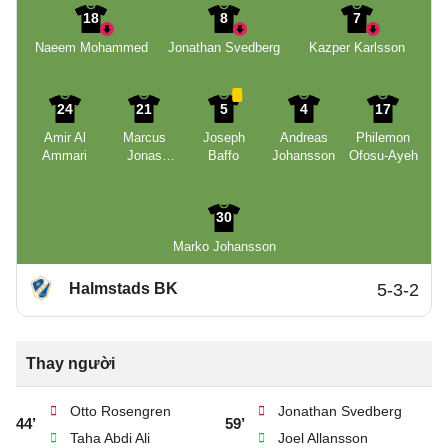
18
8
7
Naeem Mohammed
Jonathan Svedberg
Kazper Karlsson
24
21
5
4
17
Amir Al
Marcus
Joseph
Andreas
Philemon
Ammari
Jonas
Baffo
Johansson
Ofosu-Ayeh
Munuhe
Olsson
30
Marko Johansson
Halmstads BK
5-3-2
Thay người
Otto Rosengren
Jonathan Svedberg
44’
59’
Taha Abdi Ali
Joel Allansson