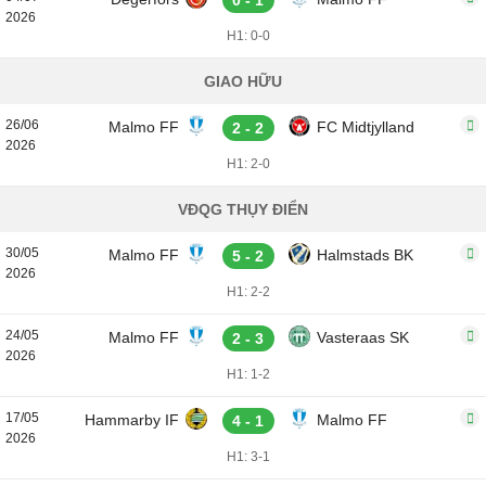
0 - 1
2026
H1: 0-0
GIAO HỮU
26/06
Malmo FF
FC Midtjylland
2 - 2
2026
H1: 2-0
VĐQG THỤY ĐIỂN
30/05
Malmo FF
Halmstads BK
5 - 2
2026
H1: 2-2
24/05
Malmo FF
Vasteraas SK
2 - 3
2026
H1: 1-2
17/05
Hammarby IF
Malmo FF
4 - 1
2026
H1: 3-1