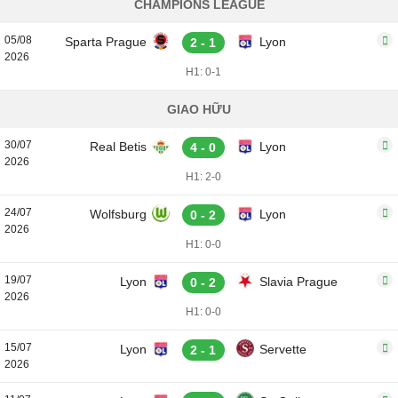
CHAMPIONS LEAGUE
05/08
Sparta Prague
Lyon
2 - 1
2026
H1: 0-1
GIAO HỮU
30/07
Real Betis
Lyon
4 - 0
2026
H1: 2-0
24/07
Wolfsburg
Lyon
0 - 2
2026
H1: 0-0
19/07
Lyon
Slavia Prague
0 - 2
2026
H1: 0-0
15/07
Lyon
Servette
2 - 1
2026