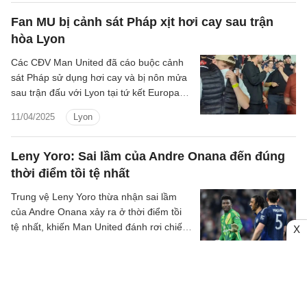
Fan MU bị cảnh sát Pháp xịt hơi cay sau trận
hòa Lyon
Các CĐV Man United đã cáo buộc cảnh
sát Pháp sử dụng hơi cay và bị nôn mửa
sau trận đấu với Lyon tại tứ kết Europa
League.
11/04/2025
Lyon
Leny Yoro: Sai lầm của Andre Onana đến đúng
thời điểm tồi tệ nhất
Trung vệ Leny Yoro thừa nhận sai lầm
của Andre Onana xảy ra ở thời điểm tồi
tệ nhất, khiến Man United đánh rơi chiến
X
thắng trước Lyon.
11/04/2025
Lyon