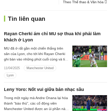
Theo Thể thao & Văn hóa
Tin liên quan
Rayan Cherki ám chỉ MU sợ thua khi phải làm
khách ở Lyon
MU đã ở rất gần một chiến thắng trên
sân của Lyon, cho tới khi Rayan Cherki
ghi bàn vào những phút cuối cùng và tiền
vệ người Pháp khẳng định Lyon không hề
11/04/2025
Manchester United
sợ MU.
Lyon
Leny Yoro: Nốt vui giữa bản nhạc sầu
Trong một ngày mà Andre Onana lại hóa
thành “báo thủ”, các cổ động viên
Manchester United được an ủi phần nào