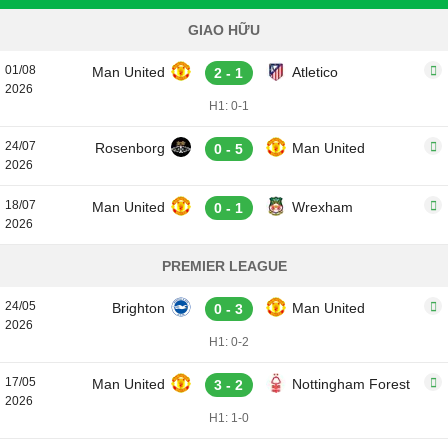
GIAO HỮU
01/08
Man United
Atletico
2 - 1
2026
H1: 0-1
24/07
Rosenborg
Man United
0 - 5
2026
18/07
Man United
Wrexham
0 - 1
2026
PREMIER LEAGUE
24/05
Brighton
Man United
0 - 3
2026
H1: 0-2
17/05
Man United
Nottingham Forest
3 - 2
2026
H1: 1-0