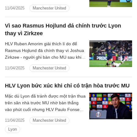
với màn trình diễn của Leny Yoro - một
11/04/2025
Manchester United
trong số ít điểm sáng trước Olympique
Lyon tại tứ kết lượt đi Europa League
2024/25.
Vì sao Rasmus Hojlund đá chính trước Lyon
thay vì Zirkzee
HLV Ruben Amorim giải thích lí do để
Rasmus Hojlund đá chính thay vì Joshua
Zirkzee - người ghi bàn cho MU sau khi
vào sân thay người.
11/04/2025
Manchester United
HLV Lyon bức xúc khi chỉ có trận hòa trước MU
Mặc dù Lyon đã tránh được một trận thua
trên sân nhà trước MU nhờ bàn thắng
vào phút cuối nhưng HLV Paulo Fonseca
vẫn chưa hài lòng với kết quả này.
11/04/2025
Manchester United
Lyon