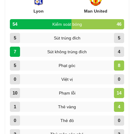
Lyon
Man United
54
46
Kiểm soát bóng
5
5
Sút trúng đích
7
4
Sút không trúng đích
5
8
Phạt góc
0
0
Việt vị
10
14
Phạm lỗi
1
4
Thẻ vàng
0
0
Thẻ đỏ