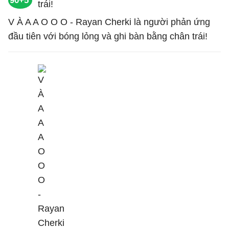
90+5'
V À A A O O O - Rayan Cherki là người phản ứng
đầu tiên với bóng lỏng và ghi bàn bằng chân trái!