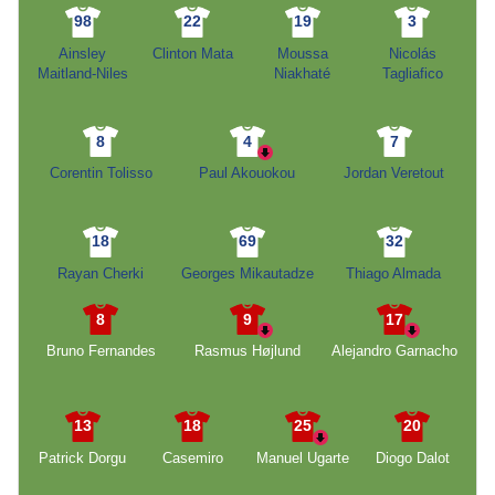
98
22
19
3
Ainsley
Clinton Mata
Moussa
Nicolás
Maitland-Niles
Niakhaté
Tagliafico
8
4
7
Corentin Tolisso
Paul Akouokou
Jordan Veretout
18
69
32
Rayan Cherki
Georges Mikautadze
Thiago Almada
8
9
17
Bruno Fernandes
Rasmus Højlund
Alejandro Garnacho
13
18
25
20
Patrick Dorgu
Casemiro
Manuel Ugarte
Diogo Dalot