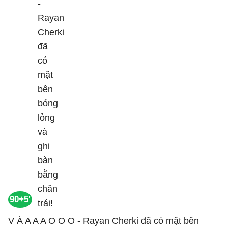
90+5'
V À A A A O O O - Rayan Cherki đã có mặt bên