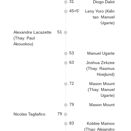
31
Diogo Dalot
45+5'
Leny Yoro (Kiến
tạo: Manuel
Ugarte)
51
Alexandre Lacazette
(Thay: Paul
Akouokou)
53
Manuel Ugarte
63
Joshua Zirkzee
(Thay: Rasmus
Hoejlund)
72
Mason Mount
(Thay: Manuel
Ugarte)
79
Mason Mount
79
Nicolas Tagliafico
83
Kobbie Mainoo
(Thay: Alejandro