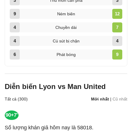
3
3
Thủ môn cản phá
9
12
Ném biên
4
7
Chuyền dài
4
4
Cú sút bị chặn
6
9
Phát bóng
Diễn biến Lyon vs Man United
Tất cả (300)
Mới nhất
|
Cũ nhất
90+7'
Số lượng khán giả hôm nay là 58018.