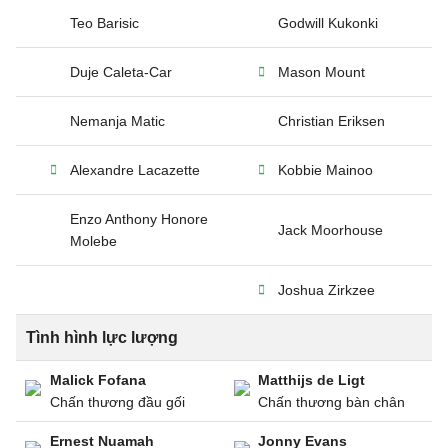
Teo Barisic
Godwill Kukonki
Duje Caleta-Car
Mason Mount
Nemanja Matic
Christian Eriksen
Alexandre Lacazette
Kobbie Mainoo
Enzo Anthony Honore
Jack Moorhouse
Molebe
Joshua Zirkzee
Tình hình lực lượng
Malick Fofana
Matthijs de Ligt
Chấn thương đầu gối
Chấn thương bàn chân
Ernest Nuamah
Jonny Evans