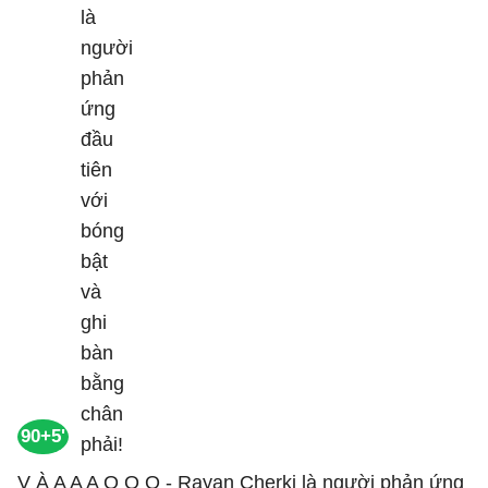
90+5'
V À A A A O O O - Rayan Cherki là người phản ứng