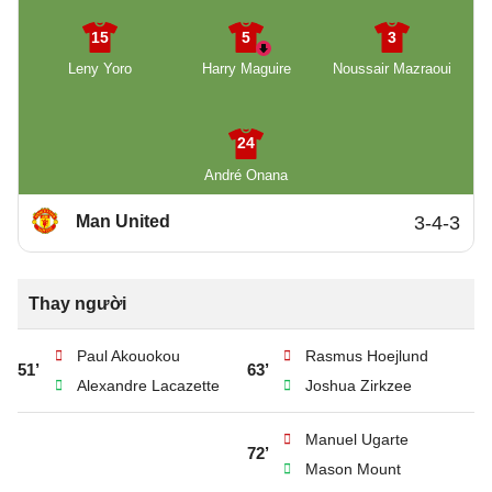
15
5
3
Leny Yoro
Harry Maguire
Noussair Mazraoui
24
André Onana
Man United
3-4-3
Thay người
Paul Akouokou
Rasmus Hoejlund
51’
63’
Alexandre Lacazette
Joshua Zirkzee
Manuel Ugarte
72’
Mason Mount