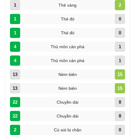
1
2
Thẻ vàng
1
0
Thẻ đỏ
1
0
Thẻ đỏ
4
1
Thủ môn cản phá
4
1
Thủ môn cản phá
13
15
Ném biên
13
15
Ném biên
22
8
Chuyền dài
22
8
Chuyền dài
2
0
Cú sút bị chặn