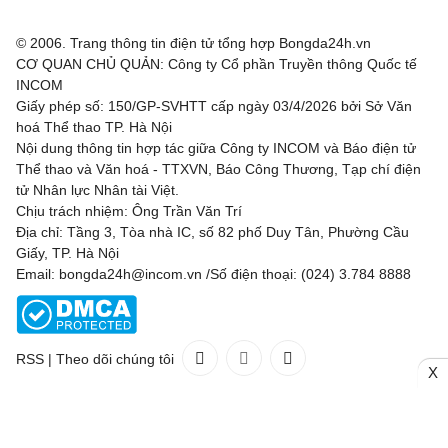
© 2006. Trang thông tin điện tử tổng hợp Bongda24h.vn
CƠ QUAN CHỦ QUẢN: Công ty Cổ phần Truyền thông Quốc tế
INCOM
Giấy phép số: 150/GP-SVHTT cấp ngày 03/4/2026 bởi Sở Văn
hoá Thể thao TP. Hà Nội
Nội dung thông tin hợp tác giữa Công ty INCOM và Báo điện tử
Thể thao và Văn hoá - TTXVN, Báo Công Thương, Tạp chí điện
tử Nhân lực Nhân tài Việt.
Chịu trách nhiệm: Ông Trần Văn Trí
Địa chỉ: Tầng 3, Tòa nhà IC, số 82 phố Duy Tân, Phường Cầu
Giấy, TP. Hà Nội
Email: bongda24h@incom.vn /Số điện thoại: (024) 3.784 8888
RSS
|
Theo dõi chúng tôi
X
Liên hệ
Quảng cáo
(024) 3.784 8888
Toàn bộ bản quyền thuộc
Bongda24h.vn