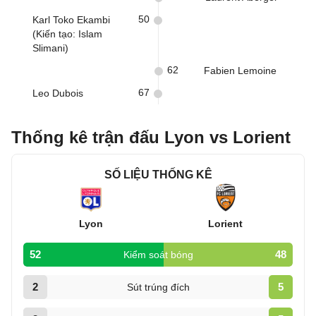
50
Karl Toko Ekambi
(Kiến tạo: Islam
Slimani)
62
Fabien Lemoine
67
Leo Dubois
Thống kê trận đấu Lyon vs Lorient
SỐ LIỆU THỐNG KÊ
Lyon
Lorient
52
48
Kiểm soát bóng
2
5
Sút trúng đích