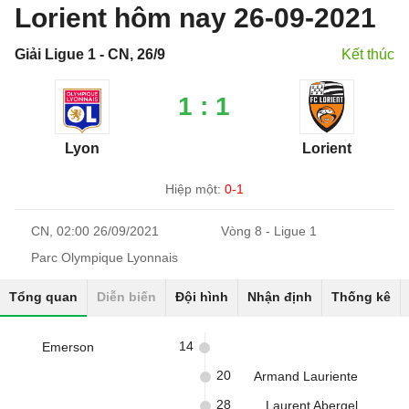
Lorient hôm nay 26-09-2021
Giải Ligue 1 - CN, 26/9
Kết thúc
1 : 1
Lyon
Lorient
Hiệp một:
0-1
CN, 02:00 26/09/2021
Vòng 8 - Ligue 1
Parc Olympique Lyonnais
Tổng quan
Diễn biến
Đội hình
Nhận định
Thống kê
14
Emerson
20
Armand Lauriente
28
Laurent Abergel