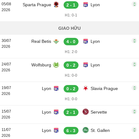
05/08
Sparta Prague
Lyon
2 - 1
2026
H1: 0-1
GIAO HỮU
30/07
Real Betis
Lyon
4 - 0
2026
H1: 2-0
24/07
Wolfsburg
Lyon
0 - 2
2026
H1: 0-0
19/07
Lyon
Slavia Prague
0 - 2
2026
H1: 0-0
15/07
Lyon
Servette
2 - 1
2026
11/07
Lyon
St. Gallen
6 - 3
2026