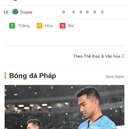
18
Troyes
0
0
0
0
0
0
T
Thắng
H
Hòa
B
Bại
Theo Thể thao & Văn hóa
Bóng đá Pháp
Xem thêm