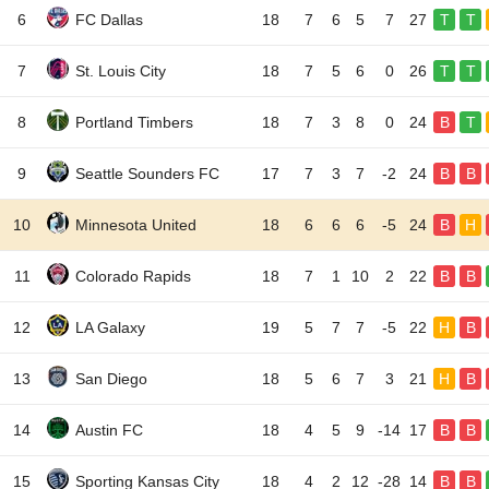
6
FC Dallas
18
7
6
5
7
27
T
T
7
St. Louis City
18
7
5
6
0
26
T
T
8
Portland Timbers
18
7
3
8
0
24
B
T
9
Seattle Sounders FC
17
7
3
7
-2
24
B
B
10
Minnesota United
18
6
6
6
-5
24
B
H
11
Colorado Rapids
18
7
1
10
2
22
B
B
12
LA Galaxy
19
5
7
7
-5
22
H
B
13
San Diego
18
5
6
7
3
21
H
B
14
Austin FC
18
4
5
9
-14
17
B
B
15
Sporting Kansas City
18
4
2
12
-28
14
B
B