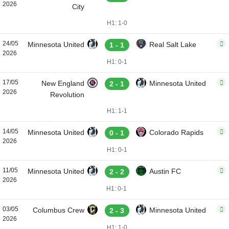
2026
City
H1: 1-0
24/05
Minnesota United
Real Salt Lake
1 - 1
2026
H1: 0-1
17/05
New England
Minnesota United
2 - 1
2026
Revolution
H1: 1-1
14/05
Minnesota United
Colorado Rapids
0 - 1
2026
H1: 0-1
11/05
Minnesota United
Austin FC
2 - 2
2026
H1: 0-1
03/05
Columbus Crew
Minnesota United
2 - 3
2026
H1: 1-0