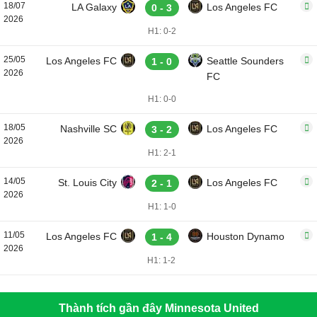
18/07
LA Galaxy
Los Angeles FC
0 - 3
2026
H1: 0-2
25/05
Los Angeles FC
Seattle Sounders
1 - 0
2026
FC
H1: 0-0
18/05
Nashville SC
Los Angeles FC
3 - 2
2026
H1: 2-1
14/05
St. Louis City
Los Angeles FC
2 - 1
2026
H1: 1-0
11/05
Los Angeles FC
Houston Dynamo
1 - 4
2026
H1: 1-2
Thành tích gần đây Minnesota United