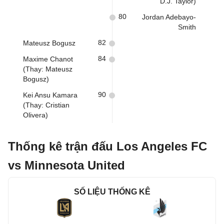
D.J. Taylor)
80
Jordan Adebayo-
Smith
82
Mateusz Bogusz
84
Maxime Chanot
(Thay: Mateusz
Bogusz)
90
Kei Ansu Kamara
(Thay: Cristian
Olivera)
Thống kê trận đấu Los Angeles FC
vs Minnesota United
SỐ LIỆU THỐNG KÊ