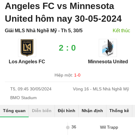
Angeles FC vs Minnesota
United hôm nay 30-05-2024
Giải MLS Nhà Nghề Mỹ - Th 5, 30/5
Kết thúc
2 : 0
Los Angeles FC
Minnesota United
Hiệp một:
1-0
T5, 09:45 30/05/2024
Vòng 16 - MLS Nhà Nghề Mỹ
BMO Stadium
Tổng quan
Diễn biến
Đội hình
Nhận định
Thống kê
36
Wil Trapp