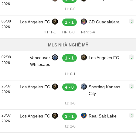
2026
H1: 0-0
06/08
Los Angeles FC
CD Guadalajara
1 - 1
2026
H1: 1-1
|
HP: 0-0
|
Pen: 5-4
MLS NHÀ NGHỀ MỸ
02/08
Vancouver
Los Angeles FC
1 - 1
2026
Whitecaps
H1: 0-1
26/07
Los Angeles FC
Sporting Kansas
4 - 0
2026
City
H1: 3-0
23/07
Los Angeles FC
Real Salt Lake
3 - 1
2026
H1: 2-0