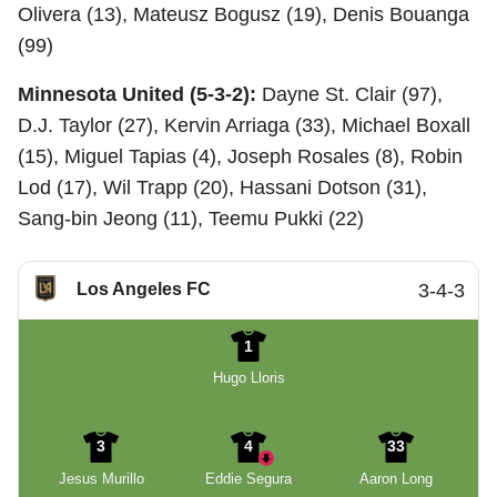
Olivera (13), Mateusz Bogusz (19), Denis Bouanga
(99)
Minnesota United (5-3-2):
Dayne St. Clair (97),
D.J. Taylor (27), Kervin Arriaga (33), Michael Boxall
(15), Miguel Tapias (4), Joseph Rosales (8), Robin
Lod (17), Wil Trapp (20), Hassani Dotson (31),
Sang-bin Jeong (11), Teemu Pukki (22)
Los Angeles FC
3-4-3
1
Hugo Lloris
3
4
33
Jesus Murillo
Eddie Segura
Aaron Long