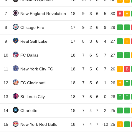
7
New England Revolution
18
9
3
6
5
30
B
H
8
Chicago Fire
17
9
2
6
9
29
T
T
9
Real Salt Lake
17
8
3
6
4
27
T
H
10
FC Dallas
18
7
6
5
7
27
T
T
11
New York City FC
18
7
5
6
7
26
H
B
12
FC Cincinnati
18
7
5
6
1
26
H
T
13
St. Louis City
18
7
5
6
0
26
T
T
14
Charlotte
18
7
4
7
2
25
T
T
15
New York Red Bulls
18
7
4
7
-10
25
H
T