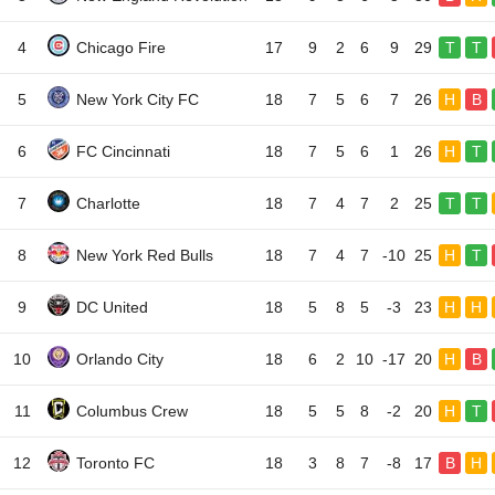
4
Chicago Fire
17
9
2
6
9
29
T
T
5
New York City FC
18
7
5
6
7
26
H
B
6
FC Cincinnati
18
7
5
6
1
26
H
T
7
Charlotte
18
7
4
7
2
25
T
T
8
New York Red Bulls
18
7
4
7
-10
25
H
T
9
DC United
18
5
8
5
-3
23
H
H
10
Orlando City
18
6
2
10
-17
20
H
B
11
Columbus Crew
18
5
5
8
-2
20
H
T
12
Toronto FC
18
3
8
7
-8
17
B
H