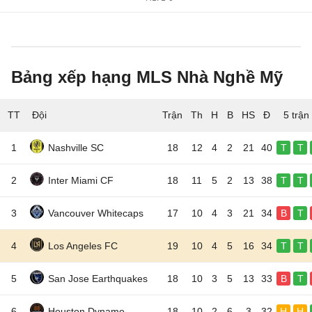
Bảng xếp hạng MLS Nhà Nghề Mỹ
TT
Đội
5 trận
1
Nashville SC
18
12
4
2
21
40
T
T
2
Inter Miami CF
18
11
5
2
13
38
T
T
3
Vancouver Whitecaps
17
10
4
3
21
34
B
T
4
Los Angeles FC
19
10
4
5
16
34
T
T
5
San Jose Earthquakes
18
10
3
5
13
33
B
T
6
Houston Dynamo
18
10
2
6
3
32
H
H