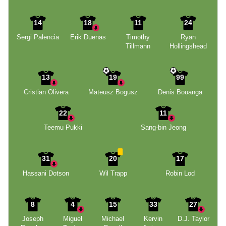
14
18
11
24
Sergi Palencia
Erik Duenas
Timothy
Ryan
Tillmann
Hollingshead
13
19
99
Cristian Olivera
Mateusz Bogusz
Denis Bouanga
22
11
Teemu Pukki
Sang-bin Jeong
31
20
17
Hassani Dotson
Wil Trapp
Robin Lod
8
4
15
33
27
Joseph
Miguel
Michael
Kervin
D.J. Taylor