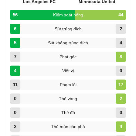
Los Angeles FC
Minnesota United
56
44
Kiểm soát bóng
6
2
Sút trúng đích
5
4
Sút không trúng đích
7
8
Phạt góc
4
0
Việt vị
11
17
Phạm lỗi
0
2
Thẻ vàng
0
0
Thẻ đỏ
2
4
Thủ môn cản phá