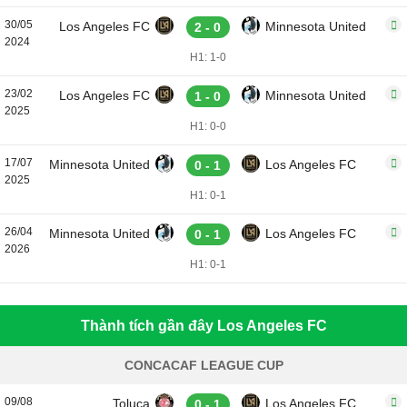
30/05
Los Angeles FC
Minnesota United
2 - 0
2024
H1: 1-0
23/02
Los Angeles FC
Minnesota United
1 - 0
2025
H1: 0-0
17/07
Minnesota United
Los Angeles FC
0 - 1
2025
H1: 0-1
26/04
Minnesota United
Los Angeles FC
0 - 1
2026
H1: 0-1
Thành tích gần đây Los Angeles FC
CONCACAF LEAGUE CUP
09/08
Toluca
Los Angeles FC
0 - 1