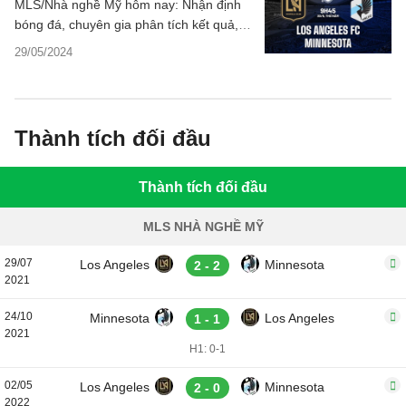
MLS/Nhà nghề Mỹ hôm nay: Nhận định
bóng đá, chuyên gia phân tích kết quả,
dự đoán tỷ số, thống kê chi tiết.
29/05/2024
Thành tích đối đầu
Thành tích đối đầu
MLS NHÀ NGHỀ MỸ
29/07
Los Angeles
Minnesota
2 - 2
2021
24/10
Minnesota
Los Angeles
1 - 1
2021
H1: 0-1
02/05
Los Angeles
Minnesota
2 - 0
2022