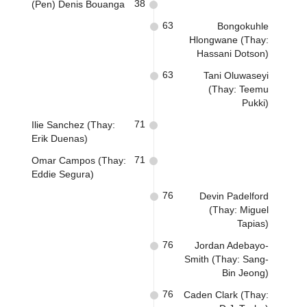
38
(Pen) Denis Bouanga
63
Bongokuhle
Hlongwane (Thay:
Hassani Dotson)
63
Tani Oluwaseyi
(Thay: Teemu
Pukki)
71
Ilie Sanchez (Thay:
Erik Duenas)
71
Omar Campos (Thay:
Eddie Segura)
76
Devin Padelford
(Thay: Miguel
Tapias)
76
Jordan Adebayo-
Smith (Thay: Sang-
Bin Jeong)
76
Caden Clark (Thay: