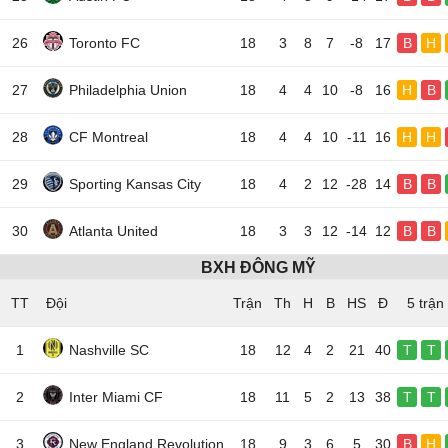
26
Toronto FC
18
3
8
7
-8
17
B
H
27
Philadelphia Union
18
4
4
10
-8
16
H
B
28
CF Montreal
18
4
4
10
-11
16
H
H
29
Sporting Kansas City
18
4
2
12
-28
14
B
B
30
Atlanta United
18
3
3
12
-14
12
B
B
BXH ĐÔNG MỸ
TT
Đội
5 trận
1
Nashville SC
18
12
4
2
21
40
T
T
2
Inter Miami CF
18
11
5
2
13
38
T
T
3
New England Revolution
18
9
3
6
5
30
B
H