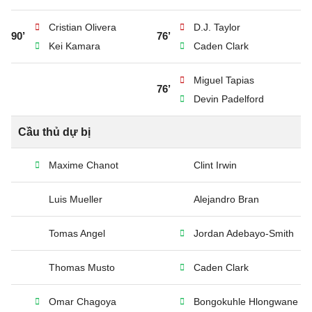
Cristian Olivera
D.J. Taylor
90’
76’
Kei Kamara
Caden Clark
Miguel Tapias
76’
Devin Padelford
Cầu thủ dự bị
Maxime Chanot
Clint Irwin
Luis Mueller
Alejandro Bran
Tomas Angel
Jordan Adebayo-Smith
Thomas Musto
Caden Clark
Omar Chagoya
Bongokuhle Hlongwane