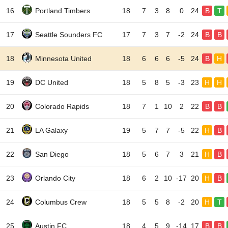
16
Portland Timbers
18
7
3
8
0
24
B
T
17
Seattle Sounders FC
17
7
3
7
-2
24
B
B
18
Minnesota United
18
6
6
6
-5
24
B
H
19
DC United
18
5
8
5
-3
23
H
H
20
Colorado Rapids
18
7
1
10
2
22
B
B
21
LA Galaxy
19
5
7
7
-5
22
H
B
22
San Diego
18
5
6
7
3
21
H
B
23
Orlando City
18
6
2
10
-17
20
H
B
24
Columbus Crew
18
5
5
8
-2
20
H
T
25
Austin FC
18
4
5
9
-14
17
B
B