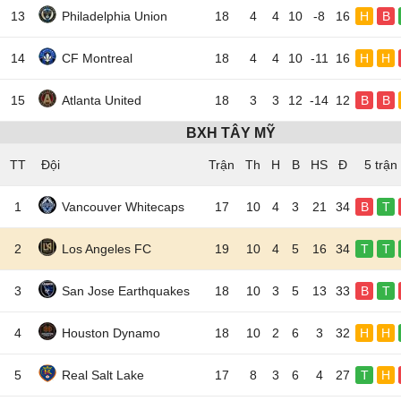
13
Philadelphia Union
18
4
4
10
-8
16
H
B
14
CF Montreal
18
4
4
10
-11
16
H
H
15
Atlanta United
18
3
3
12
-14
12
B
B
BXH TÂY MỸ
TT
Đội
5 trận
1
Vancouver Whitecaps
17
10
4
3
21
34
B
T
2
Los Angeles FC
19
10
4
5
16
34
T
T
3
San Jose Earthquakes
18
10
3
5
13
33
B
T
4
Houston Dynamo
18
10
2
6
3
32
H
H
5
Real Salt Lake
17
8
3
6
4
27
T
H