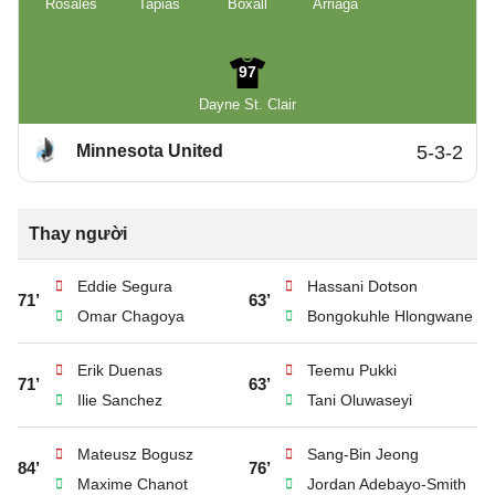
Rosales
Tapias
Boxall
Arriaga
97
Dayne St. Clair
Minnesota United
5-3-2
Thay người
Eddie Segura
Hassani Dotson
71’
63’
Omar Chagoya
Bongokuhle Hlongwane
Erik Duenas
Teemu Pukki
71’
63’
Ilie Sanchez
Tani Oluwaseyi
Mateusz Bogusz
Sang-Bin Jeong
84’
76’
Maxime Chanot
Jordan Adebayo-Smith