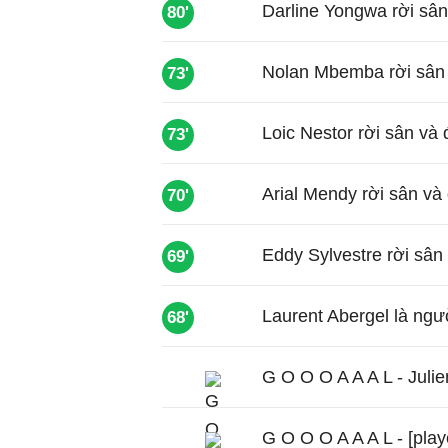
Darline Yongwa rời sân
80'
Nolan Mbemba rời sân 
73'
Loic Nestor rời sân và
73'
Arial Mendy rời sân và
70'
Eddy Sylvestre rời sân
69'
Laurent Abergel là ngư
68'
G O O O A A A L - Juli
G O O O A A A L - [play