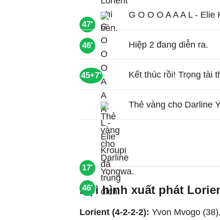
G O O O A A A L - Elie 
47'
Hiệp 2 đang diễn ra.
46'
Kết thúc rồi! Trọng tài 
45+7'
Thẻ vàng cho Darline 
17'
Đội hình xuất phát Lorie
46'
Lorient (4-2-2-2):
Yvon Mvogo (38),