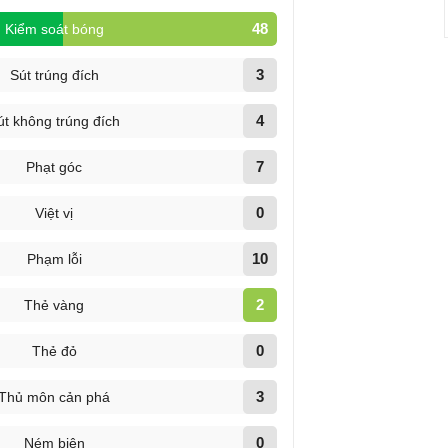
48
Kiểm soát bóng
3
Sút trúng đích
4
út không trúng đích
7
Phạt góc
0
Việt vị
10
Phạm lỗi
2
Thẻ vàng
0
Thẻ đỏ
3
Thủ môn cản phá
0
Ném biên