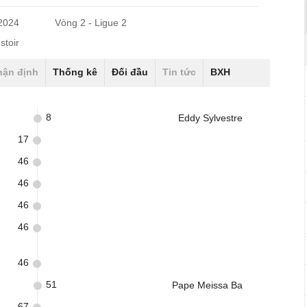
/2024
Vòng 2 - Ligue 2
stoir
hận định
Thống kê
Đối đầu
Tin tức
BXH
8
Eddy Sylvestre
17
46
46
46
46
46
51
Pape Meissa Ba
67