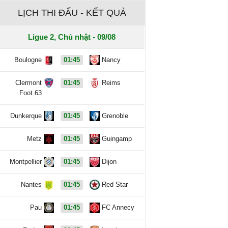
LỊCH THI ĐẤU - KẾT QUẢ
Ligue 2, Chủ nhật - 09/08
Boulogne
01:45
Nancy
Clermont
01:45
Reims
Foot 63
Dunkerque
01:45
Grenoble
Metz
01:45
Guingamp
Montpellier
01:45
Dijon
Nantes
01:45
Red Star
Pau
01:45
FC Annecy