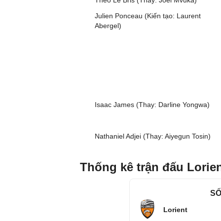
Theo Le Bris (Thay: Joel Mvuka)
Julien Ponceau (Kiến tạo: Laurent
Abergel)
Isaac James (Thay: Darline Yongwa)
Nathaniel Adjei (Thay: Aiyegun Tosin)
Thống kê trận đấu Lorie
SỐ
Lorient