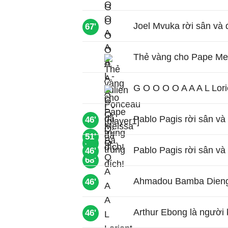
Joel Mvuka rời sân và 
67'
Thẻ vàng cho Pape Me
G O O O O A A A L Lori
Pablo Pagis rời sân và
46'
51'
68'
Pablo Pagis rời sân và 
46'
68'
Ahmadou Bamba Dieng r
46'
Arthur Ebong là người 
46'