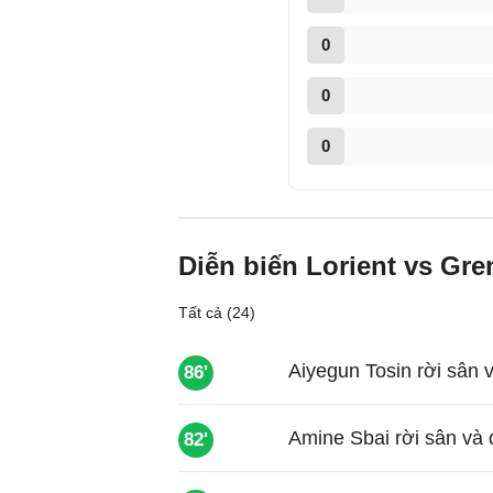
0
0
0
Diễn biến Lorient vs Gre
Tất cả (24)
Aiyegun Tosin rời sân v
86'
Amine Sbai rời sân và 
82'