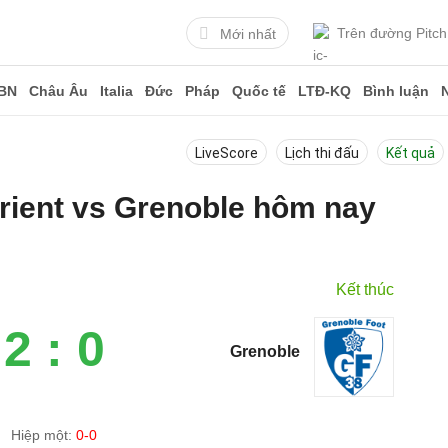
Trên đường Pitch
Mới nhất
BN
Châu Âu
Italia
Đức
Pháp
Quốc tế
LTĐ-KQ
Bình luận
LiveScore
Lịch thi đấu
Kết quả
orient vs Grenoble hôm nay
Kết thúc
2 : 0
Grenoble
Hiệp một:
0-0