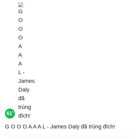
61'
G O O O A A A L - James Daly đã trúng đích!