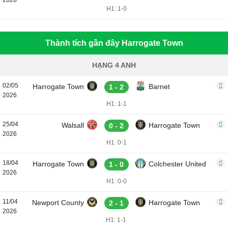
2026
H1: 1-0
Thành tích gần đây Harrogate Town
HẠNG 4 ANH
02/05
Harrogate Town
Barnet
1 - 2
2026
H1: 1-1
25/04
Walsall
Harrogate Town
0 - 2
2026
H1: 0-1
18/04
Harrogate Town
Colchester United
1 - 0
2026
H1: 0-0
11/04
Newport County
Harrogate Town
2 - 1
2026
H1: 1-1