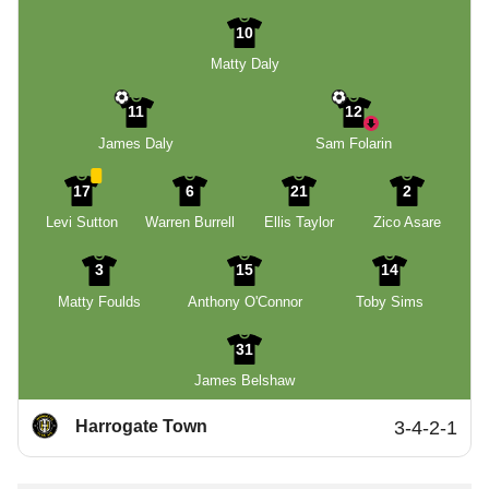
10
Matty Daly
11
12
James Daly
Sam Folarin
17
6
21
2
Levi Sutton
Warren Burrell
Ellis Taylor
Zico Asare
3
15
14
Matty Foulds
Anthony O'Connor
Toby Sims
31
James Belshaw
Harrogate Town
3-4-2-1