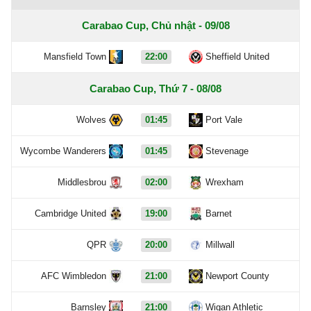
Carabao Cup, Chủ nhật - 09/08
Mansfield Town
22:00
Sheffield United
Carabao Cup, Thứ 7 - 08/08
Wolves
01:45
Port Vale
Wycombe Wanderers
01:45
Stevenage
Middlesbrou
02:00
Wrexham
Cambridge United
19:00
Barnet
QPR
20:00
Millwall
AFC Wimbledon
21:00
Newport County
Barnsley
21:00
Wigan Athletic