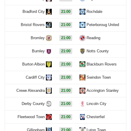
Bradford City
21:00
Rochdale
Bristol Rovers
21:00
Peterboroug United
Bromley
21:00
Reading
Burnley
21:00
Notts County
Burton Albion
21:00
Blackburn Rovers
Cardiff City
21:00
Swindon Town
Crewe Alexandra
21:00
Accrington Stanley
Derby County
21:00
Lincoln City
Fleetwood Town
21:00
Chesterfiel
Gillingham
21:00
Luton Town