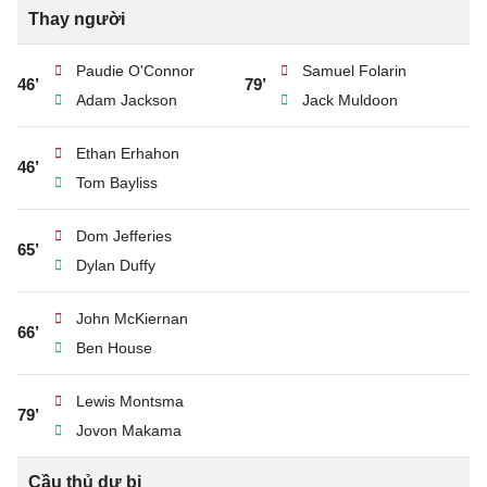
Thay người
Paudie O'Connor
Samuel Folarin
46’
79’
Adam Jackson
Jack Muldoon
Ethan Erhahon
46’
Tom Bayliss
Dom Jefferies
65’
Dylan Duffy
John McKiernan
66’
Ben House
Lewis Montsma
79’
Jovon Makama
Cầu thủ dự bị