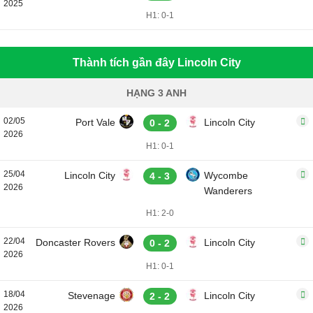
2025
H1: 0-1
Thành tích gần đây Lincoln City
HẠNG 3 ANH
02/05
Port Vale
Lincoln City
0 - 2
2026
H1: 0-1
25/04
Lincoln City
Wycombe
4 - 3
2026
Wanderers
H1: 2-0
22/04
Doncaster Rovers
Lincoln City
0 - 2
2026
H1: 0-1
18/04
Stevenage
Lincoln City
2 - 2
2026