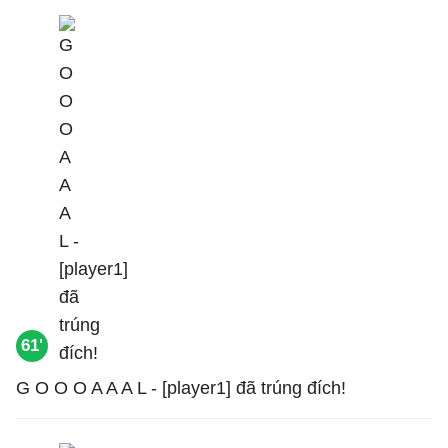
61'
G O O O A A A L - [player1] đã trúng đích!