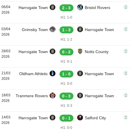
06/04
Harrogate Town
Bristol Rovers
2 - 3
2026
H1: 1-0
03/04
Grimsby Town
Harrogate Town
1 - 3
2026
H1: 1-2
28/03
Harrogate Town
Notts County
0 - 2
2026
H1: 0-1
21/03
Oldham Athletic
Harrogate Town
1 - 0
2026
H1: 0-0
18/03
Tranmere Rovers
Harrogate Town
0 - 3
2026
H1: 0-3
14/03
Harrogate Town
Salford City
0 - 1
2026
H1: 0-0