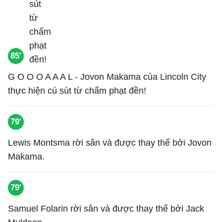
85'
G O O O A A A L - Jovon Makama của Lincoln City
thực hiện cú sút từ chấm phạt đền!
79'
Lewis Montsma rời sân và được thay thế bởi Jovon
Makama.
79'
Samuel Folarin rời sân và được thay thế bởi Jack