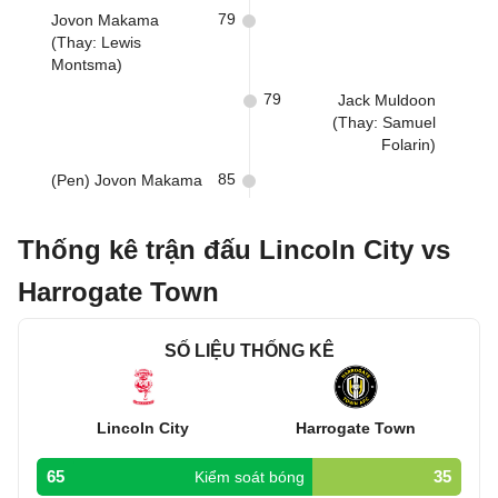
79
Jovon Makama
(Thay: Lewis
Montsma)
79
Jack Muldoon
(Thay: Samuel
Folarin)
85
(Pen) Jovon Makama
Thống kê trận đấu Lincoln City vs
Harrogate Town
SỐ LIỆU THỐNG KÊ
Lincoln City
Harrogate Town
65
35
Kiểm soát bóng