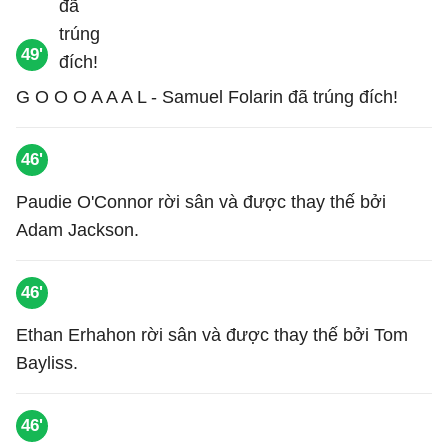
49'
G O O O A A A L - Samuel Folarin đã trúng đích!
46'
Paudie O'Connor rời sân và được thay thế bởi
Adam Jackson.
46'
Ethan Erhahon rời sân và được thay thế bởi Tom
Bayliss.
46'