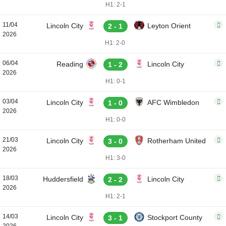
H1: 2-1
11/04
Lincoln City
Leyton Orient
2 - 1
2026
H1: 2-0
06/04
Reading
Lincoln City
1 - 2
2026
H1: 0-1
03/04
Lincoln City
AFC Wimbledon
1 - 0
2026
H1: 0-0
21/03
Lincoln City
Rotherham United
3 - 0
2026
H1: 3-0
18/03
Huddersfield
Lincoln City
2 - 2
2026
H1: 2-1
14/03
Lincoln City
Stockport County
3 - 1