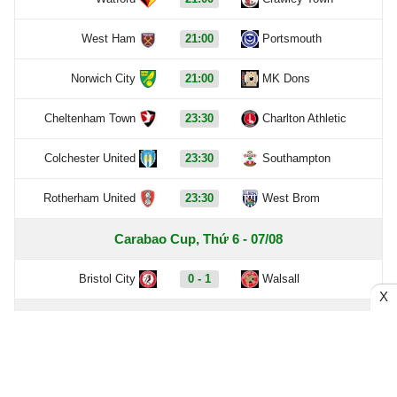
West Ham
21:00
Portsmouth
Norwich City
21:00
MK Dons
Cheltenham Town
23:30
Charlton Athletic
Colchester United
23:30
Southampton
Rotherham United
23:30
West Brom
Carabao Cup, Thứ 6 - 07/08
Bristol City
0 - 1
Walsall
X
Hôm qua - 06/08
Chưa có dữ liệu trận đấu