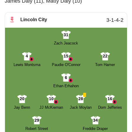
James Daly (11), Matty Daly (10)
Lincoln City
3-1-4-2
31
Zach Jeacock
4
15
22
Lewis Montsma
Paudie O'Connor
Tom Hamer
6
Ethan Erhahon
20
10
28
16
Jay Benn
JJ McKiernan
Jack Moylan
Dom Jefferies
29
34
Robert Street
Freddie Draper