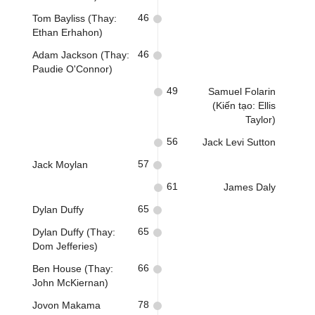
46
Tom Bayliss (Thay:
Ethan Erhahon)
46
Adam Jackson (Thay:
Paudie O'Connor)
49
Samuel Folarin
(Kiến tạo: Ellis
Taylor)
56
Jack Levi Sutton
57
Jack Moylan
61
James Daly
65
Dylan Duffy
65
Dylan Duffy (Thay:
Dom Jefferies)
66
Ben House (Thay:
John McKiernan)
78
Jovon Makama