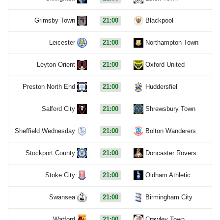
Grimsby Town
21:00
Blackpool
Leicester
21:00
Northampton Town
Leyton Orient
21:00
Oxford United
Preston North End
21:00
Huddersfiel
Salford City
21:00
Shrewsbury Town
Sheffield Wednesday
21:00
Bolton Wanderers
Stockport County
21:00
Doncaster Rovers
Stoke City
21:00
Oldham Athletic
Swansea
21:00
Birmingham City
Watford
21:00
Crawley Town