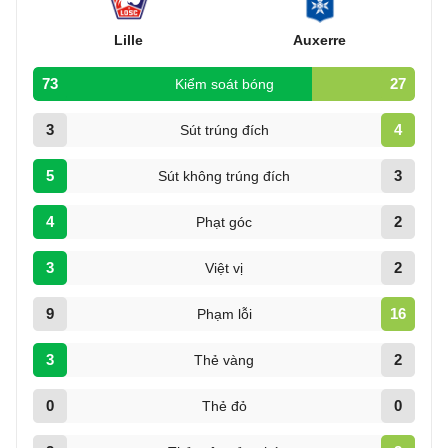
Lille
Auxerre
73
27
Kiểm soát bóng
3
4
Sút trúng đích
5
3
Sút không trúng đích
4
2
Phạt góc
3
2
Việt vị
9
16
Phạm lỗi
3
2
Thẻ vàng
0
0
Thẻ đỏ