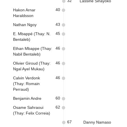
32
Lassine Sinayoko
40
Hakon Arnar
Haraldsson
43
Nathan Ngoy
45
E. Mbappé (Thay: N.
Bentaleb)
46
Ethan Mbappe (Thay:
Nabil Bentaleb)
46
Olivier Giroud (Thay:
Ngal Ayel Mukau)
46
Calvin Verdonk
(Thay: Romain
Perraud)
60
Benjamin Andre
62
Osame Sahraoui
(Thay: Felix Correia)
67
Danny Namaso