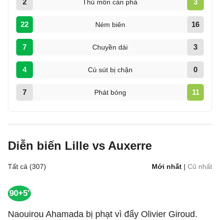
2
3
Thủ môn cản phá
22
16
Ném biên
7
3
Chuyền dài
4
0
Cú sút bị chặn
7
11
Phát bóng
Diễn biến Lille vs Auxerre
Tất cả (307)
Mới nhất
|
Cũ nhất
90+5'
Naouirou Ahamada bị phạt vì đẩy Olivier Giroud.