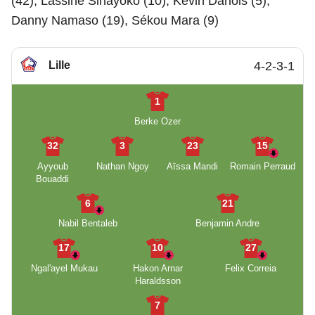
(42), Lassine Sinayoko (10), Kevin Danois (5),
Danny Namaso (19), Sékou Mara (9)
Lille
4-2-3-1
1
Berke Ozer
32
3
23
15
Ayyoub
Nathan Ngoy
Aïssa Mandi
Romain Perraud
Bouaddi
6
21
Nabil Bentaleb
Benjamin Andre
17
10
27
Ngal'ayel Mukau
Hakon Arnar
Felix Correia
Haraldsson
7