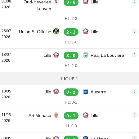
01/08
Oud-Heverlee
Lille
3 - 6
2026
Leuven
H1: 2-2
25/07
Union St.Gilloise
Lille
2 - 1
2026
H1: 1-0
18/07
Lille
Raal La Louviere
3 - 0
2026
H1: 2-0
LIGUE 1
18/05
Lille
Auxerre
0 - 2
2026
H1: 0-1
11/05
AS Monaco
Lille
0 - 1
2026
H1: 0-0
03/05