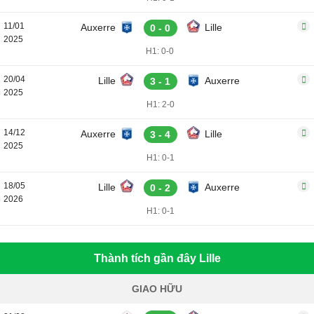
11/01
Auxerre
Lille
0 - 0
2025
H1: 0-0
20/04
Lille
Auxerre
3 - 1
2025
H1: 2-0
14/12
Auxerre
Lille
3 - 4
2025
H1: 0-1
18/05
Lille
Auxerre
0 - 2
2026
H1: 0-1
Thành tích gần đây Lille
GIAO HỮU