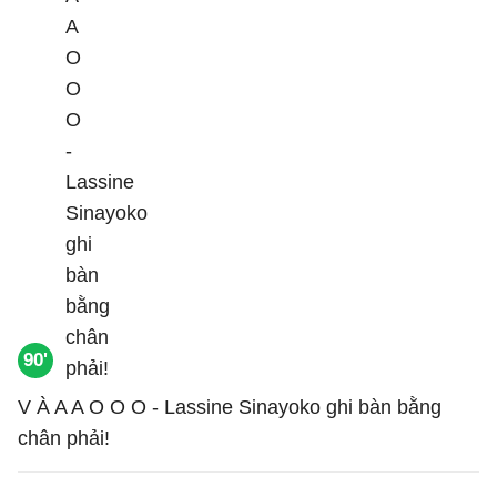
90'
V À A A O O O - Lassine Sinayoko ghi bàn bằng
chân phải!