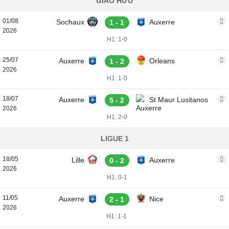
GIAO HỮU
01/08
Sochaux
Auxerre
1 - 1
2026
H1: 1-0
25/07
Auxerre
Orleans
1 - 2
2026
H1: 1-0
18/07
Auxerre
St Maur Lusitanos
5 - 2
2026
H1: 2-0
LIGUE 1
18/05
Lille
Auxerre
0 - 2
2026
H1: 0-1
11/05
Auxerre
Nice
2 - 1
2026
H1: 1-1