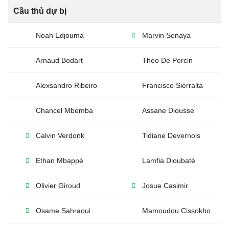
Cầu thủ dự bị
Noah Edjouma
Marvin Senaya
Arnaud Bodart
Theo De Percin
Alexsandro Ribeiro
Francisco Sierralta
Chancel Mbemba
Assane Diousse
Calvin Verdonk
Tidiane Devernois
Ethan Mbappé
Lamfia Dioubaté
Olivier Giroud
Josue Casimir
Osame Sahraoui
Mamoudou Cissokho