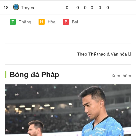
18
Troyes
0
0
0
0
0
0
T
Thắng
H
Hòa
B
Bại
Theo Thể thao & Văn hóa
Bóng đá Pháp
Xem thêm