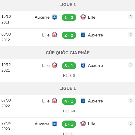
LIGUE 1
15/10
Auxerre
Lille
1 - 3
2011
03/03
Lille
Auxerre
2 - 2
2012
CÚP QUỐC GIA PHÁP
19/12
Lille
Auxerre
3 - 1
2021
H1: 3-0
LIGUE 1
07/08
Lille
Auxerre
4 - 1
2022
H1: 3-0
22/04
Auxerre
Lille
1 - 1
2023
H1: 0-1