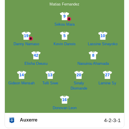
Matias Fernandez
9
Sékou Mara
19
5
10
Danny Namaso
Kevin Danois
Lassine Sinayoko
42
8
Elisha Owusu
Naouirou Ahamada
14
13
20
27
Gideon Mensah
Telli Siwe
Sinaly
Lamine Sy
Diomande
16
Donovan Leon
Auxerre
4-2-3-1