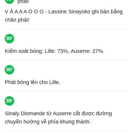
V À A A A O O O - Lassine Sinayoko ghi bàn bằng
chân phải!
90'
Kiểm soát bóng: Lille: 73%, Auxerre: 27%.
90'
Phát bóng lên cho Lille.
89'
Sinaly Diomande từ Auxerre cắt được đường
chuyền hướng về phía khung thành.