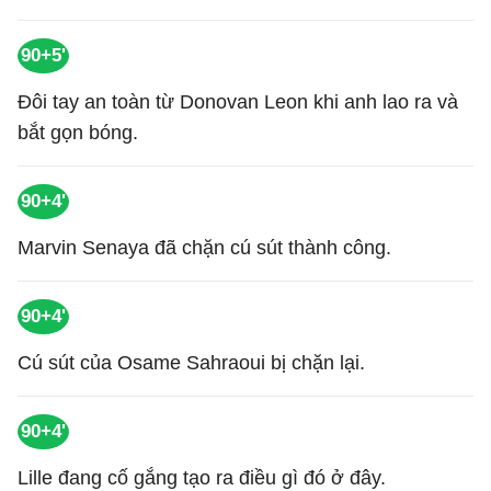
90+5'
Đôi tay an toàn từ Donovan Leon khi anh lao ra và
bắt gọn bóng.
90+4'
Marvin Senaya đã chặn cú sút thành công.
90+4'
Cú sút của Osame Sahraoui bị chặn lại.
90+4'
Lille đang cố gắng tạo ra điều gì đó ở đây.