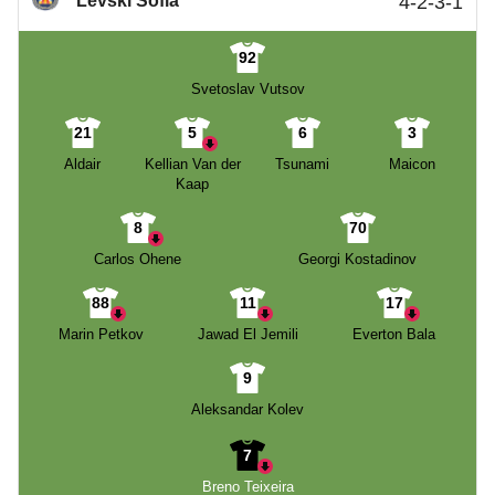
Levski Sofia
4-2-3-1
92
Svetoslav Vutsov
21
5
6
3
Aldair
Kellian Van der
Tsunami
Maicon
Kaap
8
70
Carlos Ohene
Georgi Kostadinov
88
11
17
Marin Petkov
Jawad El Jemili
Everton Bala
9
Aleksandar Kolev
7
Breno Teixeira