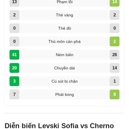
13
14
Phạm lỗi
2
2
Thẻ vàng
0
0
Thẻ đỏ
0
2
Thủ môn cản phá
41
26
Ném biên
20
14
Chuyền dài
3
1
Cú sút bị chặn
7
8
Phát bóng
Diễn biến Levski Sofia vs Cherno