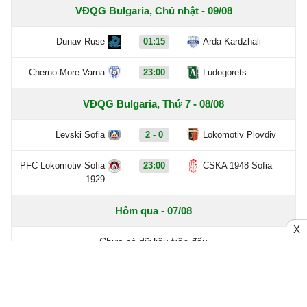
VĐQG Bulgaria, Chủ nhật - 09/08
Dunav Ruse
01:15
Arda Kardzhali
Cherno More Varna
23:00
Ludogorets
VĐQG Bulgaria, Thứ 7 - 08/08
Levski Sofia
2 - 0
Lokomotiv Plovdiv
PFC Lokomotiv Sofia
23:00
CSKA 1948 Sofia
1929
Hôm qua - 07/08
X
Chưa có dữ liệu trận đấu
Ngày - 06/08
Chưa có dữ liệu trận đấu