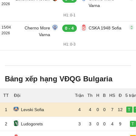
2026
Varna
H1: 0-1
15/04
Cherno More
CSKA 1948 Sofia
0 - 4
2026
Varna
H1: 0-3
Bảng xếp hạng VĐQG Bulgaria
TT
Đội
5 trậ
1
Levski Sofia
4
4
0
0
7
12
T
2
Ludogorets
3
3
0
0
4
9
T