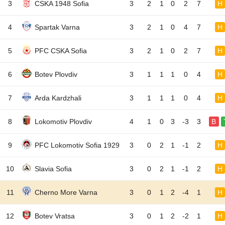
3
CSKA 1948 Sofia
3
2
1
0
2
7
H
4
Spartak Varna
3
2
1
0
4
7
H
5
PFC CSKA Sofia
3
2
1
0
2
7
H
6
Botev Plovdiv
3
1
1
1
0
4
H
7
Arda Kardzhali
3
1
1
1
0
4
H
8
Lokomotiv Plovdiv
4
1
0
3
-3
3
B
9
PFC Lokomotiv Sofia 1929
3
0
2
1
-1
2
H
10
Slavia Sofia
3
0
2
1
-1
2
H
11
Cherno More Varna
3
0
1
2
-4
1
H
12
Botev Vratsa
3
0
1
2
-2
1
H