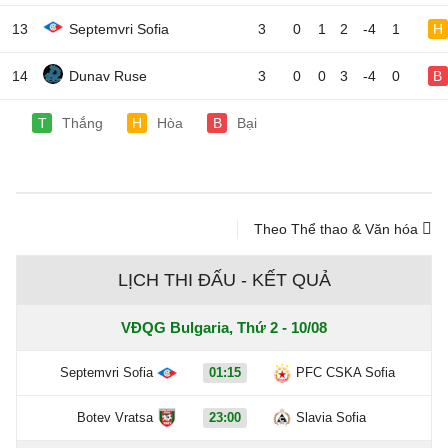
13
Septemvri Sofia
3
0
1
2
-4
1
H
14
Dunav Ruse
3
0
0
3
-4
0
B
T
Thắng
H
Hòa
B
Bại
Theo Thể thao & Văn hóa
LỊCH THI ĐẤU - KẾT QUẢ
VĐQG Bulgaria, Thứ 2 - 10/08
Septemvri Sofia
01:15
PFC CSKA Sofia
Botev Vratsa
23:00
Slavia Sofia