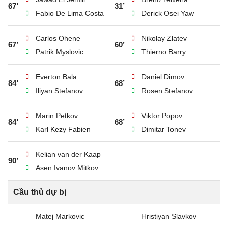
67’
31’
Fabio De Lima Costa
Derick Osei Yaw
Carlos Ohene
Nikolay Zlatev
67’
60’
Patrik Myslovic
Thierno Barry
Everton Bala
Daniel Dimov
84’
68’
Iliyan Stefanov
Rosen Stefanov
Marin Petkov
Viktor Popov
84’
68’
Karl Kezy Fabien
Dimitar Tonev
Kelian van der Kaap
90’
Asen Ivanov Mitkov
Cầu thủ dự bị
Matej Markovic
Hristiyan Slavkov