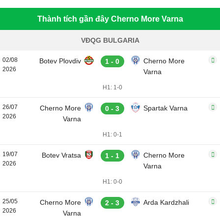
Thành tích gần đây Cherno More Varna
VĐQG BULGARIA
02/08
Botev Plovdiv
Cherno More
1 - 0
2026
Varna
H1: 1-0
26/07
Cherno More
Spartak Varna
0 - 3
2026
Varna
H1: 0-1
19/07
Botev Vratsa
Cherno More
1 - 1
2026
Varna
H1: 0-0
25/05
Cherno More
Arda Kardzhali
2 - 3
2026
Varna