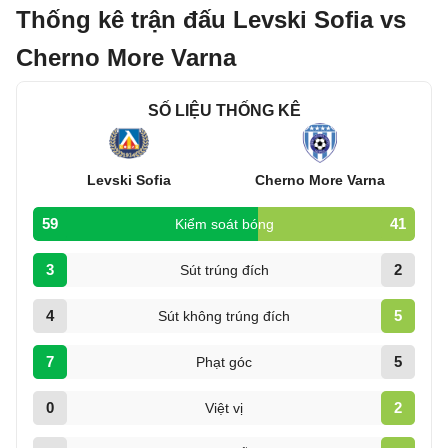
Thống kê trận đấu Levski Sofia vs
Cherno More Varna
SỐ LIỆU THỐNG KÊ
Levski Sofia
Cherno More Varna
59
41
Kiểm soát bóng
3
2
Sút trúng đích
4
5
Sút không trúng đích
7
5
Phạt góc
0
2
Việt vị