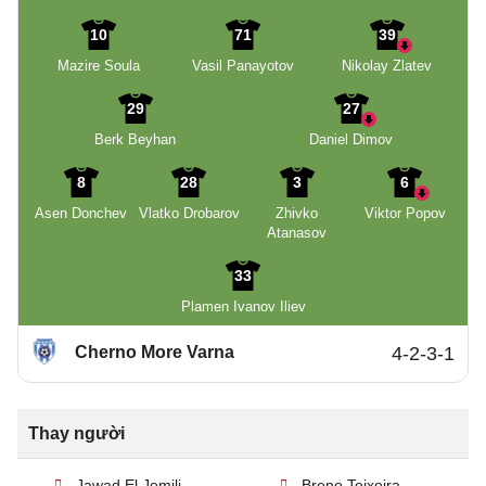
10
71
39
Mazire Soula
Vasil Panayotov
Nikolay Zlatev
29
27
Berk Beyhan
Daniel Dimov
8
28
3
6
Asen Donchev
Vlatko Drobarov
Zhivko
Viktor Popov
Atanasov
33
Plamen Ivanov Iliev
Cherno More Varna
4-2-3-1
Thay người
Jawad El Jemili
Breno Teixeira