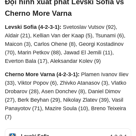
Đội hình xuất phát Levski Sofia vs
Cherno More Varna
Levski Sofia (4-2-3-1):
Svetoslav Vutsov (92),
Aldair (21), Kellian Van der Kaap (5), Tsunami (6),
Maicon (3), Carlos Ohene (8), Georgi Kostadinov
(70), Marin Petkov (88), Jawad El Jemili (11),
Everton Bala (17), Aleksandar Kolev (9)
Cherno More Varna (4-2-3-1):
Plamen Ivanov Iliev
(33), Viktor Popov (6), Zhivko Atanasov (3), Vlatko
Drobarov (28), Asen Donchev (8), Daniel Dimov
(27), Berk Beyhan (29), Nikolay Zlatev (39), Vasil
Panayotov (71), Mazire Soula (10), Breno Teixeira
(7)