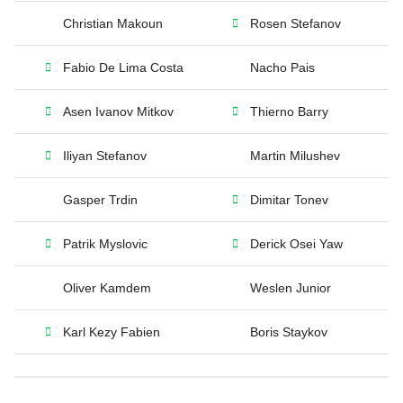
Christian Makoun
Rosen Stefanov
Fabio De Lima Costa
Nacho Pais
Asen Ivanov Mitkov
Thierno Barry
Iliyan Stefanov
Martin Milushev
Gasper Trdin
Dimitar Tonev
Patrik Myslovic
Derick Osei Yaw
Oliver Kamdem
Weslen Junior
Karl Kezy Fabien
Boris Staykov