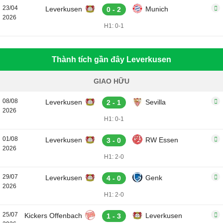
23/04
Leverkusen
Munich
0 - 2
2026
H1: 0-1
Thành tích gần đây Leverkusen
GIAO HỮU
08/08
Leverkusen
Sevilla
2 - 1
2026
H1: 0-1
01/08
Leverkusen
RW Essen
3 - 0
2026
H1: 2-0
29/07
Leverkusen
Genk
4 - 0
2026
H1: 2-0
25/07
Kickers Offenbach
Leverkusen
1 - 3