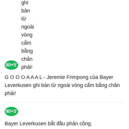
90+5'
G O O O A A A L - Jeremie Frimpong của Bayer
Leverkusen ghi bàn từ ngoài vòng cấm bằng chân
phải!
90+5'
Bayer Leverkusen bắt đầu phản công.