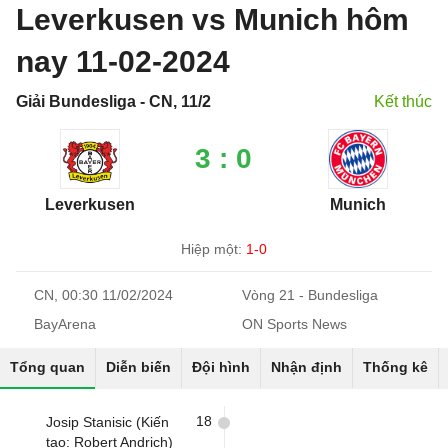
Leverkusen vs Munich hôm
nay 11-02-2024
Giải Bundesliga - CN, 11/2
Kết thúc
3 : 0
Leverkusen
Munich
Hiệp một:
1-0
CN, 00:30 11/02/2024
Vòng 21 - Bundesliga
BayArena
ON Sports News
Tổng quan
Diễn biến
Đội hình
Nhận định
Thống kê
18
Josip Stanisic (Kiến
tạo: Robert Andrich)