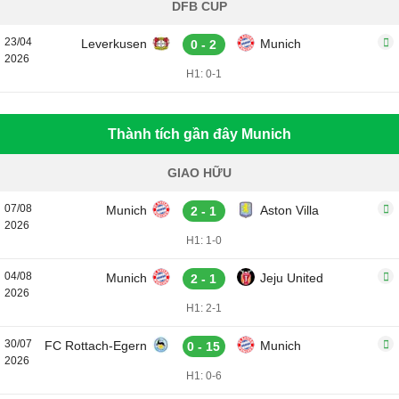
DFB CUP
23/04
Leverkusen
Munich
0 - 2
2026
H1: 0-1
Thành tích gần đây Munich
GIAO HỮU
07/08
Munich
Aston Villa
2 - 1
2026
H1: 1-0
04/08
Munich
Jeju United
2 - 1
2026
H1: 2-1
30/07
FC Rottach-Egern
Munich
0 - 15
2026
H1: 0-6