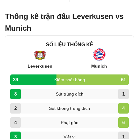
Thống kê trận đấu Leverkusen vs
Munich
SỐ LIỆU THỐNG KÊ
Leverkusen
Munich
39
61
Kiểm soát bóng
8
1
Sút trúng đích
2
4
Sút không trúng đích
4
6
Phạt góc
3
1
Việt vị