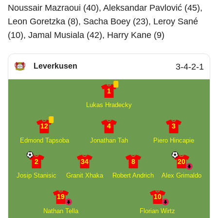
Noussair Mazraoui (40), Aleksandar Pavlović (45),
Leon Goretzka (8), Sacha Boey (23), Leroy Sané
(10), Jamal Musiala (42), Harry Kane (9)
Leverkusen
3-4-2-1
1
Lukas Hradecky
12
4
3
Edmond Tapsoba
Jonathan Tah
Piero Hincapie
2
34
8
20
Josip Stanisic
Granit Xhaka
Robert Andrich
Alex Grimaldo
19
10
Nathan Tella
Florian Wirtz