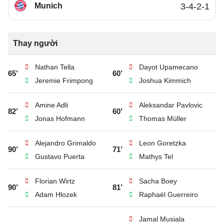
Munich
3-4-2-1
Thay người
Nathan Tella
Dayot Upamecano
65’
60’
Jeremie Frimpong
Joshua Kimmich
Amine Adli
Aleksandar Pavlovic
82’
60’
Jonas Hofmann
Thomas Müller
Alejandro Grimaldo
Leon Goretzka
90’
71’
Gustavo Puerta
Mathys Tel
Florian Wirtz
Sacha Boey
90’
81’
Adam Hlozek
Raphaël Guerreiro
Jamal Musiala