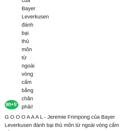
90+5'
G O O O A A A L - Jeremie Frimpong của Bayer
Leverkusen đánh bại thủ môn từ ngoài vòng cấm