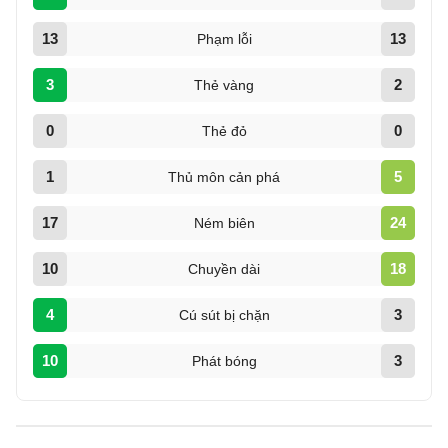
13
13
Phạm lỗi
3
2
Thẻ vàng
0
0
Thẻ đỏ
1
5
Thủ môn cản phá
17
24
Ném biên
10
18
Chuyền dài
4
3
Cú sút bị chặn
10
3
Phát bóng