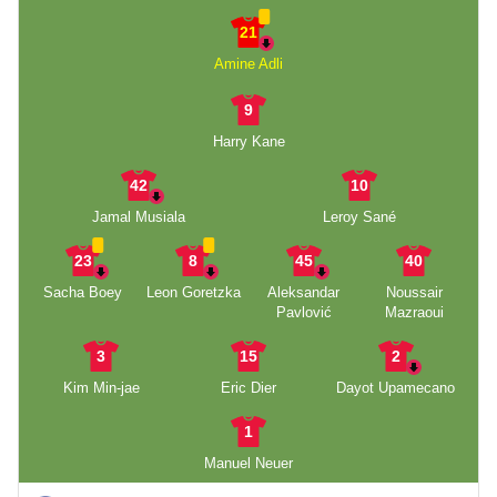
21
Amine Adli
9
Harry Kane
42
10
Jamal Musiala
Leroy Sané
23
8
45
40
Sacha Boey
Leon Goretzka
Aleksandar
Noussair
Pavlović
Mazraoui
3
15
2
Kim Min-jae
Eric Dier
Dayot Upamecano
1
Manuel Neuer