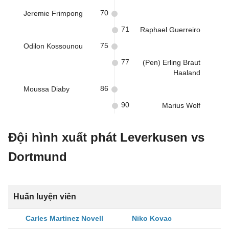
70
Jeremie Frimpong
71
Raphael Guerreiro
75
Odilon Kossounou
77
(Pen) Erling Braut
Haaland
86
Moussa Diaby
90
Marius Wolf
Đội hình xuất phát Leverkusen vs
Dortmund
Huấn luyện viên
Carles Martinez Novell
Niko Kovac