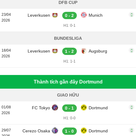
DFB CUP
23/04
Leverkusen
Munich
0 - 2
2026
H1: 0-1
BUNDESLIGA
18/04
Leverkusen
Augsburg
1 - 2
2026
H1: 1-1
Thành tích gần đây Dortmund
GIAO HỮU
01/08
FC Tokyo
Dortmund
0 - 1
2026
H1: 0-0
29/07
Cerezo Osaka
Dortmund
1 - 0