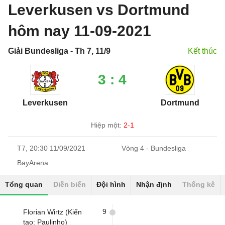
Leverkusen vs Dortmund
hôm nay 11-09-2021
Giải Bundesliga - Th 7, 11/9
Kết thúc
3 : 4
Leverkusen
Dortmund
Hiệp một:
2-1
T7, 20:30 11/09/2021
Vòng 4 - Bundesliga
BayArena
Tổng quan
Diễn biến
Đội hình
Nhận định
Thống kê
9
Florian Wirtz (Kiến
tạo: Paulinho)