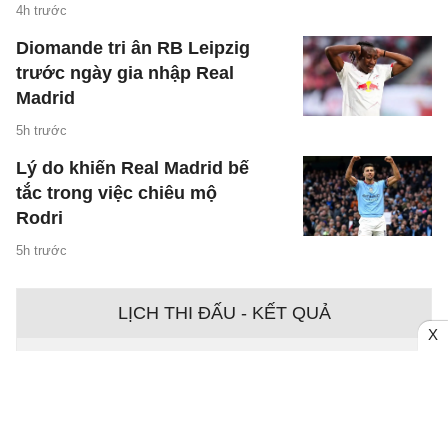
4h trước
Diomande tri ân RB Leipzig
trước ngày gia nhập Real
Madrid
5h trước
Lý do khiến Real Madrid bế
tắc trong việc chiêu mộ
Rodri
5h trước
LỊCH THI ĐẤU - KẾT QUẢ
X
Ngày - 09/08
Chưa có dữ liệu trận đấu