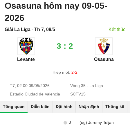
Osasuna hôm nay 09-05-
2026
Giải La Liga - Th 7, 09/5
Kết thúc
3 : 2
Levante
Osasuna
Hiệp một:
2-2
T7, 02:00 09/05/2026
Vòng 35 - La Liga
Estadio Ciudad de Valencia
SCTV15
Tổng quan
Diễn biến
Đội hình
Nhận định
Thống kê
3
(og) Jeremy Toljan