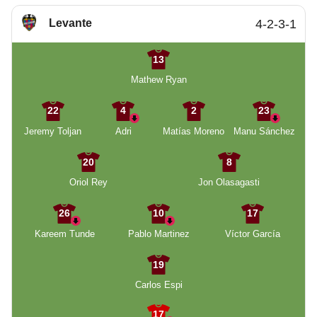
Levante
4-2-3-1
13
Mathew Ryan
22
4
2
23
Jeremy Toljan
Adri
Matías Moreno
Manu Sánchez
20
8
Oriol Rey
Jon Olasagasti
26
10
17
Kareem Tunde
Pablo Martinez
Víctor García
19
Carlos Espi
17