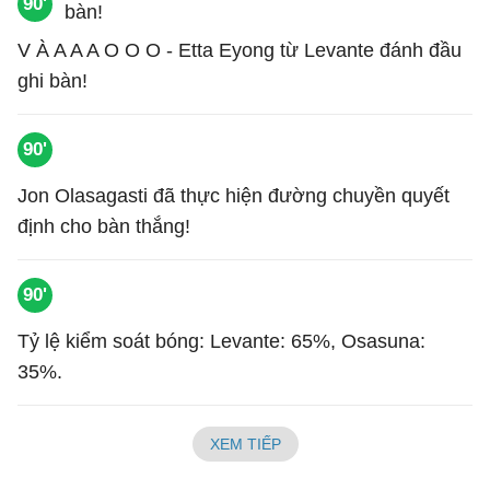
90'
V À A A A O O O - Etta Eyong từ Levante đánh đầu
ghi bàn!
90'
Jon Olasagasti đã thực hiện đường chuyền quyết
định cho bàn thắng!
90'
Tỷ lệ kiểm soát bóng: Levante: 65%, Osasuna:
35%.
XEM TIẾP