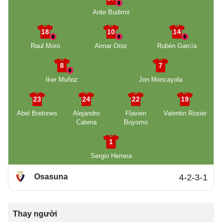
Ante Budimir
18
10
14
Raul Moro
Aimar Oroz
Rubén García
8
7
Iker Muñoz
Jon Moncayola
23
24
22
19
Abel Bretones
Alejandro
Flavien
Valentin Rosier
Catena
Boyomo
1
Sergio Herrera
Osasuna
4-2-3-1
Thay người