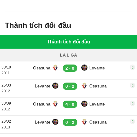
kia vẫn còn cơ hội cạnh tranh suất dự
cúp châu Âu.
Thành tích đối đầu
Thành tích đối đầu
LA LIGA
30/10
Osasuna
Levante
2 - 0
2011
25/03
Levante
Osasuna
0 - 2
2012
30/09
Osasuna
Levante
4 - 0
2012
26/02
Levante
Osasuna
0 - 2
2013