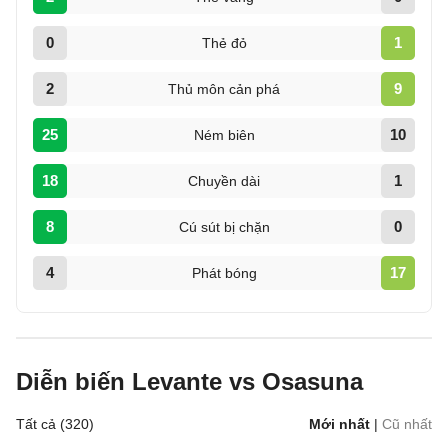
0
1
Thẻ đỏ
2
9
Thủ môn cản phá
25
10
Ném biên
18
1
Chuyền dài
8
0
Cú sút bị chặn
4
17
Phát bóng
Diễn biến Levante vs Osasuna
Tất cả (320)
Mới nhất
|
Cũ nhất