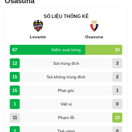
Osasuna
SỐ LIỆU THỐNG KÊ
Levante
Osasuna
67
33
Kiểm soát bóng
12
3
Sút trúng đích
15
2
Sút không trúng đích
15
1
Phạt góc
1
0
Việt vị
11
13
Phạm lỗi
2
0
Thẻ vàng