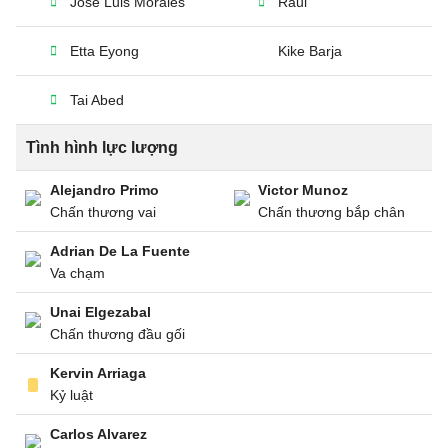
José Luis Morales
Raul
Etta Eyong
Kike Barja
Tai Abed
Tình hình lực lượng
Alejandro Primo
Victor Munoz
Chấn thương vai
Chấn thương bắp chân
Adrian De La Fuente
Va chạm
Unai Elgezabal
Chấn thương đầu gối
Kervin Arriaga
Kỷ luật
Carlos Alvarez