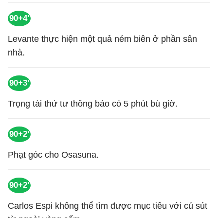
90+4'
Levante thực hiện một quả ném biên ở phần sân
nhà.
90+3'
Trọng tài thứ tư thông báo có 5 phút bù giờ.
90+2'
Phạt góc cho Osasuna.
90+2'
Carlos Espi không thể tìm được mục tiêu với cú sút