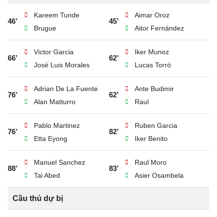
Kareem Tunde
Aimar Oroz
46’
45’
Brugue
Aitor Fernández
Victor Garcia
Iker Munoz
66’
62’
José Luis Morales
Lucas Torró
Adrian De La Fuente
Ante Budimir
76’
62’
Alan Matturro
Raul
Pablo Martinez
Ruben Garcia
76’
82’
Etta Eyong
Iker Benito
Manuel Sanchez
Raul Moro
88’
83’
Tai Abed
Asier Osambela
Cầu thủ dự bị