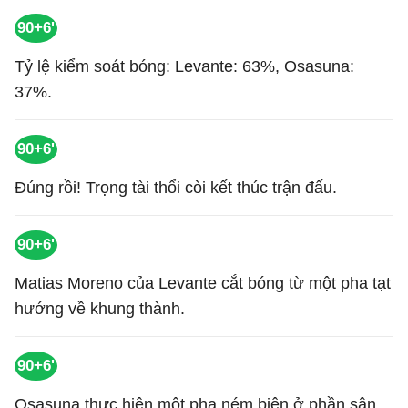
90+6'
Tỷ lệ kiểm soát bóng: Levante: 63%, Osasuna:
37%.
90+6'
Đúng rồi! Trọng tài thổi còi kết thúc trận đấu.
90+6'
Matias Moreno của Levante cắt bóng từ một pha tạt
hướng về khung thành.
90+6'
Osasuna thực hiện một pha ném biên ở phần sân