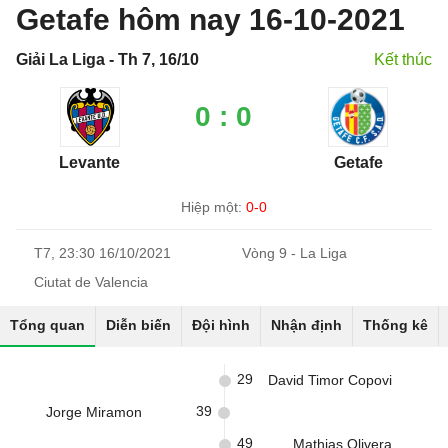
Getafe hôm nay 16-10-2021
Giải La Liga - Th 7, 16/10
Kết thúc
0 : 0
Levante
Getafe
Hiệp một:
0-0
T7, 23:30 16/10/2021
Vòng 9 - La Liga
Ciutat de Valencia
Tổng quan
Diễn biến
Đội hình
Nhận định
Thống kê
29
David Timor Copovi
39
Jorge Miramon
49
Mathias Olivera