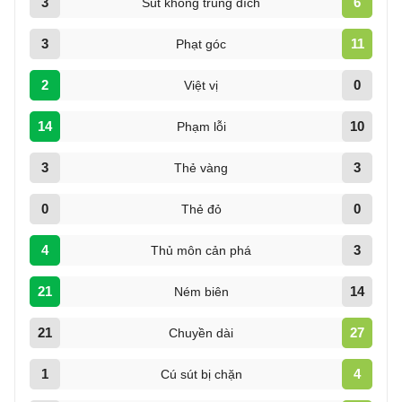
3
6
Sút không trúng đích
3
11
Phạt góc
2
0
Việt vị
14
10
Phạm lỗi
3
3
Thẻ vàng
0
0
Thẻ đỏ
4
3
Thủ môn cản phá
21
14
Ném biên
21
27
Chuyền dài
1
4
Cú sút bị chặn