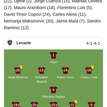
(22), Djene (2), Jorge Cuenca (15), Mathias Olivera
(17), Mauro Arambarri (18), Florentino Luis (5),
David Timor Copovi (24), Carles Alena (11),
Nemanja Maksimovic (20), Jaime Mata (7), Sandro
Ramirez (12)
Levante
4-1-4-1
1
Aitor
20
13
14
19
Jorge Miramon
Shkodran
Ruben Vezo
Carlos Clerc
Mustafi
5
Nemanja Radoja
18
25
22
11
9