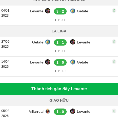
CÚP NHÀ VUA TÂY BAN NHA
04/01
Levante
Getafe
3 - 2
2023
H1: 0-1
LA LIGA
27/09
Getafe
Levante
1 - 1
2025
H1: 0-1
14/04
Levante
Getafe
1 - 0
2026
H1: 0-0
Thành tích gần đây Levante
GIAO HỮU
05/08
Villarreal
Levante
1 - 0
2026