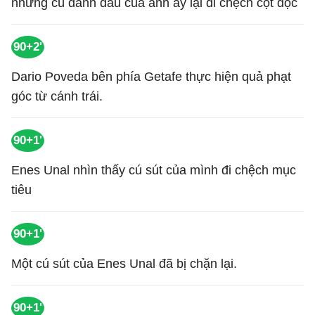
nhưng cú đánh đầu của anh ấy lại đi chệch cột dọc
90+2'
Dario Poveda bên phía Getafe thực hiện quả phạt
góc từ cánh trái.
90+1'
Enes Unal nhìn thấy cú sút của mình đi chệch mục
tiêu
90+1'
Một cú sút của Enes Unal đã bị chặn lại.
90+1'