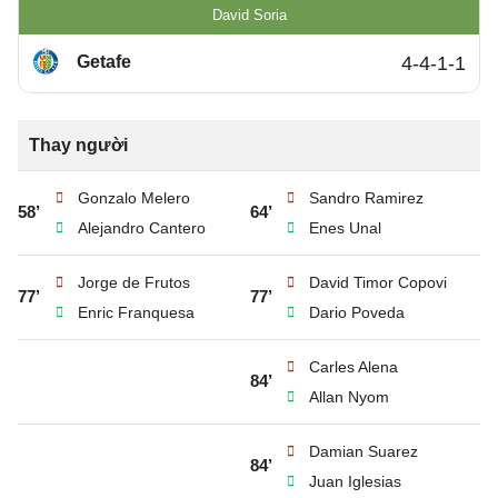
David Soria
Getafe
4-4-1-1
Thay người
Gonzalo Melero
Sandro Ramirez
58’
64’
Alejandro Cantero
Enes Unal
Jorge de Frutos
David Timor Copovi
77’
77’
Enric Franquesa
Dario Poveda
Carles Alena
84’
Allan Nyom
Damian Suarez
84’
Juan Iglesias