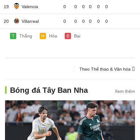
19
Valencia
0
0
0
0
0
0
20
Villarreal
0
0
0
0
0
0
T
Thắng
H
Hòa
B
Bại
Theo Thể thao & Văn hóa
Bóng đá Tây Ban Nha
Xem thêm