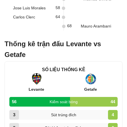
58
Jose Luis Morales
64
Carlos Clerc
68
Mauro Arambarri
Thống kê trận đấu Levante vs
Getafe
SỐ LIỆU THỐNG KÊ
Levante
Getafe
56
44
Kiểm soát bóng
3
4
Sút trúng đích