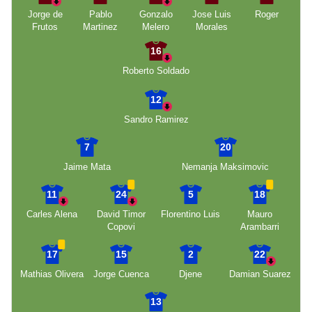
Jorge de
Pablo
Gonzalo
Jose Luis
Roger
Frutos
Martinez
Melero
Morales
16
Roberto Soldado
12
Sandro Ramirez
7
20
Jaime Mata
Nemanja Maksimovic
11
24
5
18
Carles Alena
David Timor
Florentino Luis
Mauro
Copovi
Arambarri
17
15
2
22
Mathias Olivera
Jorge Cuenca
Djene
Damian Suarez
13