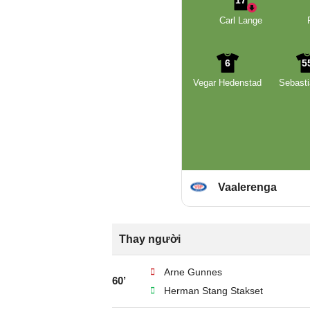
17
Carl Lange
6
5
Vegar Hedenstad
Sebasti
Vaalerenga
Thay người
Arne Gunnes
60’
Herman Stang Stakset