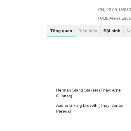
CN, 22:00 18/08
TOBB Arena Leva
Tổng quan
Diễn biến
Đội hình
N
Herman Stang Stakset (Thay: Arne
Gunnes)
Aadne Gikling Bruseth (Thay: Jonas
Pereira)