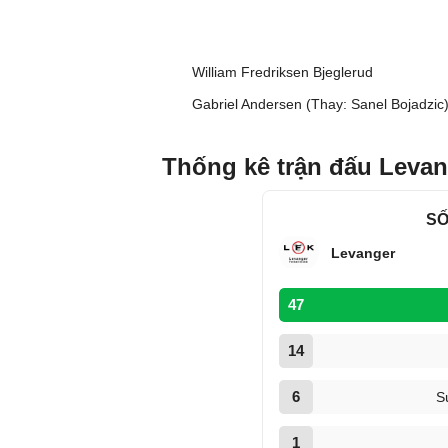
William Fredriksen Bjeglerud
Gabriel Andersen (Thay: Sanel Bojadzic
Thống kê trận đấu Levan
SỐ
Levanger
47
14
6
S
1