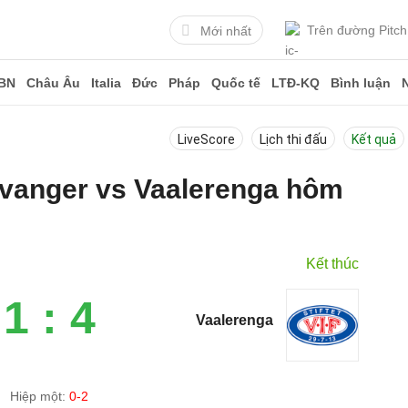
Trên đường Pitch
Mới nhất
BN
Châu Âu
Italia
Đức
Pháp
Quốc tế
LTĐ-KQ
Bình luận
LiveScore
Lịch thi đấu
Kết quả
Levanger vs Vaalerenga hôm
Kết thúc
1 : 4
Vaalerenga
Hiệp một:
0-2