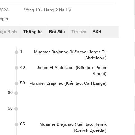
/2024
Vòng 19 - Hạng 2 Na Uy
nger
hận định
Thống kê
Đối đầu
Tin tức
BXH
1
Muamer Brajanac (Kiến tạo: Jones El-
Abdellaoui)
40
Jones El-Abdellaoui (Kiến tạo: Petter
Strand)
59
Muamer Brajanac (Kiến tạo: Carl Lange)
60
60
65
Muamer Brajanac (Kiến tạo: Henrik
Roervik Bjoerdal)