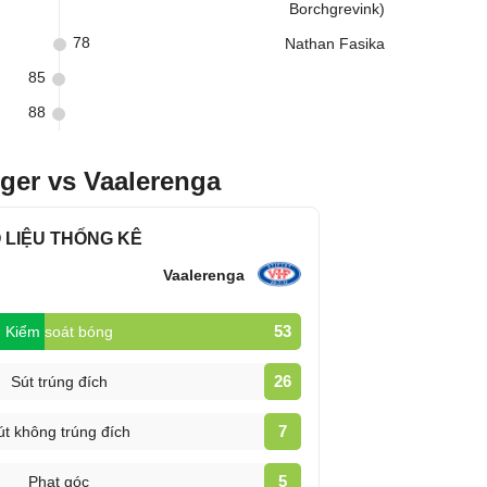
Borchgrevink)
78
Nathan Fasika
85
88
)
ger vs Vaalerenga
 LIỆU THỐNG KÊ
Vaalerenga
53
Kiểm soát bóng
26
Sút trúng đích
7
út không trúng đích
5
Phạt góc