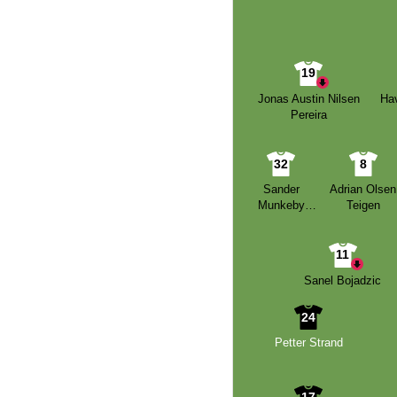
19
Jonas Austin Nilsen
Ha
Pereira
32
8
Sander
Adrian Olsen
Munkeby
Teigen
Sundnes
11
Sanel Bojadzic
24
Petter Strand