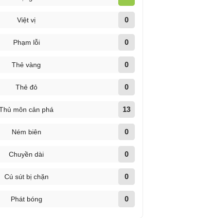
0
Việt vị
0
Phạm lỗi
0
Thẻ vàng
0
Thẻ đỏ
13
Thủ môn cản phá
0
Ném biên
0
Chuyền dài
0
Cú sút bị chặn
0
Phát bóng