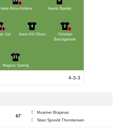
29
8
Fidele Brice Ambina
Henrik Bjørdal
5
4
2
an Jarl
Aaron Kiil Olsen
Christian
Borchgrevink
21
Magnus Sjøeng
4-3-3
Muamer Brajanac
67’
Stian Sjovold Thorstensen