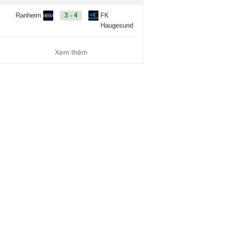
Ranheim
3 - 4
FK
Haugesund
Xem thêm