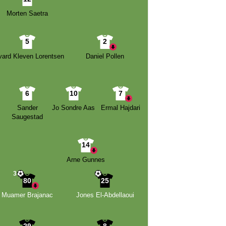
Morten Saetra
5
2
vard Kleven Lorentsen
Daniel Pollen
6
10
7
Sander
Jo Sondre Aas
Ermal Hajdari
Saugestad
14
Arne Gunnes
3
80
25
Muamer Brajanac
Jones El-Abdellaoui