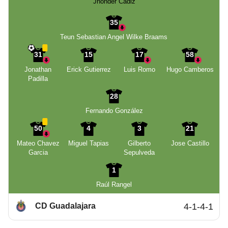
Jhonder Cádiz
35
Teun Sebastian Angel Wilke Braams
31
15
17
58
Jonathan
Erick Gutierrez
Luis Romo
Hugo Camberos
Padilla
28
Fernando González
50
4
3
21
Mateo Chavez
Miguel Tapias
Gilberto
Jose Castillo
Garcia
Sepulveda
1
Raúl Rangel
CD Guadalajara
4-1-4-1