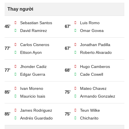
Thay người
Sebastian Santos
Luis Romo
45’
67’
David Ramirez
Omar Govea
Carlos Cisneros
Jonathan Padilla
77’
67’
Ettson Ayon
Roberto Alvarado
Jhonder Cadiz
Hugo Camberos
77’
68’
Edgar Guerra
Cade Cowell
Ivan Moreno
Mateo Chavez
85’
75’
Mauricio Isais
Armando Gonzalez
James Rodriguez
Teun Wilke
85’
75’
Andrés Guardado
Chicharito