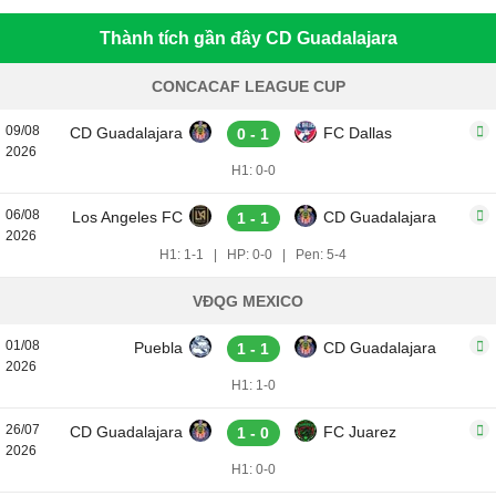
Thành tích gần đây CD Guadalajara
CONCACAF LEAGUE CUP
09/08
CD Guadalajara
FC Dallas
0 - 1
2026
H1: 0-0
06/08
Los Angeles FC
CD Guadalajara
1 - 1
2026
H1: 1-1
|
HP: 0-0
|
Pen: 5-4
VĐQG MEXICO
01/08
Puebla
CD Guadalajara
1 - 1
2026
H1: 1-0
26/07
CD Guadalajara
FC Juarez
1 - 0
2026
H1: 0-0