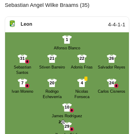
Sebastian Angel Wilke Braams (35)
Leon
4-4-1-1
1
Alfonso Blanco
31
21
22
26
Sebastian
Stiven Barreiro
Adonis Frias
Salvador Reyes
Santos
7
20
4
24
Ivan Moreno
Rodrigo
Nicolas
Carlos Cisneros
Echeverría
Fonseca
10
James Rodríguez
2
29