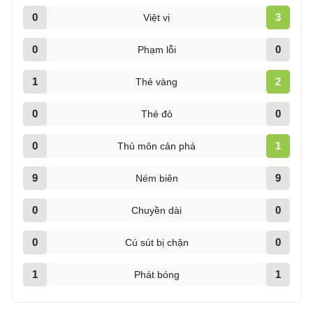
0
3
Việt vị
0
0
Phạm lỗi
1
2
Thẻ vàng
0
0
Thẻ đỏ
0
1
Thủ môn cản phá
9
9
Ném biên
0
0
Chuyền dài
0
0
Cú sút bị chặn
1
1
Phát bóng