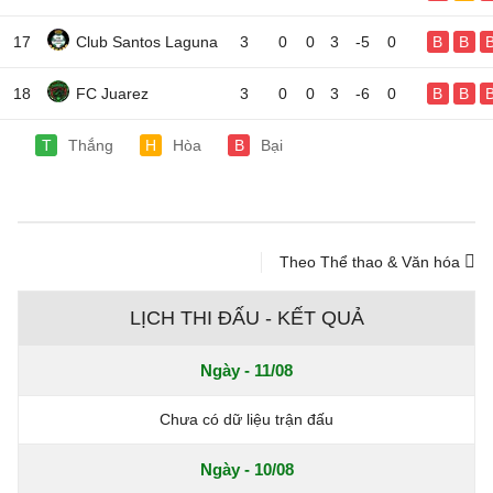
17
Club Santos Laguna
3
0
0
3
-5
0
B
B
18
FC Juarez
3
0
0
3
-6
0
B
B
T
Thắng
H
Hòa
B
Bại
Theo Thể thao & Văn hóa
LỊCH THI ĐẤU - KẾT QUẢ
Ngày - 11/08
Chưa có dữ liệu trận đấu
Ngày - 10/08