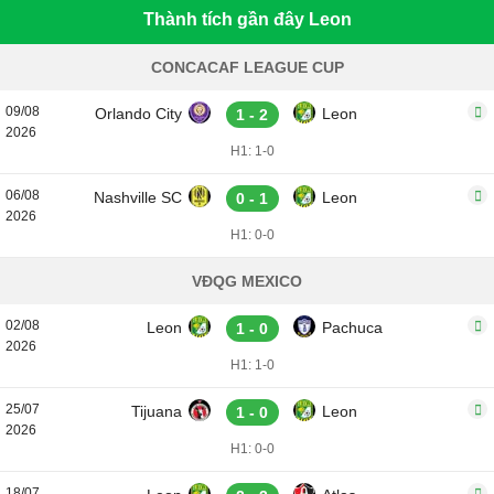
Thành tích gần đây Leon
CONCACAF LEAGUE CUP
09/08
Orlando City
Leon
1 - 2
2026
H1: 1-0
06/08
Nashville SC
Leon
0 - 1
2026
H1: 0-0
VĐQG MEXICO
02/08
Leon
Pachuca
1 - 0
2026
H1: 1-0
25/07
Tijuana
Leon
1 - 0
2026
H1: 0-0
18/07