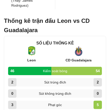
(Thay: James
Rodriguez)
Thống kê trận đấu Leon vs CD
Guadalajara
SỐ LIỆU THỐNG KÊ
Leon
CD Guadalajara
46
54
Kiểm soát bóng
2
2
Sút trúng đích
0
0
Sút không trúng đích
3
5
Phạt góc