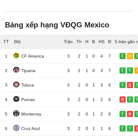
Bảng xếp hạng VĐQG Mexico
TT
Đội
5 trận gần 
1
CF America
3
2
1
0
4
7
T
H
2
Tijuana
3
2
1
0
3
7
T
T
3
Toluca
3
2
0
1
3
6
T
B
4
Pumas
3
2
0
1
2
6
B
T
5
Monterrey
3
2
0
1
2
6
T
B
6
Cruz Azul
3
2
0
1
1
6
T
T