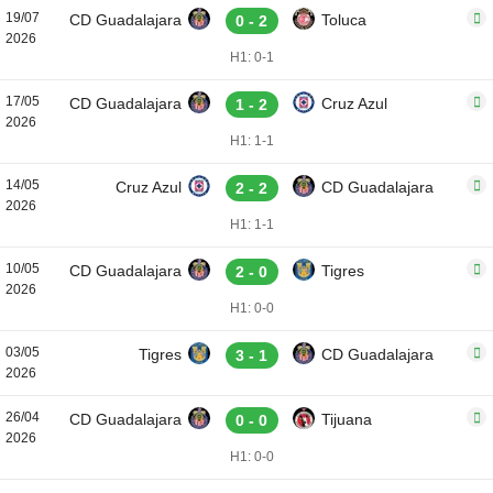
19/07
CD Guadalajara
Toluca
0 - 2
2026
H1: 0-1
17/05
CD Guadalajara
Cruz Azul
1 - 2
2026
H1: 1-1
14/05
Cruz Azul
CD Guadalajara
2 - 2
2026
H1: 1-1
10/05
CD Guadalajara
Tigres
2 - 0
2026
H1: 0-0
03/05
Tigres
CD Guadalajara
3 - 1
2026
26/04
CD Guadalajara
Tijuana
0 - 0
2026
H1: 0-0