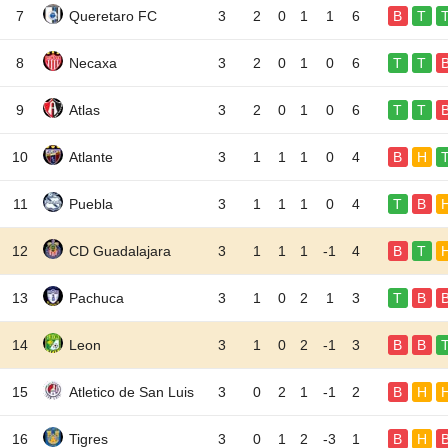
7
Queretaro FC
3
2
0
1
1
6
B
T
8
Necaxa
3
2
0
1
0
6
T
T
9
Atlas
3
2
0
1
0
6
T
T
10
Atlante
3
1
1
1
0
4
B
H
11
Puebla
3
1
1
1
0
4
T
B
12
CD Guadalajara
3
1
1
1
-1
4
B
T
13
Pachuca
3
1
0
2
1
3
T
B
14
Leon
3
1
0
2
-1
3
B
B
15
Atletico de San Luis
3
0
2
1
-1
2
B
H
16
Tigres
3
0
1
2
-3
1
B
H