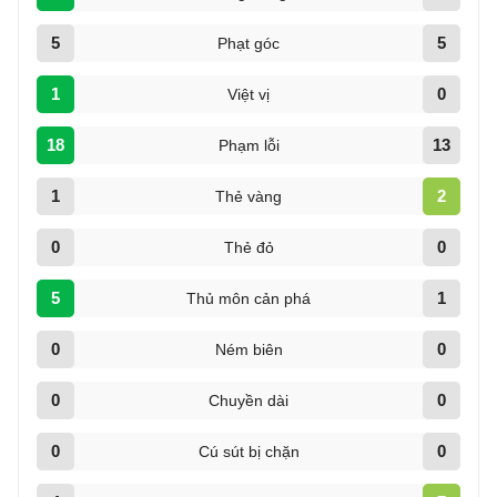
5
5
Phạt góc
1
0
Việt vị
18
13
Phạm lỗi
1
2
Thẻ vàng
0
0
Thẻ đỏ
5
1
Thủ môn cản phá
0
0
Ném biên
0
0
Chuyền dài
0
0
Cú sút bị chặn