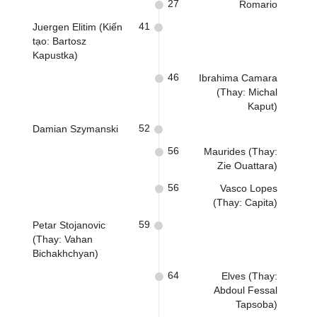
27
Romario
41
Juergen Elitim (Kiến
tạo: Bartosz
Kapustka)
46
Ibrahima Camara
(Thay: Michal
Kaput)
52
Damian Szymanski
56
Maurides (Thay:
Zie Ouattara)
56
Vasco Lopes
(Thay: Capita)
59
Petar Stojanovic
(Thay: Vahan
Bichakhchyan)
64
Elves (Thay:
Abdoul Fessal
Tapsoba)