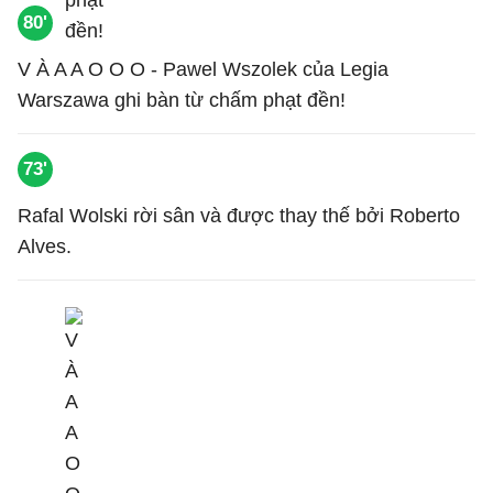
80'
V À A A O O O - Pawel Wszolek của Legia
Warszawa ghi bàn từ chấm phạt đền!
73'
Rafal Wolski rời sân và được thay thế bởi Roberto
Alves.