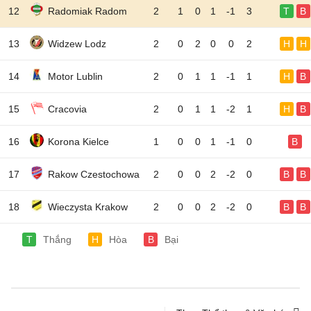
12
Radomiak Radom
2
1
0
1
-1
3
T
B
13
Widzew Lodz
2
0
2
0
0
2
H
H
14
Motor Lublin
2
0
1
1
-1
1
H
B
15
Cracovia
2
0
1
1
-2
1
H
B
16
Korona Kielce
1
0
0
1
-1
0
B
17
Rakow Czestochowa
2
0
0
2
-2
0
B
B
18
Wieczysta Krakow
2
0
0
2
-2
0
B
B
T
Thắng
H
Hòa
B
Bại