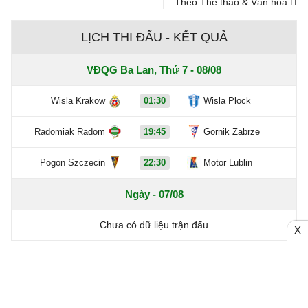
Theo Thể thao & Văn hóa
LỊCH THI ĐẤU - KẾT QUẢ
VĐQG Ba Lan, Thứ 7 - 08/08
Wisla Krakow
01:30
Wisla Plock
Radomiak Radom
19:45
Gornik Zabrze
Pogon Szczecin
22:30
Motor Lublin
Ngày - 07/08
Chưa có dữ liệu trận đấu
X
Hôm nay - 06/08
Chưa có dữ liệu trận đấu