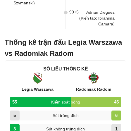
Szymanski)
90+5'
Adrian Dieguez
(Kiến tạo: Ibrahima
Camara)
Thống kê trận đấu Legia Warszawa
vs Radomiak Radom
SỐ LIỆU THỐNG KÊ
Legia Warszawa
Radomiak Radom
55
45
Kiểm soát bóng
5
6
Sút trúng đích
3
1
Sút không trúng đích