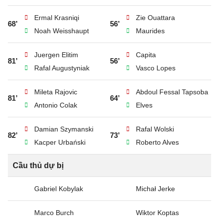
Ermal Krasniqi
Zie Ouattara
68’
56’
Noah Weisshaupt
Maurides
Juergen Elitim
Capita
81’
56’
Rafal Augustyniak
Vasco Lopes
Mileta Rajovic
Abdoul Fessal Tapsoba
81’
64’
Antonio Colak
Elves
Damian Szymanski
Rafal Wolski
82’
73’
Kacper Urbański
Roberto Alves
Cầu thủ dự bị
Gabriel Kobylak
Michał Jerke
Marco Burch
Wiktor Koptas