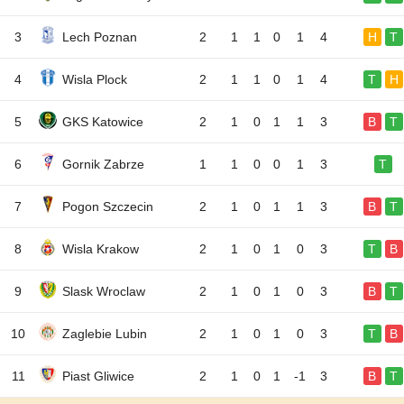
3
Lech Poznan
2
1
1
0
1
4
H
T
4
Wisla Plock
2
1
1
0
1
4
T
H
5
GKS Katowice
2
1
0
1
1
3
B
T
6
Gornik Zabrze
1
1
0
0
1
3
T
7
Pogon Szczecin
2
1
0
1
1
3
B
T
8
Wisla Krakow
2
1
0
1
0
3
T
B
9
Slask Wroclaw
2
1
0
1
0
3
B
T
10
Zaglebie Lubin
2
1
0
1
0
3
T
B
11
Piast Gliwice
2
1
0
1
-1
3
B
T