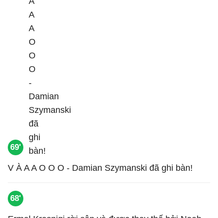
69'
V À A A O O O - Damian Szymanski đã ghi bàn!
68'