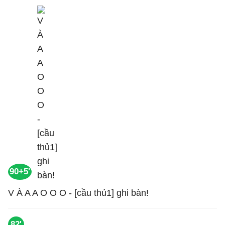
90+5'
V À A A O O O - [cầu thủ1] ghi bàn!
82'