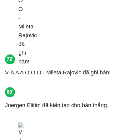
72'
V À A A O O O - Mileta Rajovic đã ghi bàn!
69'
Juergen Elitim đã kiến tạo cho bàn thắng.