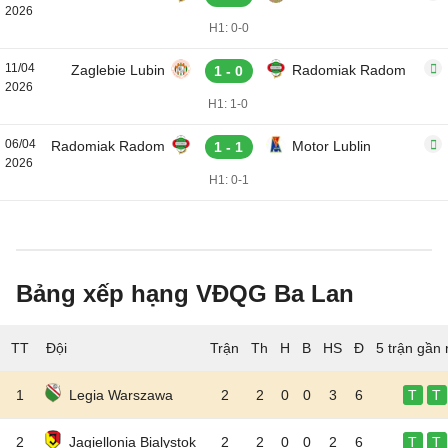
2026
H1: 0-0
11/04
Zaglebie Lubin
Radomiak Radom
1 - 0
2026
H1: 1-0
06/04
Radomiak Radom
Motor Lublin
1 - 1
2026
H1: 0-1
Bảng xếp hạng VĐQG Ba Lan
TT
Đội
5 trận gần 
1
Legia Warszawa
2
2
0
0
3
6
T
T
2
Jagiellonia Bialystok
2
2
0
0
2
6
T
T