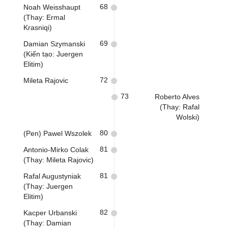
68
Noah Weisshaupt
(Thay: Ermal
Krasniqi)
69
Damian Szymanski
(Kiến tạo: Juergen
Elitim)
72
Mileta Rajovic
73
Roberto Alves
(Thay: Rafal
Wolski)
80
(Pen) Pawel Wszolek
81
Antonio-Mirko Colak
(Thay: Mileta Rajovic)
81
Rafal Augustyniak
(Thay: Juergen
Elitim)
82
Kacper Urbanski
(Thay: Damian