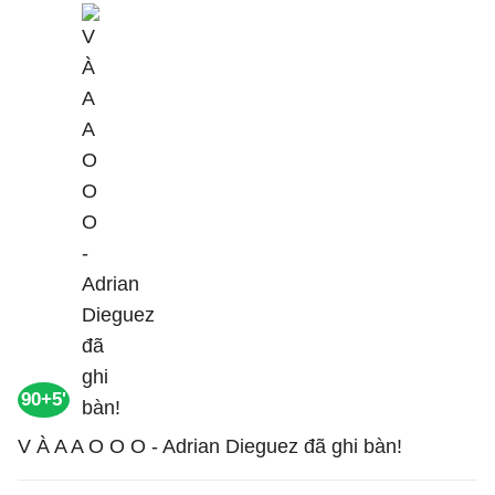
90+5'
V À A A O O O - Adrian Dieguez đã ghi bàn!