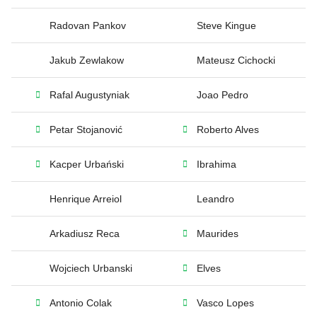
Radovan Pankov
Steve Kingue
Jakub Zewlakow
Mateusz Cichocki
Rafal Augustyniak
Joao Pedro
Petar Stojanović
Roberto Alves
Kacper Urbański
Ibrahima
Henrique Arreiol
Leandro
Arkadiusz Reca
Maurides
Wojciech Urbanski
Elves
Antonio Colak
Vasco Lopes