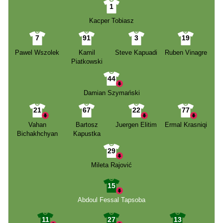
1
Kacper Tobiasz
7
91
3
19
Pawel Wszolek
Kamil
Steve Kapuadi
Ruben Vinagre
Piatkowski
44
Damian Szymański
21
67
22
77
Vahan
Bartosz
Juergen Elitim
Ermal Krasniqi
Bichakhchyan
Kapustka
29
Mileta Rajović
15
Abdoul Fessal Tapsoba
11
27
13