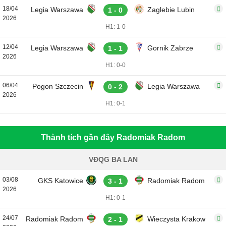
18/04
Legia Warszawa
Zaglebie Lubin
1 - 0
2026
H1: 1-0
12/04
Legia Warszawa
Gornik Zabrze
1 - 1
2026
H1: 0-0
06/04
Pogon Szczecin
Legia Warszawa
0 - 2
2026
H1: 0-1
Thành tích gần đây Radomiak Radom
VĐQG BA LAN
03/08
GKS Katowice
Radomiak Radom
3 - 1
2026
H1: 0-1
24/07
Radomiak Radom
Wieczysta Krakow
2 - 1