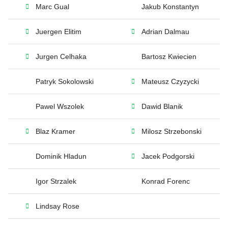
Marc Gual
Jakub Konstantyn
Juergen Elitim
Adrian Dalmau
Jurgen Celhaka
Bartosz Kwiecien
Patryk Sokolowski
Mateusz Czyzycki
Pawel Wszolek
Dawid Blanik
Blaz Kramer
Milosz Strzebonski
Dominik Hladun
Jacek Podgorski
Igor Strzalek
Konrad Forenc
Lindsay Rose