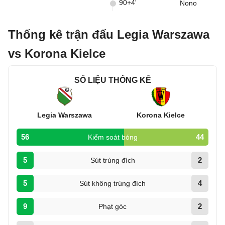
90+4'
Nono
Thống kê trận đấu Legia Warszawa
vs Korona Kielce
SỐ LIỆU THỐNG KÊ
Legia Warszawa
Korona Kielce
56
44
Kiểm soát bóng
5
2
Sút trúng đích
5
4
Sút không trúng đích
9
2
Phạt góc