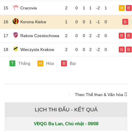
15
Cracovia
2
0
1
1
-2
1
H
B
16
Korona Kielce
1
0
0
1
-1
0
B
17
Rakow Czestochowa
2
0
0
2
-2
0
B
B
18
Wieczysta Krakow
2
0
0
2
-2
0
B
B
T
Thắng
H
Hòa
B
Bại
Theo Thể thao & Văn hóa
LỊCH THI ĐẤU - KẾT QUẢ
VĐQG Ba Lan, Chủ nhật - 09/08