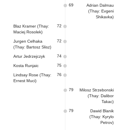
69
Adrian Dalmau
(Thay: Evgeni
Shikavka)
72
Blaz Kramer (Thay:
Maciej Rosolek)
72
Jurgen Celhaka
(Thay: Bartosz Slisz)
74
Artur Jedrzejczyk
75
Kosta Runjaic
76
Lindsay Rose (Thay:
Ernest Muci)
79
Milosz Strzebonski
(Thay: Dalibor
Takac)
79
Dawid Blanik
(Thay: Kyrylo
Petrov)