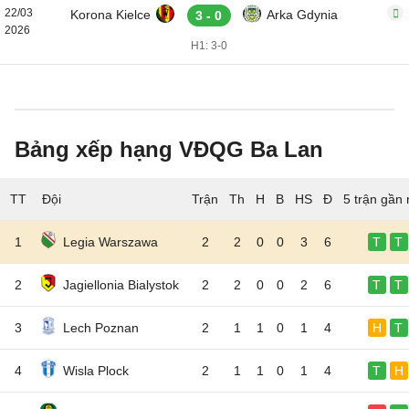
22/03
Korona Kielce
Arka Gdynia
3 - 0
2026
H1: 3-0
Bảng xếp hạng VĐQG Ba Lan
TT
Đội
5 trận gần 
1
Legia Warszawa
2
2
0
0
3
6
T
T
2
Jagiellonia Bialystok
2
2
0
0
2
6
T
T
3
Lech Poznan
2
1
1
0
1
4
H
T
4
Wisla Plock
2
1
1
0
1
4
T
H