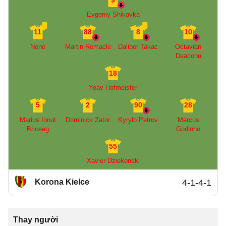
9
Evgeniy Shikavka
11
88
8
10
Nono
Martin Remacle
Dalibor Takac
Octavian
Deaconu
18
Yoav Hofmeister
5
2
90
28
Marius Ionut
Dominick Zator
Kyrylo Petrov
Marcus
Briceag
Godinho
55
Xavier Dziekonski
Korona Kielce
4-1-4-1
Thay người