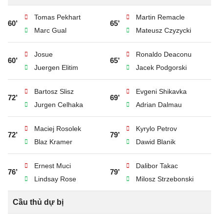
Tomas Pekhart
Martin Remacle
60’
65’
Marc Gual
Mateusz Czyzycki
Josue
Ronaldo Deaconu
60’
65’
Juergen Elitim
Jacek Podgorski
Bartosz Slisz
Evgeni Shikavka
72’
69’
Jurgen Celhaka
Adrian Dalmau
Maciej Rosolek
Kyrylo Petrov
72’
79’
Blaz Kramer
Dawid Blanik
Ernest Muci
Dalibor Takac
76’
79’
Lindsay Rose
Milosz Strzebonski
Cầu thủ dự bị