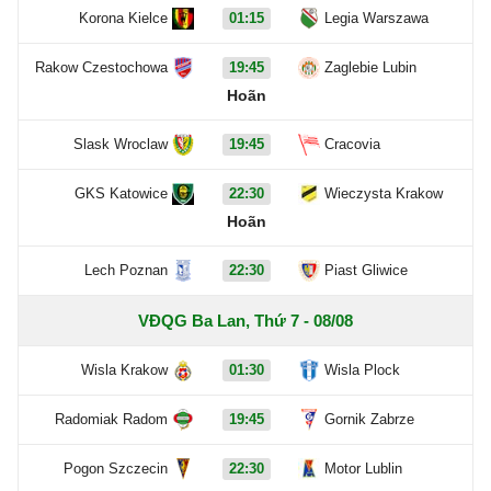
Korona Kielce
01:15
Legia Warszawa
Rakow Czestochowa
19:45
Zaglebie Lubin
Hoãn
Slask Wroclaw
19:45
Cracovia
GKS Katowice
22:30
Wieczysta Krakow
Hoãn
Lech Poznan
22:30
Piast Gliwice
VĐQG Ba Lan, Thứ 7 - 08/08
Wisla Krakow
01:30
Wisla Plock
Radomiak Radom
19:45
Gornik Zabrze
Pogon Szczecin
22:30
Motor Lublin