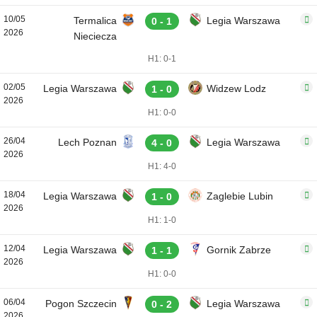
10/05
Termalica
Legia Warszawa
0 - 1
2026
Nieciecza
H1: 0-1
02/05
Legia Warszawa
Widzew Lodz
1 - 0
2026
H1: 0-0
26/04
Lech Poznan
Legia Warszawa
4 - 0
2026
H1: 4-0
18/04
Legia Warszawa
Zaglebie Lubin
1 - 0
2026
H1: 1-0
12/04
Legia Warszawa
Gornik Zabrze
1 - 1
2026
H1: 0-0
06/04
Pogon Szczecin
Legia Warszawa
0 - 2
2026