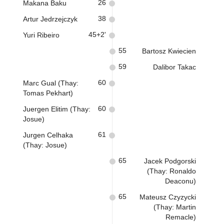
26
Makana Baku
38
Artur Jedrzejczyk
45+2'
Yuri Ribeiro
55
Bartosz Kwiecien
59
Dalibor Takac
60
Marc Gual (Thay:
Tomas Pekhart)
60
Juergen Elitim (Thay:
Josue)
61
Jurgen Celhaka
(Thay: Josue)
65
Jacek Podgorski
(Thay: Ronaldo
Deaconu)
65
Mateusz Czyzycki
(Thay: Martin
Remacle)