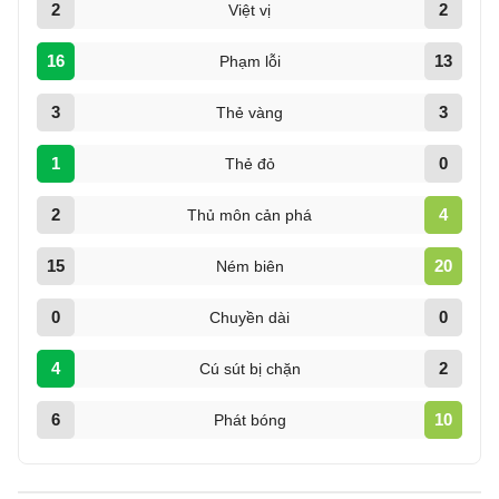
2
2
Việt vị
16
13
Phạm lỗi
3
3
Thẻ vàng
1
0
Thẻ đỏ
2
4
Thủ môn cản phá
15
20
Ném biên
0
0
Chuyền dài
4
2
Cú sút bị chặn
6
10
Phát bóng