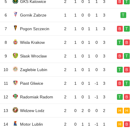
5
GKS Katowice
2
1
0
1
1
3
B
T
6
Gornik Zabrze
1
1
0
0
1
3
T
7
Pogon Szczecin
2
1
0
1
1
3
B
T
8
Wisla Krakow
2
1
0
1
0
3
T
B
9
Slask Wroclaw
2
1
0
1
0
3
B
T
10
Zaglebie Lubin
2
1
0
1
0
3
T
B
11
Piast Gliwice
2
1
0
1
-1
3
B
T
12
Radomiak Radom
2
1
0
1
-1
3
T
B
13
Widzew Lodz
2
0
2
0
0
2
H
H
14
Motor Lublin
2
0
1
1
-1
1
H
B