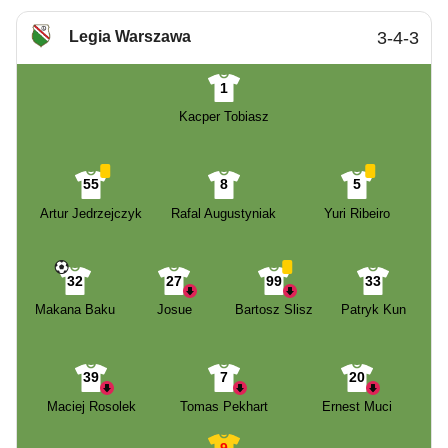
Legia Warszawa
3-4-3
1
Kacper Tobiasz
55
8
5
Artur Jedrzejczyk
Rafal Augustyniak
Yuri Ribeiro
32
27
99
33
Makana Baku
Josue
Bartosz Slisz
Patryk Kun
39
7
20
Maciej Rosolek
Tomas Pekhart
Ernest Muci