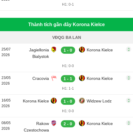
H1: 0-1
Thành tích gần đây Korona Kielce
VĐQG BA LAN
25/07
Jagiellonia
Korona Kielce
1 - 0
2026
Bialystok
H1: 0-0
23/05
Cracovia
Korona Kielce
1 - 1
2026
H1: 1-1
16/05
Korona Kielce
Widzew Lodz
1 - 0
2026
H1: 0-0
08/05
Rakow
Korona Kielce
2 - 0
2026
Czestochowa