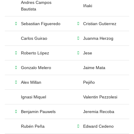
Andres Campos
Iñaki
Bautista
Sebastian Figueredo
Cristian Gutierrez
Carlos Guirao
Juanma Herzog
Roberto López
Jese
Gonzalo Melero
Jaime Mata
Alex Millan
Pejiño
Ignasi Miquel
Valentin Pezzolesi
Benjamin Pauwels
Jeremia Recoba
Rubén Peña
Edward Cedeno