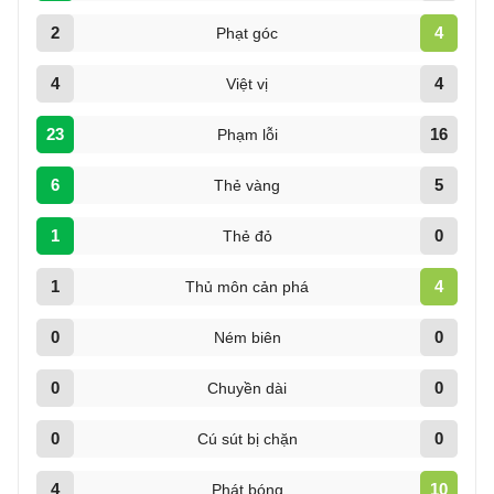
2
4
Phạt góc
4
4
Việt vị
23
16
Phạm lỗi
6
5
Thẻ vàng
1
0
Thẻ đỏ
1
4
Thủ môn cản phá
0
0
Ném biên
0
0
Chuyền dài
0
0
Cú sút bị chặn
4
10
Phát bóng