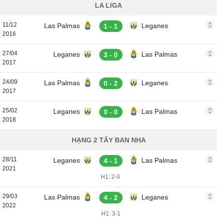
LA LIGA
11/12
Las Palmas
Leganes
1 - 1
2016
27/04
Leganes
Las Palmas
3 - 0
2017
24/09
Las Palmas
Leganes
0 - 2
2017
25/02
Leganes
Las Palmas
0 - 0
2018
HẠNG 2 TÂY BAN NHA
28/11
Leganes
Las Palmas
4 - 1
2021
H1: 2-0
29/03
Las Palmas
Leganes
4 - 2
2022
H1: 3-1