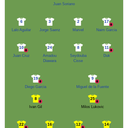
Juan Soriano
6
3
2
17
Lalo Aguilar
Jorge Saenz
Marvel
Naim Garcia
10
24
8
11
Juan Cruz
Amadou
Seydouba
Duk
Diawara
Cisse
19
9
Diego Garcia
Miguel de la Fuente
8
25
Ivan Gil
Milos Lukovic
22
16
12
14