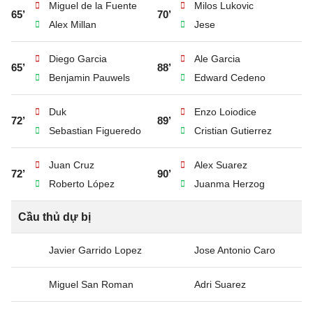
Miguel de la Fuente
Milos Lukovic
65’
70’
Alex Millan
Jese
Diego Garcia
Ale Garcia
65’
88’
Benjamin Pauwels
Edward Cedeno
Duk
Enzo Loiodice
72’
89’
Sebastian Figueredo
Cristian Gutierrez
Juan Cruz
Alex Suarez
72’
90’
Roberto López
Juanma Herzog
Cầu thủ dự bị
Javier Garrido Lopez
Jose Antonio Caro
Miguel San Roman
Adri Suarez