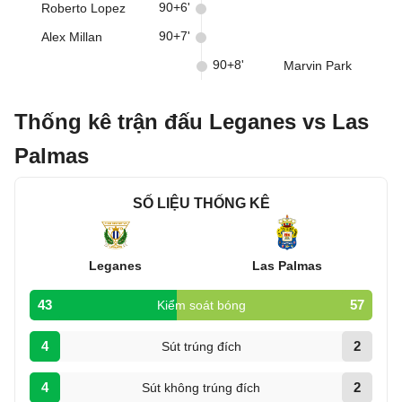
90+6'
Roberto Lopez
90+7'
Alex Millan
90+8'
Marvin Park
Thống kê trận đấu Leganes vs Las
Palmas
SỐ LIỆU THỐNG KÊ
Leganes
Las Palmas
43
57
Kiểm soát bóng
4
2
Sút trúng đích
4
2
Sút không trúng đích