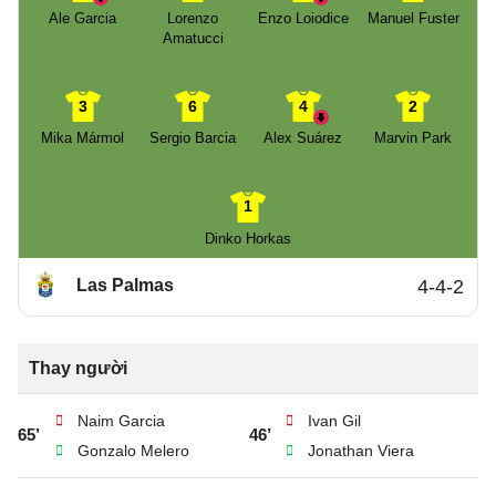
Ale Garcia
Lorenzo
Enzo Loiodice
Manuel Fuster
Amatucci
3
6
4
2
Mika Mármol
Sergio Barcia
Alex Suárez
Marvin Park
1
Dinko Horkas
Las Palmas
4-4-2
Thay người
Naim Garcia
Ivan Gil
65’
46’
Gonzalo Melero
Jonathan Viera