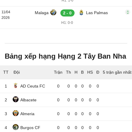
H1: 1-0
11/04
Malaga
Las Palmas
2 - 0
2026
H1: 0-0
Bảng xếp hạng Hạng 2 Tây Ban Nha
TT
Đội
5 trận gần nhất
1
AD Ceuta FC
0
0
0
0
0
0
2
Albacete
0
0
0
0
0
0
3
Almeria
0
0
0
0
0
0
4
Burgos CF
0
0
0
0
0
0