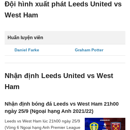
Đội hình xuất phát Leeds United vs
West Ham
Huấn luyện viên
Daniel Farke
Graham Potter
Nhận định Leeds United vs West
Ham
Nhận định bóng đá Leeds vs West Ham 21h00
ngày 25/9 (Ngoại hạng Anh 2021/22)
Leeds vs West Ham lúc 21h00 ngày 25/9
(Vòng 6 Ngoại hạng Anh Premier League