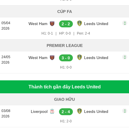
CÚP FA
05/04
West Ham
Leeds United
2 - 2
2026
H1: 0-1
|
HP: 0-0
|
Pen: 2-4
PREMIER LEAGUE
24/05
West Ham
Leeds United
3 - 0
2026
H1: 0-0
Thành tích gần đây Leeds United
GIAO HỮU
03/08
Liverpool
Leeds United
2 - 4
2026
H1: 2-0