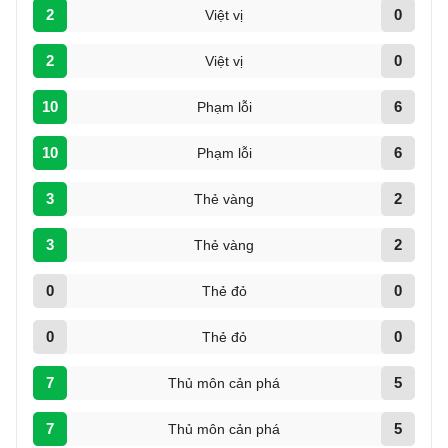
2
0
Việt vị
2
0
Việt vị
10
6
Phạm lỗi
10
6
Phạm lỗi
3
2
Thẻ vàng
3
2
Thẻ vàng
0
0
Thẻ đỏ
0
0
Thẻ đỏ
7
5
Thủ môn cản phá
7
5
Thủ môn cản phá