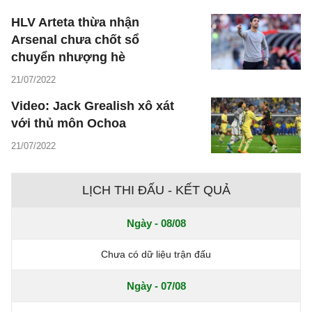
HLV Arteta thừa nhận
Arsenal chưa chốt sổ
chuyển nhượng hè
21/07/2022
Video: Jack Grealish xô xát
với thủ môn Ochoa
21/07/2022
LỊCH THI ĐẤU - KẾT QUẢ
Ngày - 08/08
Chưa có dữ liệu trận đấu
Ngày - 07/08