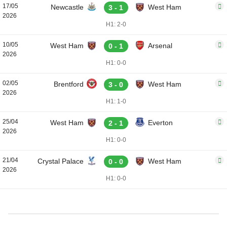
17/05
Newcastle
West Ham
3 - 1
2026
H1: 2-0
10/05
West Ham
Arsenal
0 - 1
2026
H1: 0-0
02/05
Brentford
West Ham
3 - 0
2026
H1: 1-0
25/04
West Ham
Everton
2 - 1
2026
H1: 0-0
21/04
Crystal Palace
West Ham
0 - 0
2026
H1: 0-0