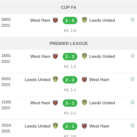
CÚP FA
09/01
West Ham
Leeds United
2 - 0
2022
H1: 1-0
PREMIER LEAGUE
16/01
West Ham
Leeds United
2 - 3
2022
H1: 1-2
05/01
Leeds United
West Ham
2 - 2
2023
H1: 1-1
21/05
West Ham
Leeds United
3 - 1
2023
H1: 1-1
25/10
Leeds United
West Ham
2 - 1
2025
H1: 2-0