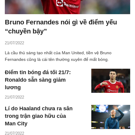
Bruno Fernandes nói gì về điểm yếu
“chuyền bậy”
21/07/2022
Là cầu thủ sáng tạo nhất của Man United, tiền vệ Bruno
Fernandes cũng là cái tên thường xuyên để mất bóng.
Điểm tin bóng đá tối 21/7:
Ronaldo sẵn sàng giảm
lương
21/07/2022
Lí do Haaland chưa ra sân
trong trận giao hữu của
Man City
21/07/2022