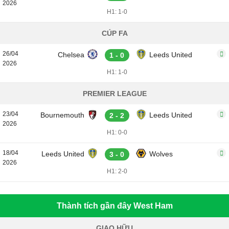
2026
H1: 1-0
CÚP FA
26/04
Chelsea
Leeds United
1 - 0
2026
H1: 1-0
PREMIER LEAGUE
23/04
Bournemouth
Leeds United
2 - 2
2026
H1: 0-0
18/04
Leeds United
Wolves
3 - 0
2026
H1: 2-0
Thành tích gần đây West Ham
GIAO HỮU