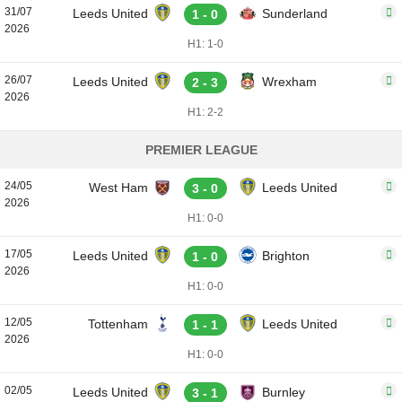
31/07
Leeds United
Sunderland
1 - 0
2026
H1: 1-0
26/07
Leeds United
Wrexham
2 - 3
2026
H1: 2-2
PREMIER LEAGUE
24/05
West Ham
Leeds United
3 - 0
2026
H1: 0-0
17/05
Leeds United
Brighton
1 - 0
2026
H1: 0-0
12/05
Tottenham
Leeds United
1 - 1
2026
H1: 0-0
02/05
Leeds United
Burnley
3 - 1