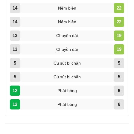
14
22
Ném biên
14
22
Ném biên
13
19
Chuyền dài
13
19
Chuyền dài
5
5
Cú sút bị chặn
5
5
Cú sút bị chặn
12
6
Phát bóng
12
6
Phát bóng