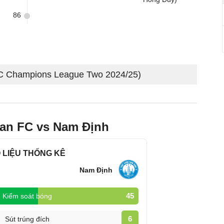
86
FC Champions League Two 2024/25)
Man FC vs Nam Định
 LIỆU THỐNG KÊ
Nam Định
45
Kiểm soát bóng
6
Sút trúng đích