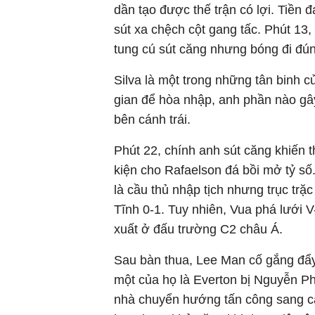
dần tạo được thế trận có lợi. Tiền
sút xa chệch cột gang tấc. Phút 13,
tung cú sút căng nhưng bóng đi đún
Silva là một trong những tân binh 
gian để hòa nhập, anh phần nào gâ
bên cánh trái.
Phút 22, chính anh sút căng khiến 
kiện cho Rafaelson đá bồi mở tỷ s
là cầu thủ nhập tịch nhưng trục trặ
Tĩnh 0-1. Tuy nhiên, Vua phá lưới V
xuất ở đấu trường C2 châu Á.
Sau bàn thua, Lee Man cố gắng đẩy 
một của họ là Everton bị Nguyễn P
nhà chuyển hướng tấn công sang cá