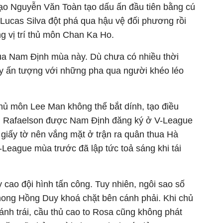
 đạo Nguyễn Văn Toàn tạo dấu ấn đầu tiên bằng cú
 Lucas Silva đột phá qua hậu vệ đối phương rồi
g vị trí thủ môn Chan Ka Ho.
của Nam Định mùa này. Dù chưa có nhiều thời
y ấn tượng với những pha qua người khéo léo
thủ môn Lee Man không thể bắt dính, tạo điều
ố. Rafaelson được Nam Định đăng ký ở V-League
c giấy tờ nên vắng mặt ở trận ra quân thua Hà
-League mùa trước đã lập tức toả sáng khi tái
cao đội hình tấn công. Tuy nhiên, ngôi sao số
hong Hồng Duy khoá chặt bên cánh phải. Khi chủ
nh trái, cầu thủ cao to Rosa cũng không phát