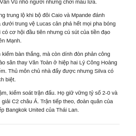
 Văn Vũ nhỏ người nhưng chơi máu lửa.
g trung lộ khi bộ đôi Caio và Mpande đánh
a dưới trung vệ Lucas cản phá hết mọi pha bóng
 có cơ hội đầu tiên nhưng cú sút của tiền đạo
ên Mạnh.
ìm kiếm bàn thắng, mà còn dính đòn phản công
ào sân thay Văn Toàn ở hiệp hai Lý Công Hoàng
iểm. Thủ môn chủ nhà đẩy được nhưng Silva có
h biệt.
m, kiểm soát trận đấu. Họ giữ vững tỷ số 2-0 và
i giải C2 châu Á. Trận tiếp theo, đoàn quân của
ếp Bangkok United của Thái Lan.