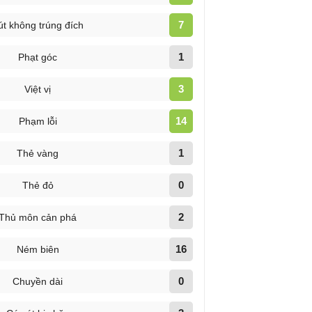
7
út không trúng đích
1
Phạt góc
3
Việt vị
14
Phạm lỗi
1
Thẻ vàng
0
Thẻ đỏ
2
Thủ môn cản phá
16
Ném biên
0
Chuyền dài