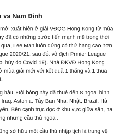
n vs Nam Định
hi mới xuất hiện ở giải VĐQG Hong Kong từ mùa
này đã có những bước tiến mạnh mẽ trong thời
a qua, Lee Man luôn đứng có thứ hạng cao hơn
eague 2020/21, sau đó, vô địch Prmier League
 bị hủy do Covid-19). Nhà ĐKVĐ Hong Kong
ở mùa giải mới với kết quả 1 thắng và 1 thua
i.
 hậu. Đội bóng này đã thuê đến 8 ngoại binh
Iraq, Astonia, Tây Ban Nha, Nhật, Brazil, Hà
yến. Bên cạnh trục dọc ở khu vực giữa sân, hai
ng những cầu thủ ngoại.
ũng sở hữu một cầu thủ nhập tịch là trung vệ