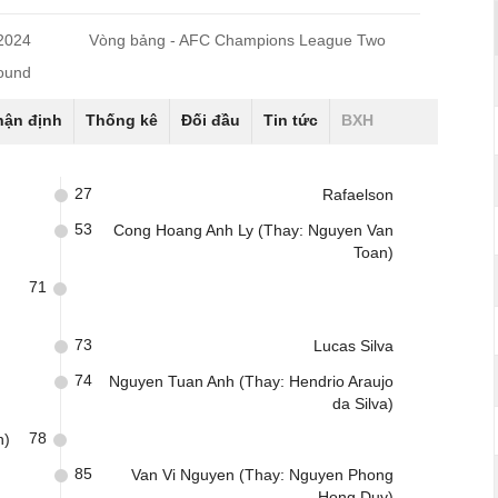
/2024
Vòng bảng - AFC Champions League Two
ound
hận định
Thống kê
Đối đầu
Tin tức
BXH
27
Rafaelson
53
Cong Hoang Anh Ly (Thay: Nguyen Van
Toan)
71
73
Lucas Silva
74
Nguyen Tuan Anh (Thay: Hendrio Araujo
da Silva)
78
n)
85
Van Vi Nguyen (Thay: Nguyen Phong
Hong Duy)