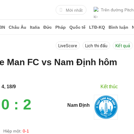
Trên đường Pitch
Mới nhất
BN
Châu Âu
Italia
Đức
Pháp
Quốc tế
LTĐ-KQ
Bình luận
LiveScore
Lịch thi đấu
Kết quả
Lee Man FC vs Nam Định hôm
4, 18/9
Kết thúc
0 : 2
Nam Định
Hiệp một:
0-1