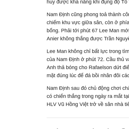
huy được khả năng khi đụng độ Tô
Nam Định cũng phong toả thành côn
chiếm khu vực giữa sân, còn ở phí
bổng. Phải tới phút 67 Lee Man mới
Anier không thắng được Trần Nguy
Lee Man không chỉ bất lực trong t
của Nam Định ở phút 72. Cầu thủ v
Anh thả bóng cho Rafaelson dứt đ
mặt đúng lúc để đá bồi nhân đôi các
Nam Định sau đó chủ động chơi chậ
có chiến thắng trong ngày ra mắt tạ
HLV Vũ Hồng Việt trở về sân nhà ti