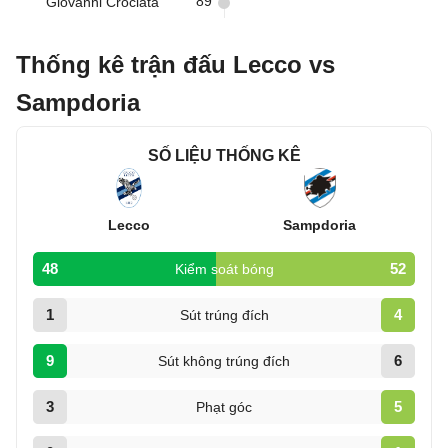
89
Giovanni Crociata
Thống kê trận đấu Lecco vs
Sampdoria
SỐ LIỆU THỐNG KÊ
Lecco
Sampdoria
48
52
Kiểm soát bóng
1
4
Sút trúng đích
9
6
Sút không trúng đích
3
5
Phạt góc