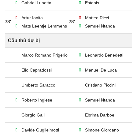
Gabriel Lunetta
Estanis
Artur Ionita
Matteo Ricci
78’
78’
Mats Leentje Lemmens
Samuel Ntanda
Cầu thủ dự bị
Marco Romano Frigerio
Leonardo Benedetti
Elio Capradossi
Manuel De Luca
Umberto Saracco
Cristiano Piccini
Roberto Inglese
Samuel Ntanda
Giorgio Galli
Ebrima Darboe
Davide Guglielmotti
Simone Giordano