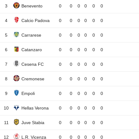
3
Benevento
0
0
0
0
0
0
4
Calcio Padova
0
0
0
0
0
0
5
Carrarese
0
0
0
0
0
0
6
Catanzaro
0
0
0
0
0
0
7
Cesena FC
0
0
0
0
0
0
8
Cremonese
0
0
0
0
0
0
9
Empoli
0
0
0
0
0
0
10
Hellas Verona
0
0
0
0
0
0
11
Juve Stabia
0
0
0
0
0
0
12
L.R. Vicenza
0
0
0
0
0
0