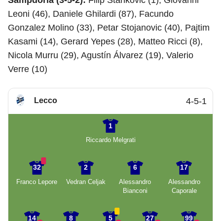
Sampdoria (3-5-2):
Filip Stankovic (1), Giovanni
Leoni (46), Daniele Ghilardi (87), Facundo
Gonzalez Molino (33), Petar Stojanovic (40), Pajtim
Kasami (14), Gerard Yepes (28), Matteo Ricci (8),
Nicola Murru (29), Agustín Álvarez (19), Valerio
Verre (10)
Lecco
4-5-1
1
Riccardo Melgrati
32
2
6
17
Franco Lepore
Vedran Celjak
Alessandro
Alessandro
Bianconi
Caporale
14
8
5
27
99