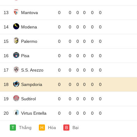
13
Mantova
0
0
0
0
0
0
14
Modena
0
0
0
0
0
0
15
Palermo
0
0
0
0
0
0
16
Pisa
0
0
0
0
0
0
17
S.S. Arezzo
0
0
0
0
0
0
18
Sampdoria
0
0
0
0
0
0
19
Sudtirol
0
0
0
0
0
0
20
Virtus Entella
0
0
0
0
0
0
T
Thắng
H
Hòa
B
Bại