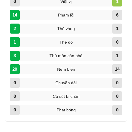
0
1
Việt vị
14
6
Phạm lỗi
2
1
Thẻ vàng
1
0
Thẻ đỏ
3
1
Thủ môn cản phá
20
14
Ném biên
0
0
Chuyền dài
0
0
Cú sút bị chặn
0
0
Phát bóng