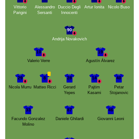
Vittorio
Alessandro
Duccio Degli
Artur Ionita
Nicolo Buso
Parigini
Sersanti
Innocenti
90
Andrija Novakovich
10
19
Valerio Verre
Agustín Álvarez
29
8
28
14
40
Nicola Murru
Matteo Ricci
Gerard
Pajtim
Petar
Yepes
Kasami
Stojanovic
33
87
46
Facundo Gonzalez
Daniele Ghilardi
Giovanni Leoni
Molino