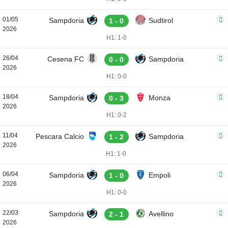
01/05
Sampdoria
Sudtirol
1 - 0
2026
H1: 1-0
26/04
Cesena FC
Sampdoria
0 - 0
2026
H1: 0-0
18/04
Sampdoria
Monza
0 - 3
2026
H1: 0-2
11/04
Pescara Calcio
Sampdoria
1 - 2
2026
H1: 1-0
06/04
Sampdoria
Empoli
1 - 0
2026
H1: 0-0
22/03
Sampdoria
Avellino
2 - 1
2026