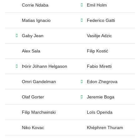
Corrie Ndaba
Emil Holm
Matias Ignacio
Federico Gatti
Gaby Jean
Vasilije Adzic
Alex Sala
Filip Kostić
Þórir Jóhann Helgason
Fabio Miretti
Omri Gandelman
Edon Zhegrova
Olaf Gorter
Jeremie Boga
Filip Marchwinski
Loïs Openda
Niko Kovac
Khéphren Thuram