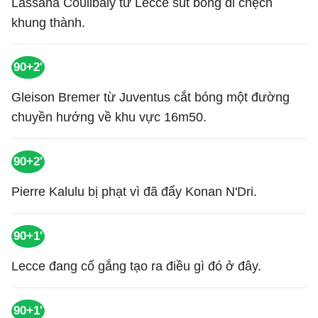
Lassana Coulibaly từ Lecce sút bóng đi chệch
khung thành.
90+2'
Gleison Bremer từ Juventus cắt bóng một đường
chuyền hướng về khu vực 16m50.
90+2'
Pierre Kalulu bị phạt vì đã đẩy Konan N'Dri.
90+1'
Lecce đang cố gắng tạo ra điều gì đó ở đây.
90+1'