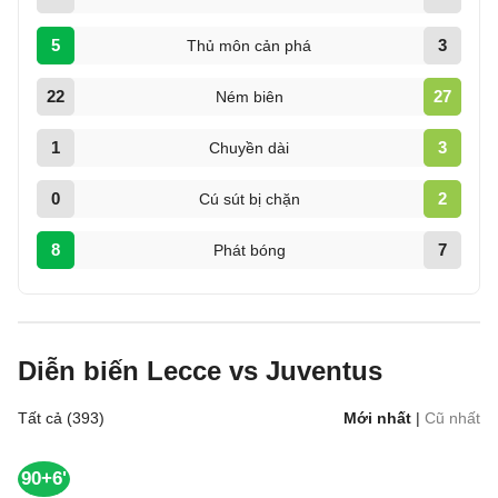
5
3
Thủ môn cản phá
22
27
Ném biên
1
3
Chuyền dài
0
2
Cú sút bị chặn
8
7
Phát bóng
Diễn biến Lecce vs Juventus
Tất cả (393)
Mới nhất
|
Cũ nhất
90+6'