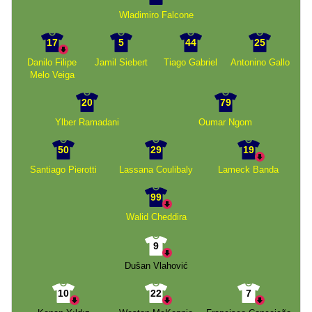
Wladimiro Falcone
17
5
44
25
Danilo Filipe
Jamil Siebert
Tiago Gabriel
Antonino Gallo
Melo Veiga
20
79
Ylber Ramadani
Oumar Ngom
50
29
19
Santiago Pierotti
Lassana Coulibaly
Lameck Banda
99
Walid Cheddira
9
Dušan Vlahović
10
22
7