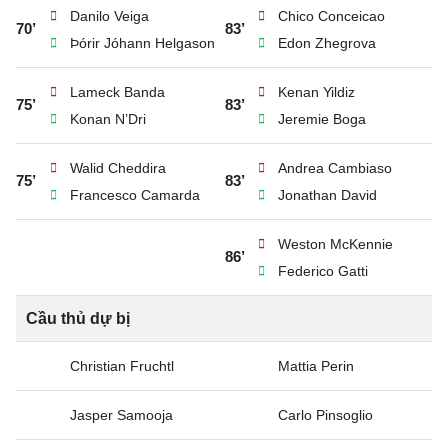
Danilo Veiga
Chico Conceicao
70’
83’
Þórir Jóhann Helgason
Edon Zhegrova
Lameck Banda
Kenan Yildiz
75’
83’
Konan N’Dri
Jeremie Boga
Walid Cheddira
Andrea Cambiaso
75’
83’
Francesco Camarda
Jonathan David
Weston McKennie
86’
Federico Gatti
Cầu thủ dự bị
Christian Fruchtl
Mattia Perin
Jasper Samooja
Carlo Pinsoglio