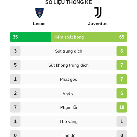
SỐ LIỆU THỐNG KÊ
Lecce
Juventus
35
65
Kiểm soát bóng
3
6
Sút trúng đích
5
7
Sút không trúng đích
1
7
Phạt góc
2
6
Việt vị
7
18
Phạm lỗi
1
1
Thẻ vàng
0
0
Thẻ đỏ