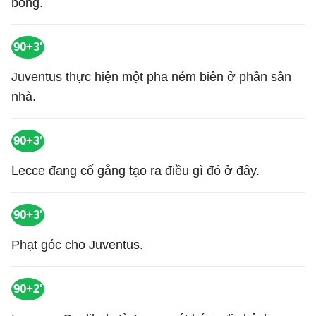
bóng.
90+3'
Juventus thực hiện một pha ném biên ở phần sân
nhà.
90+3'
Lecce đang cố gắng tạo ra điều gì đó ở đây.
90+3'
Phạt góc cho Juventus.
90+2'