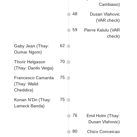
Cambiaso)
48
Dusan Vlahovic
(VAR check)
59
Pierre Kalulu (VAR
check)
62
Gaby Jean (Thay:
Oumar Ngom)
70
Thorir Helgason
(Thay: Danilo Veiga)
75
Francesco Camarda
(Thay: Walid
Cheddira)
75
Konan N'Dri (Thay:
Lameck Banda)
76
Emil Holm (Thay:
Dusan Vlahovic)
80
Chico Conceicao