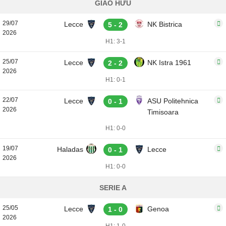
GIAO HỮU
29/07
Lecce
NK Bistrica
5 - 2
2026
H1: 3-1
25/07
Lecce
NK Istra 1961
2 - 2
2026
H1: 0-1
22/07
Lecce
ASU Politehnica
0 - 1
2026
Timisoara
H1: 0-0
19/07
Haladas
Lecce
0 - 1
2026
H1: 0-0
SERIE A
25/05
Lecce
Genoa
1 - 0
2026