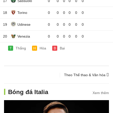
17
Sassuolo
0
0
0
0
0
0
18
Torino
0
0
0
0
0
0
19
Udinese
0
0
0
0
0
0
20
Venezia
0
0
0
0
0
0
T
Thắng
H
Hòa
B
Bại
Theo Thể thao & Văn hóa
Bóng đá Italia
Xem thêm