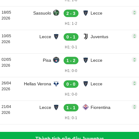
H1: 1-0
18/05
Sassuolo
Lecce
2 - 3
2026
H1: 1-2
10/05
Lecce
Juventus
0 - 1
2026
H1: 0-1
02/05
Pisa
Lecce
1 - 2
2026
H1: 0-0
26/04
Hellas Verona
Lecce
0 - 0
2026
H1: 0-0
21/04
Lecce
Fiorentina
1 - 1
2026
H1: 0-1
Thành tích gần đây Juventus