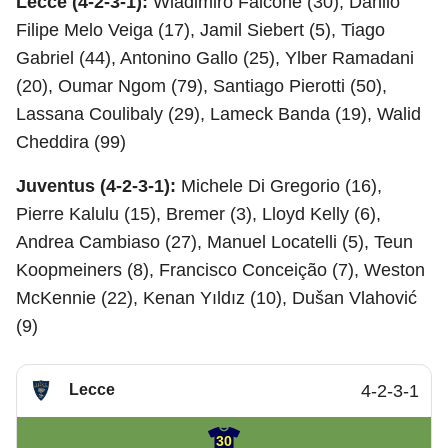
Lecce (4-2-3-1):
Wladimiro Falcone (30), Danilo
Filipe Melo Veiga (17), Jamil Siebert (5), Tiago
Gabriel (44), Antonino Gallo (25), Ylber Ramadani
(20), Oumar Ngom (79), Santiago Pierotti (50),
Lassana Coulibaly (29), Lameck Banda (19), Walid
Cheddira (99)
Juventus (4-2-3-1):
Michele Di Gregorio (16),
Pierre Kalulu (15), Bremer (3), Lloyd Kelly (6),
Andrea Cambiaso (27), Manuel Locatelli (5), Teun
Koopmeiners (8), Francisco Conceição (7), Weston
McKennie (22), Kenan Yıldız (10), Dušan Vlahović
(9)
Lecce
4-2-3-1
30