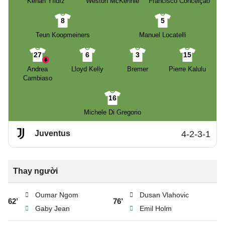
Kenan Yıldız
Weston McKennie
Francisco Conceição
8
5
Teun Koopmeiners
Manuel Locatelli
27
6
3
15
Andrea
Lloyd Kelly
Bremer
Pierre Kalulu
Cambiaso
16
Michele Di Gregorio
Juventus
4-2-3-1
Thay người
Oumar Ngom
Dusan Vlahovic
62’
76’
Gaby Jean
Emil Holm