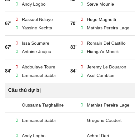
Andy Logbo
Steve Mounie
Rassoul Ndiaye
Hugo Magnetti
67’
70’
Yassine Kechta
Mathias Pereira Lage
Issa Soumare
Romain Del Castillo
67’
83’
Antoine Joujou
Hianga'a Mbock
Abdoulaye Toure
Jeremy Le Douaron
84’
84’
Emmanuel Sabbi
Axel Camblan
Cầu thủ dự bị
Oussama Targhalline
Mathias Pereira Lage
Emmanuel Sabbi
Gregorie Coudert
Andy Logbo
Achraf Dari