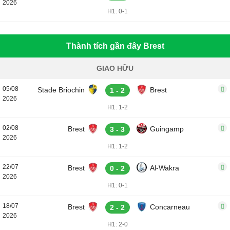
2026
H1: 0-1
Thành tích gần đây Brest
GIAO HỮU
05/08
Stade Briochin
Brest
1 - 2
2026
H1: 1-2
02/08
Brest
Guingamp
3 - 3
2026
H1: 1-2
22/07
Brest
Al-Wakra
0 - 2
2026
H1: 0-1
18/07
Brest
Concarneau
2 - 2
2026
H1: 2-0