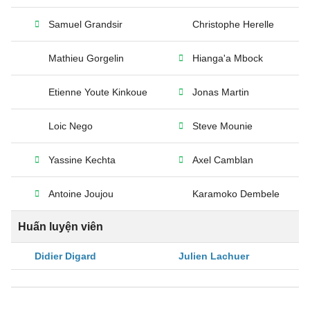
Samuel Grandsir
Christophe Herelle
Mathieu Gorgelin
Hianga'a Mbock
Etienne Youte Kinkoue
Jonas Martin
Loic Nego
Steve Mounie
Yassine Kechta
Axel Camblan
Antoine Joujou
Karamoko Dembele
Huấn luyện viên
Didier Digard
Julien Lachuer