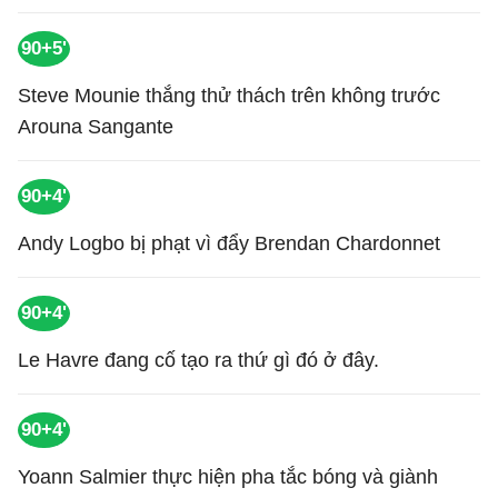
90+5'
Steve Mounie thắng thử thách trên không trước
Arouna Sangante
90+4'
Andy Logbo bị phạt vì đẩy Brendan Chardonnet
90+4'
Le Havre đang cố tạo ra thứ gì đó ở đây.
90+4'
Yoann Salmier thực hiện pha tắc bóng và giành