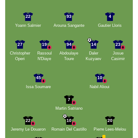
22
93
4
Yoann Salmier
Arouna Sangante
Gautier Lloris
27
19
94
14
23
Christopher
Rassoul
Abdoulaye
Daler
Josue
Operi
N'Diaye
Toure
Kuzyaev
Casimir
45
10
Issa Soumare
Nabil Alioui
7
Martin Satriano
22
10
20
Jeremy Le Douaron
Romain Del Castillo
Pierre Lees-Melou