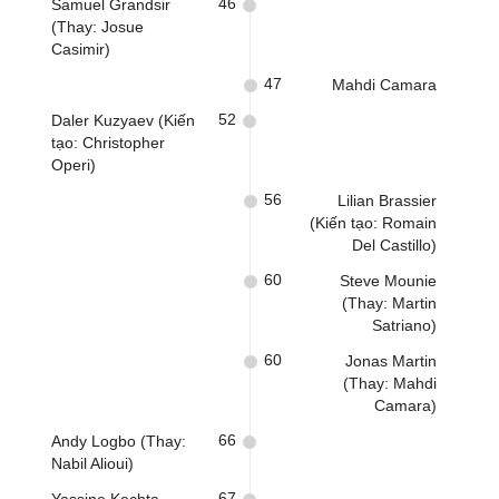
46
Samuel Grandsir
(Thay: Josue
Casimir)
47
Mahdi Camara
52
Daler Kuzyaev (Kiến
tạo: Christopher
Operi)
56
Lilian Brassier
(Kiến tạo: Romain
Del Castillo)
60
Steve Mounie
(Thay: Martin
Satriano)
60
Jonas Martin
(Thay: Mahdi
Camara)
66
Andy Logbo (Thay:
Nabil Alioui)
67