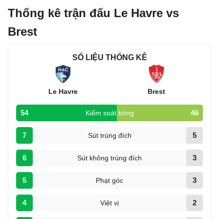
Thống kê trận đấu Le Havre vs
Brest
SỐ LIỆU THỐNG KÊ
Le Havre
Brest
54
46
Kiểm soát bóng
7
5
Sút trúng đích
6
3
Sút không trúng đích
5
3
Phạt góc
4
2
Việt vị