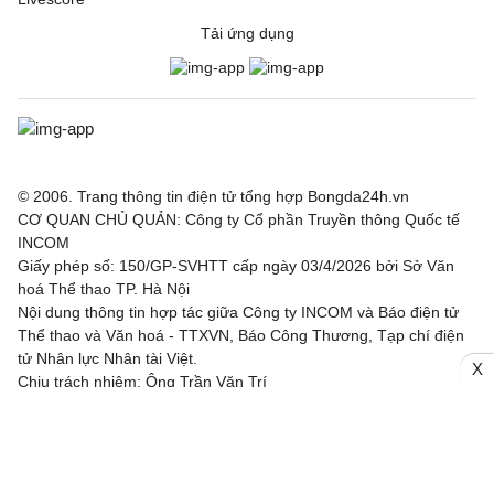
Tải ứng dụng
© 2006. Trang thông tin điện tử tổng hợp Bongda24h.vn
CƠ QUAN CHỦ QUẢN: Công ty Cổ phần Truyền thông Quốc tế
INCOM
Giấy phép số: 150/GP-SVHTT cấp ngày 03/4/2026 bởi Sở Văn
hoá Thể thao TP. Hà Nội
Nội dung thông tin hợp tác giữa Công ty INCOM và Báo điện tử
Thể thao và Văn hoá - TTXVN, Báo Công Thương, Tạp chí điện
tử Nhân lực Nhân tài Việt.
X
Chịu trách nhiệm: Ông Trần Văn Trí
Địa chỉ: Tầng 3, Tòa nhà IC, số 82 phố Duy Tân, Phường Cầu
Giấy, TP. Hà Nội
Email: bongda24h@incom.vn /Số điện thoại: (024) 3.784 8888