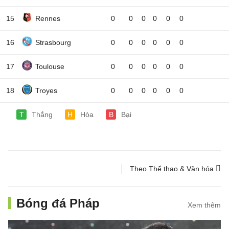
15
Rennes
0
0
0
0
0
0
16
Strasbourg
0
0
0
0
0
0
17
Toulouse
0
0
0
0
0
0
18
Troyes
0
0
0
0
0
0
T
Thắng
H
Hòa
B
Bại
Theo Thể thao & Văn hóa
Bóng đá Pháp
Xem thêm