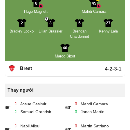
8
45
Hugo Magnetti
Mahdi Camara
2
3
5
27
Bradley Locko
Lilian Brassier
Brendan
Kenny Lala
Chardonnet
40
Marco Bizot
Brest
4-2-3-1
Thay người
Josue Casimir
Mahdi Camara
46’
60’
Samuel Grandsir
Jonas Martin
Nabil Alioui
Martin Satriano
66’
60’