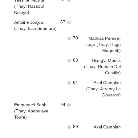
Yassine Kechta
(Thay: Rassoul
Ndiaye)
67
Antoine Joujou
(Thay: Issa Soumare)
70
Mathias Pereira-
Lage (Thay: Hugo
Magnetti)
83
Hiang'a Mbock
(Thay: Romain Del
Castillo)
84
Axel Camblan
(Thay: Jeremy Le
Douaron)
84
Emmanuel Sabbi
(Thay: Abdoulaye
Toure)
89
Axel Camblan