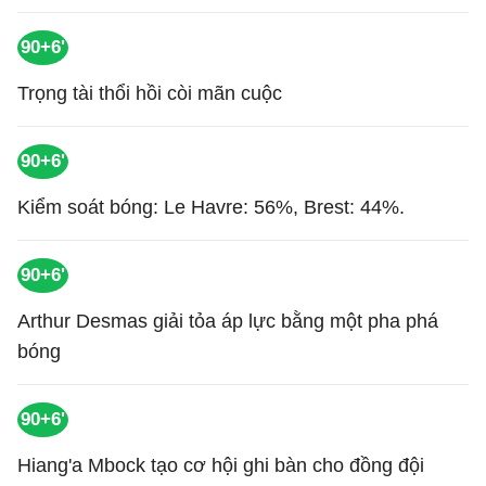
90+6'
Trọng tài thổi hồi còi mãn cuộc
90+6'
Kiểm soát bóng: Le Havre: 56%, Brest: 44%.
90+6'
Arthur Desmas giải tỏa áp lực bằng một pha phá
bóng
90+6'
Hiang'a Mbock tạo cơ hội ghi bàn cho đồng đội