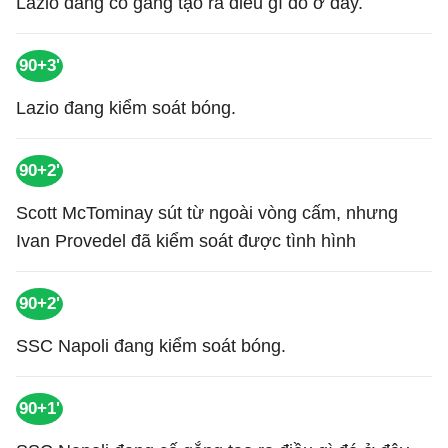
Lazio đang cố gắng tạo ra điều gì đó ở đây.
90+3'
Lazio đang kiểm soát bóng.
90+2'
Scott McTominay sút từ ngoài vòng cấm, nhưng
Ivan Provedel đã kiểm soát được tình hình
90+2'
SSC Napoli đang kiểm soát bóng.
90+1'