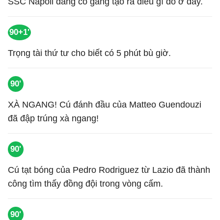
SSC Napoli đang cố gắng tạo ra điều gì đó ở đây.
90+1'
Trọng tài thứ tư cho biết có 5 phút bù giờ.
90'
XÀ NGANG! Cú đánh đầu của Matteo Guendouzi
đã đập trúng xà ngang!
90'
Cú tạt bóng của Pedro Rodriguez từ Lazio đã thành
công tìm thấy đồng đội trong vòng cấm.
90'