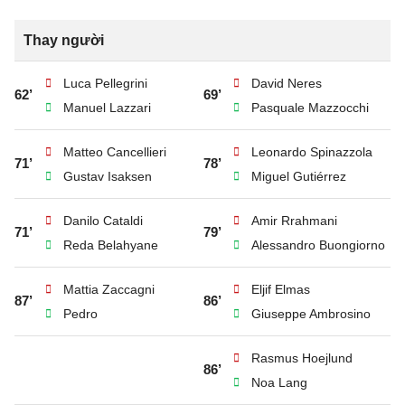
Thay người
Luca Pellegrini
David Neres
62’
69’
Manuel Lazzari
Pasquale Mazzocchi
Matteo Cancellieri
Leonardo Spinazzola
71’
78’
Gustav Isaksen
Miguel Gutiérrez
Danilo Cataldi
Amir Rrahmani
71’
79’
Reda Belahyane
Alessandro Buongiorno
Mattia Zaccagni
Eljif Elmas
87’
86’
Pedro
Giuseppe Ambrosino
Rasmus Hoejlund
86’
Noa Lang