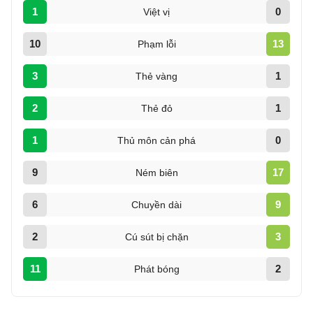
1
0
Việt vị
10
13
Phạm lỗi
3
1
Thẻ vàng
2
1
Thẻ đỏ
1
0
Thủ môn cản phá
9
17
Ném biên
6
9
Chuyền dài
2
3
Cú sút bị chặn
11
2
Phát bóng