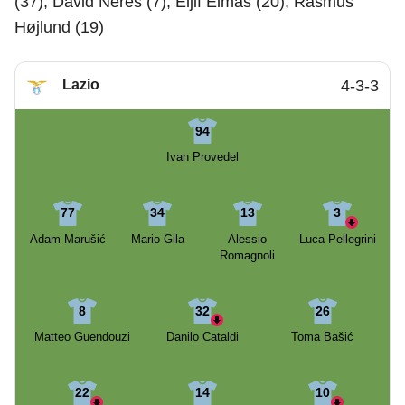
(37), David Neres (7), Eljif Elmas (20), Rasmus
Højlund (19)
Lazio
4-3-3
94
Ivan Provedel
77
34
13
3
Adam Marušić
Mario Gila
Alessio
Luca Pellegrini
Romagnoli
8
32
26
Matteo Guendouzi
Danilo Cataldi
Toma Bašić
22
14
10