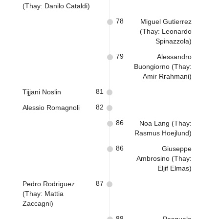
(Thay: Danilo Cataldi)
78
Miguel Gutierrez
(Thay: Leonardo
Spinazzola)
79
Alessandro
Buongiorno (Thay:
Amir Rrahmani)
81
Tijjani Noslin
82
Alessio Romagnoli
86
Noa Lang (Thay:
Rasmus Hoejlund)
86
Giuseppe
Ambrosino (Thay:
Eljif Elmas)
87
Pedro Rodriguez
(Thay: Mattia
Zaccagni)
88