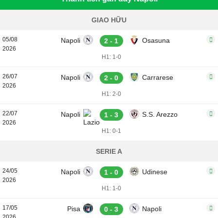
GIAO HỮU
05/08
Napoli
Osasuna
2 - 1
2026
H1: 1-0
26/07
Napoli
Carrarese
2 - 0
2026
H1: 2-0
22/07
Napoli
S.S. Arezzo
1 - 3
2026
H1: 0-1
SERIE A
24/05
Napoli
Udinese
1 - 0
2026
H1: 1-0
17/05
Pisa
Napoli
0 - 3
2026