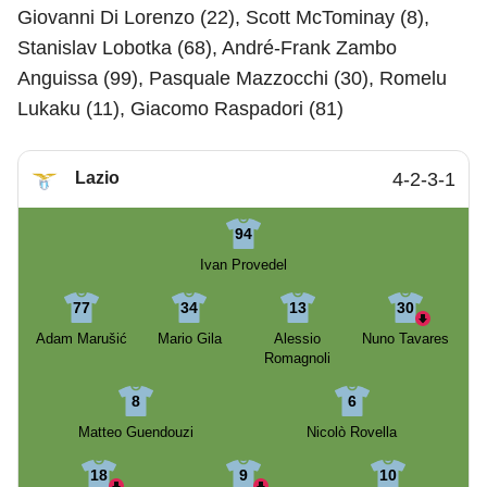
Giovanni Di Lorenzo (22), Scott McTominay (8),
Stanislav Lobotka (68), André-Frank Zambo
Anguissa (99), Pasquale Mazzocchi (30), Romelu
Lukaku (11), Giacomo Raspadori (81)
Lazio
4-2-3-1
94
Ivan Provedel
77
34
13
30
Adam Marušić
Mario Gila
Alessio
Nuno Tavares
Romagnoli
8
6
Matteo Guendouzi
Nicolò Rovella
18
9
10