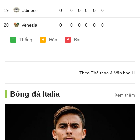
19
Udinese
0
0
0
0
0
0
20
Venezia
0
0
0
0
0
0
T
Thắng
H
Hòa
B
Bại
Theo Thể thao & Văn hóa
Bóng đá Italia
Xem thêm