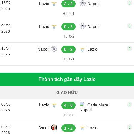
16/02
Lazio
Napoli
2 - 2
2025
H1: 1-1
04/01
Lazio
Napoli
0 - 2
2026
H1: 0-2
18/04
Napoli
Lazio
0 - 2
2026
H1: 0-1
Thành tích gần đây Lazio
GIAO HỮU
05/08
Lazio
Ostia Mare
4 - 0
2026
H1: 2-0
03/08
Ascoli
Lazio
1 - 2
2026