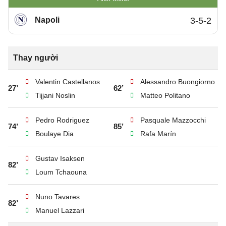
Napoli
3-5-2
Thay người
Valentin Castellanos
Alessandro Buongiorno
27’
62’
Tijjani Noslin
Matteo Politano
Pedro Rodriguez
Pasquale Mazzocchi
74’
85’
Boulaye Dia
Rafa Marín
Gustav Isaksen
82’
Loum Tchaouna
Nuno Tavares
82’
Manuel Lazzari