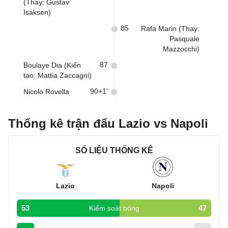
(Thay: Gustav
Isaksen)
85
Rafa Marin (Thay:
Pasquale
Mazzocchi)
87
Boulaye Dia (Kiến
tạo: Mattia Zaccagni)
90+1'
Nicolo Rovella
Thống kê trận đấu Lazio vs Napoli
SỐ LIỆU THỐNG KÊ
Lazio
Napoli
53
47
Kiểm soát bóng