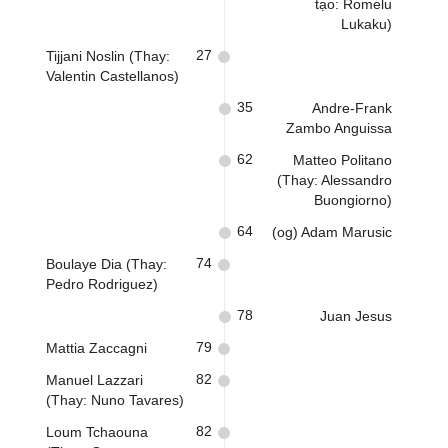
tạo: Romelu
Lukaku)
27
Tijjani Noslin (Thay:
Valentin Castellanos)
35
Andre-Frank
Zambo Anguissa
62
Matteo Politano
(Thay: Alessandro
Buongiorno)
64
(og) Adam Marusic
74
Boulaye Dia (Thay:
Pedro Rodriguez)
78
Juan Jesus
79
Mattia Zaccagni
82
Manuel Lazzari
(Thay: Nuno Tavares)
82
Loum Tchaouna