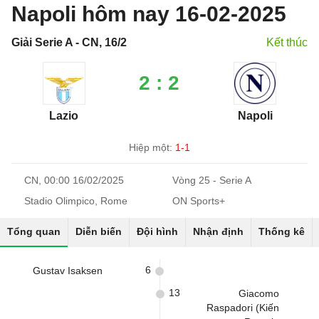
Napoli hôm nay 16-02-2025
Giải Serie A - CN, 16/2
Kết thúc
2 : 2
Lazio
Napoli
Hiệp một:
1-1
CN, 00:00 16/02/2025
Vòng 25 - Serie A
Stadio Olimpico, Rome
ON Sports+
Tổng quan
Diễn biến
Đội hình
Nhận định
Thống kê
6
Gustav Isaksen
13
Giacomo
Raspadori (Kiến