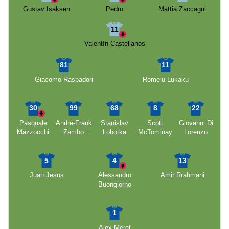
Gustav Isaksen
Pedro
Mattia Zaccagni
11
Valentín Castellanos
81
11
Giacomo Raspadori
Romelu Lukaku
30
99
68
8
22
Pasquale
André-Frank
Stanislav
Scott
Giovanni Di
Mazzocchi
Zambo
Lobotka
McTominay
Lorenzo
Anguissa
5
4
13
Juan Jesus
Alessandro
Amir Rrahmani
Buongiorno
1
Alex Meret