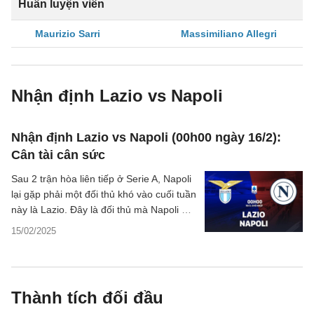
Huấn luyện viên
Maurizio Sarri
Massimiliano Allegri
Nhận định Lazio vs Napoli
Nhận định Lazio vs Napoli (00h00 ngày 16/2):
Cân tài cân sức
Sau 2 trận hòa liên tiếp ở Serie A, Napoli
lại gặp phải một đối thủ khó vào cuối tuần
này là Lazio. Đây là đối thủ mà Napoli đã
chịu thua ở cả 2 trận đối đầu mùa này.
15/02/2025
Để có điểm ở trận này đòi hỏi Napoli phải
thể hiện bản lĩnh phi thường.
Thành tích đối đầu