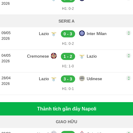
2026
H1: 0-2
SERIE A
09/05
Lazio
Inter Milan
0 - 3
2026
H1: 0-2
04/05
Cremonese
Lazio
1 - 2
2026
H1: 1-0
28/04
Lazio
Udinese
3 - 3
2026
H1: 0-1
Thành tích gần đây Napoli
GIAO HỮU