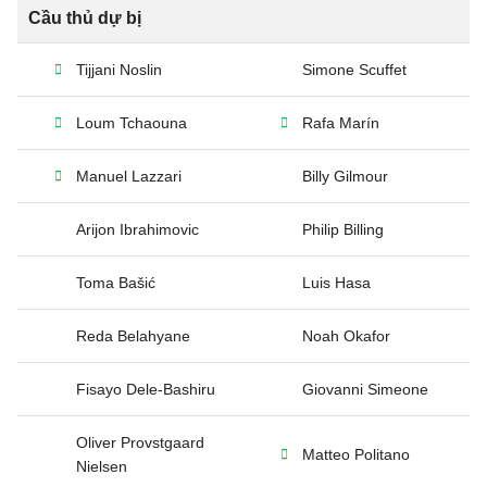
Cầu thủ dự bị
Tijjani Noslin
Simone Scuffet
Loum Tchaouna
Rafa Marín
Manuel Lazzari
Billy Gilmour
Arijon Ibrahimovic
Philip Billing
Toma Bašić
Luis Hasa
Reda Belahyane
Noah Okafor
Fisayo Dele-Bashiru
Giovanni Simeone
Oliver Provstgaard
Matteo Politano
Nielsen