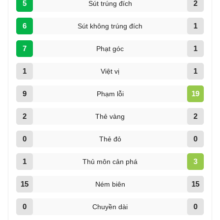
5
2
Sút trúng đích
6
1
Sút không trúng đích
7
1
Phạt góc
1
1
Việt vị
9
19
Phạm lỗi
2
2
Thẻ vàng
0
0
Thẻ đỏ
1
3
Thủ môn cản phá
15
15
Ném biên
0
0
Chuyền dài