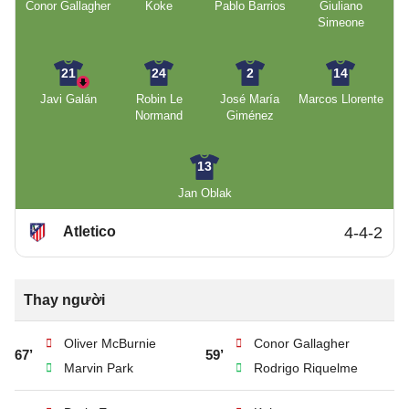
Conor Gallagher
Koke
Pablo Barrios
Giuliano
Simeone
21
24
2
14
Javi Galán
Robin Le
José María
Marcos Llorente
Normand
Giménez
13
Jan Oblak
Atletico
4-4-2
Thay người
Oliver McBurnie
Conor Gallagher
67’
59’
Marvin Park
Rodrigo Riquelme