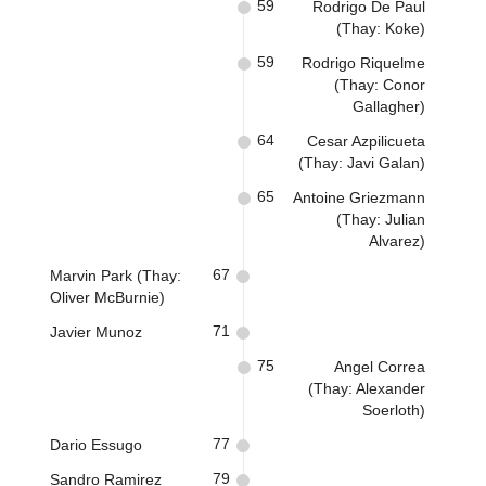
59
Rodrigo De Paul
(Thay: Koke)
59
Rodrigo Riquelme
(Thay: Conor
Gallagher)
64
Cesar Azpilicueta
(Thay: Javi Galan)
65
Antoine Griezmann
(Thay: Julian
Alvarez)
67
Marvin Park (Thay:
Oliver McBurnie)
71
Javier Munoz
75
Angel Correa
(Thay: Alexander
Soerloth)
77
Dario Essugo
79
Sandro Ramirez