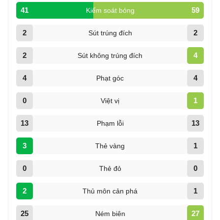
41
59
Kiểm soát bóng
2
2
Sút trúng đích
2
4
Sút không trúng đích
4
4
Phạt góc
0
1
Việt vị
13
13
Phạm lỗi
3
1
Thẻ vàng
0
0
Thẻ đỏ
2
1
Thủ môn cản phá
25
27
Ném biên