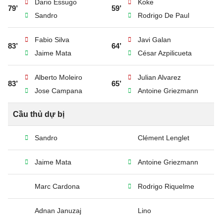
Dario Essugo
Koke
79’
59’
Sandro
Rodrigo De Paul
Fabio Silva
Javi Galan
83’
64’
Jaime Mata
César Azpilicueta
Alberto Moleiro
Julian Alvarez
83’
65’
Jose Campana
Antoine Griezmann
Cầu thủ dự bị
Sandro
Clément Lenglet
Jaime Mata
Antoine Griezmann
Marc Cardona
Rodrigo Riquelme
Adnan Januzaj
Lino