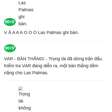
90+5'
V À A A A O O O Las Palmas ghi bàn.
90+5'
VAR - BÀN THẮNG! - Trọng tài đã dừng trận đấu.
Kiểm tra VAR đang diễn ra, một bàn thắng tiềm
năng cho Las Palmas.