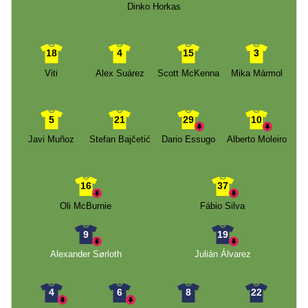
Dinko Horkas
18
4
15
3
Viti
Alex Suárez
Scott McKenna
Mika Mármol
5
21
29
10
Javi Muñoz
Stefan Bajčetić
Dario Essugo
Alberto Moleiro
16
37
Oli McBurnie
Fábio Silva
9
19
Alexander Sørloth
Julián Álvarez
4
6
8
22