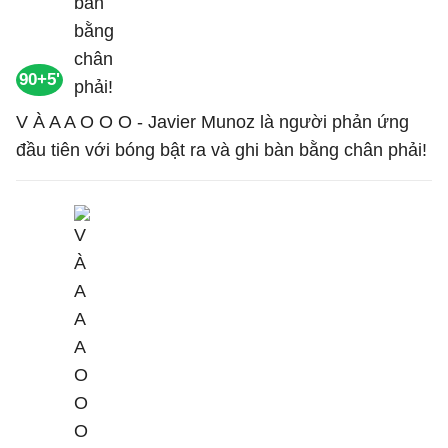
90+5'
V À A A O O O - Javier Munoz là người phản ứng
đầu tiên với bóng bật ra và ghi bàn bằng chân phải!