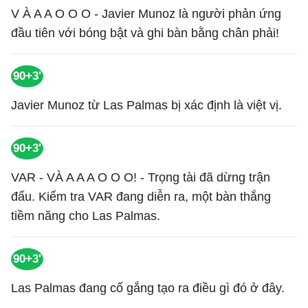
V À A A O O O - Javier Munoz là người phản ứng
đầu tiên với bóng bật và ghi bàn bằng chân phải!
90+3'
Javier Munoz từ Las Palmas bị xác định là việt vị.
90+3'
VAR - VÀ A A A O O O! - Trọng tài đã dừng trận
đấu. Kiểm tra VAR đang diễn ra, một bàn thắng
tiềm năng cho Las Palmas.
90+3'
Las Palmas đang cố gắng tạo ra điều gì đó ở đây.