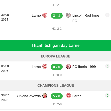
H1: 2-1
30/08
Larne
Lincoln Red Imps
3 - 1
2024
FC
H1: 2-1
Thành tích gần đây Larne
EUROPA LEAGUE
05/08
Larne
FC Iberia 1999
0 - 0
2026
H1: 0-0
CHAMPIONS LEAGUE
30/07
Crvena Zvezda
Larne
5 - 0
2026
H1: 2-0