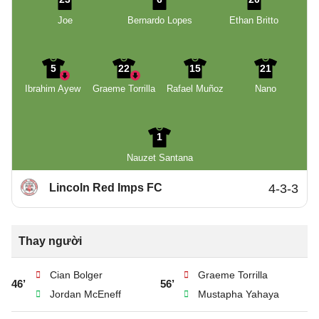
Joe
Bernardo Lopes
Ethan Britto
5
22
15
21
Ibrahim Ayew
Graeme Torrilla
Rafael Muñoz
Nano
1
Nauzet Santana
Lincoln Red Imps FC
4-3-3
Thay người
Cian Bolger
Graeme Torrilla
46’
56’
Jordan McEneff
Mustapha Yahaya