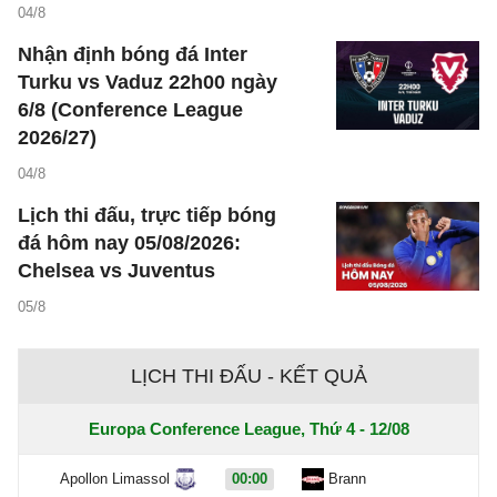
04/8
Nhận định bóng đá Inter
Turku vs Vaduz 22h00 ngày
6/8 (Conference League
2026/27)
04/8
Lịch thi đấu, trực tiếp bóng
đá hôm nay 05/08/2026:
Chelsea vs Juventus
05/8
LỊCH THI ĐẤU - KẾT QUẢ
Europa Conference League, Thứ 4 - 12/08
Apollon Limassol
00:00
Brann