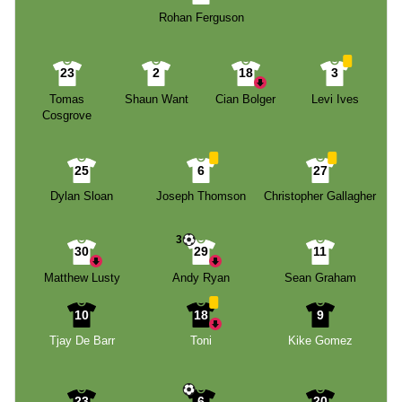
Rohan Ferguson
23
2
18
3
Tomas
Shaun Want
Cian Bolger
Levi Ives
Cosgrove
25
6
27
Dylan Sloan
Joseph Thomson
Christopher Gallagher
3
30
29
11
Matthew Lusty
Andy Ryan
Sean Graham
10
18
9
Tjay De Barr
Toni
Kike Gomez
23
6
20