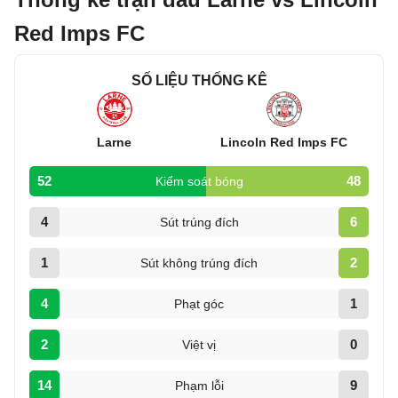
Red Imps FC
SỐ LIỆU THỐNG KÊ
Larne
Lincoln Red Imps FC
52
48
Kiểm soát bóng
4
6
Sút trúng đích
1
2
Sút không trúng đích
4
1
Phạt góc
2
0
Việt vị
14
9
Phạm lỗi