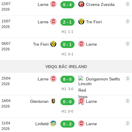
22/07
Larne
Crvena Zvezda
0 - 4
2026
15/07
Larne
Tre Fiori
2 - 1
2026
H1: 1-1
08/07
Tre Fiori
Larne
0 - 1
2026
H1: 0-1
VĐQG BẮC IRELAND
25/04
Larne
Dungannon Swifts
8 - 0
2026
H1: 3-0
18/04
Glentoran
Larne
0 - 0
2026
H1: 0-0
11/04
Linfield
Larne
0 - 2
2026