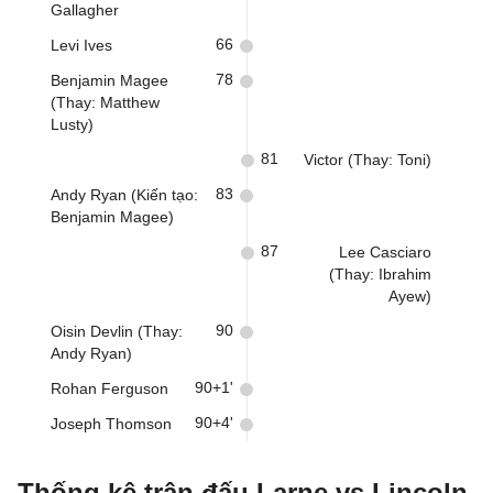
Gallagher
66
Levi Ives
78
Benjamin Magee
(Thay: Matthew
Lusty)
81
Victor (Thay: Toni)
83
Andy Ryan (Kiến tạo:
Benjamin Magee)
87
Lee Casciaro
(Thay: Ibrahim
Ayew)
90
Oisin Devlin (Thay:
Andy Ryan)
90+1'
Rohan Ferguson
90+4'
Joseph Thomson
Thống kê trận đấu Larne vs Lincoln