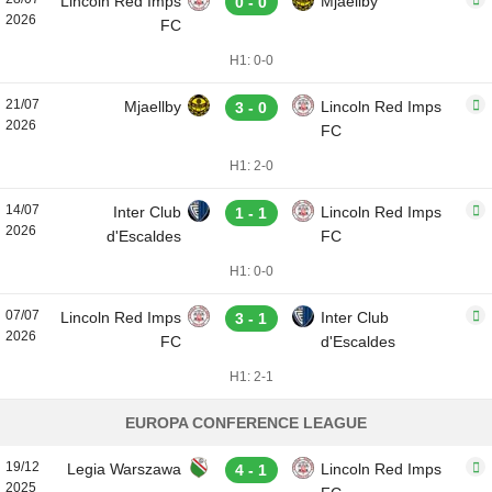
Lincoln Red Imps
Mjaellby
0 - 0
2026
FC
H1: 0-0
21/07
Mjaellby
Lincoln Red Imps
3 - 0
2026
FC
H1: 2-0
14/07
Inter Club
Lincoln Red Imps
1 - 1
2026
d'Escaldes
FC
H1: 0-0
07/07
Lincoln Red Imps
Inter Club
3 - 1
2026
FC
d'Escaldes
H1: 2-1
EUROPA CONFERENCE LEAGUE
19/12
Legia Warszawa
Lincoln Red Imps
4 - 1
2025