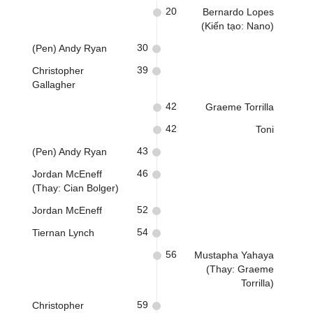
20
Bernardo Lopes
(Kiến tạo: Nano)
30
(Pen) Andy Ryan
39
Christopher
Gallagher
42
Graeme Torrilla
42
Toni
43
(Pen) Andy Ryan
46
Jordan McEneff
(Thay: Cian Bolger)
52
Jordan McEneff
54
Tiernan Lynch
56
Mustapha Yahaya
(Thay: Graeme
Torrilla)
59
Christopher