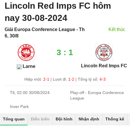
Lincoln Red Imps FC hôm
nay 30-08-2024
Giải Europa Conference League - Th
Kết thúc
6, 30/8
3 : 1
Lincoln Red Imps FC
Larne
Hiệp một:
2-1
|
Lượt đi:
1-2
| Tổng tỷ số:
4-3
T6, 02:00 30/08/2024
Play-off - Europa Conference
League
Inver Park
Tổng quan
Diễn biến
Đội hình
Nhận định
Thống kê