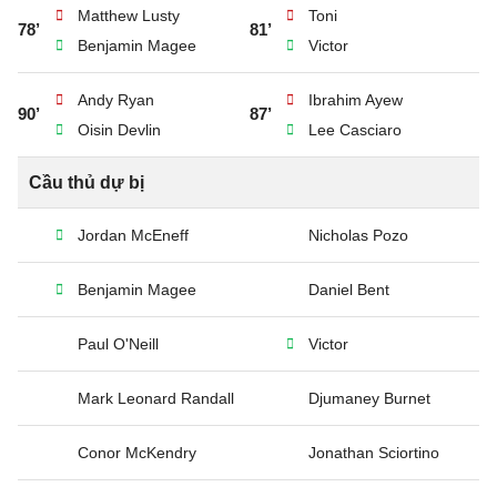
Matthew Lusty
Toni
78’
81’
Benjamin Magee
Victor
Andy Ryan
Ibrahim Ayew
90’
87’
Oisin Devlin
Lee Casciaro
Cầu thủ dự bị
Jordan McEneff
Nicholas Pozo
Benjamin Magee
Daniel Bent
Paul O'Neill
Victor
Mark Leonard Randall
Djumaney Burnet
Conor McKendry
Jonathan Sciortino