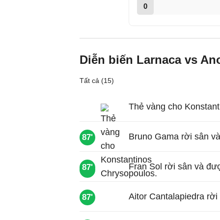
0
Diễn biến Larnaca vs An
Tất cả (15)
Thẻ vàng cho Konstant
Bruno Gama rời sân và
87'
Fran Sol rời sân và đượ
87'
89'
Aitor Cantalapiedra rờ
87'