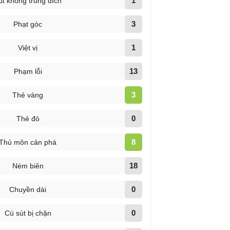
1
út không trúng đích
3
Phạt góc
1
Việt vị
13
Phạm lỗi
3
Thẻ vàng
0
Thẻ đỏ
8
Thủ môn cản phá
18
Ném biên
0
Chuyền dài
0
Cú sút bị chặn