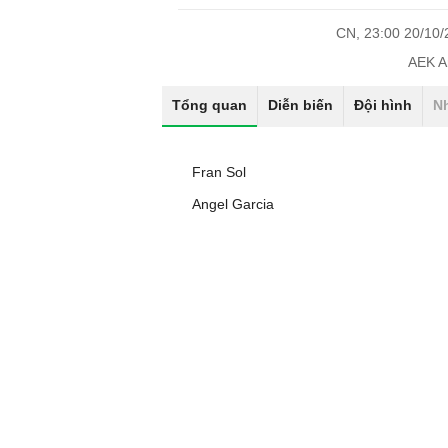
CN, 23:00 20/10
AEK A
Tổng quan
Diễn biến
Đội hình
N
Fran Sol
Angel Garcia