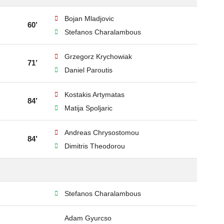
Bojan Mladjovic
60’
Stefanos Charalambous
Grzegorz Krychowiak
71’
Daniel Paroutis
Kostakis Artymatas
84’
Matija Spoljaric
Andreas Chrysostomou
84’
Dimitris Theodorou
Stefanos Charalambous
Adam Gyurcso