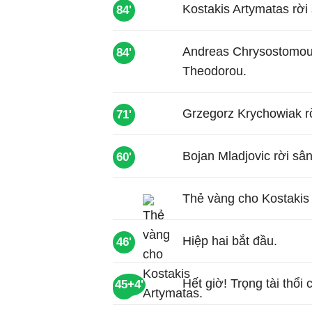
Kostakis Artymatas rời 
84'
Andreas Chrysostomou r
84'
Theodorou.
Grzegorz Krychowiak rờ
71'
Bojan Mladjovic rời sâ
60'
Thẻ vàng cho Kostakis
Hiệp hai bắt đầu.
46'
Hết giờ! Trọng tài thổi 
45+4'
55'