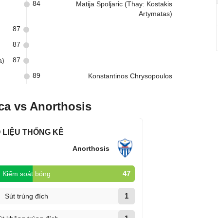
84
Matija Spoljaric (Thay: Kostakis
Artymatas)
87
87
87
a)
89
Konstantinos Chrysopoulos
ca vs Anorthosis
 LIỆU THỐNG KÊ
Anorthosis
47
Kiểm soát bóng
1
Sút trúng đích