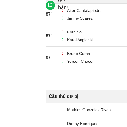
13'
Aitor Cantalapiedra
87’
Jimmy Suarez
Fran Sol
87’
Karol Angielski
Bruno Gama
87’
Yerson Chacon
Cầu thủ dự bị
Mathias Gonzalez Rivas
Danny Henriques