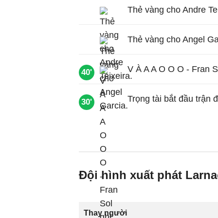
Thẻ vàng cho Andre Tei
Thẻ vàng cho Angel Ga
V À A A O O O - Fran S
40'
Trọng tài bắt đầu trận 
30'
Đội hình xuất phát Larna
Thay người