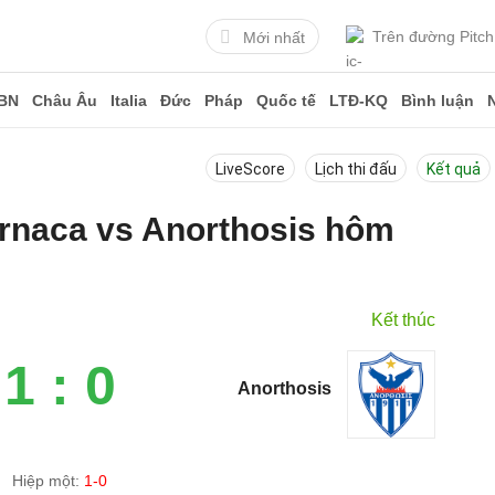
Trên đường Pitch
Mới nhất
BN
Châu Âu
Italia
Đức
Pháp
Quốc tế
LTĐ-KQ
Bình luận
LiveScore
Lịch thi đấu
Kết quả
arnaca vs Anorthosis hôm
Kết thúc
1 : 0
Anorthosis
Hiệp một:
1-0