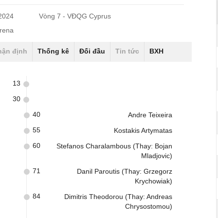
/2024
Vòng 7 - VĐQG Cyprus
rena
hận định
Thống kê
Đối đầu
Tin tức
BXH
13
30
40
Andre Teixeira
55
Kostakis Artymatas
60
Stefanos Charalambous (Thay: Bojan
Mladjovic)
71
Danil Paroutis (Thay: Grzegorz
Krychowiak)
84
Dimitris Theodorou (Thay: Andreas
Chrysostomou)