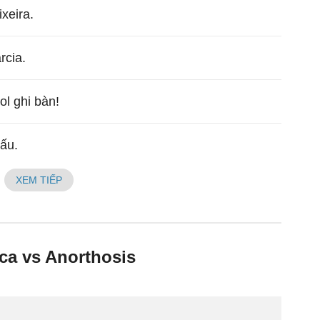
xeira.
rcia.
ol ghi bàn!
đấu.
XEM TIẾP
ca vs Anorthosis