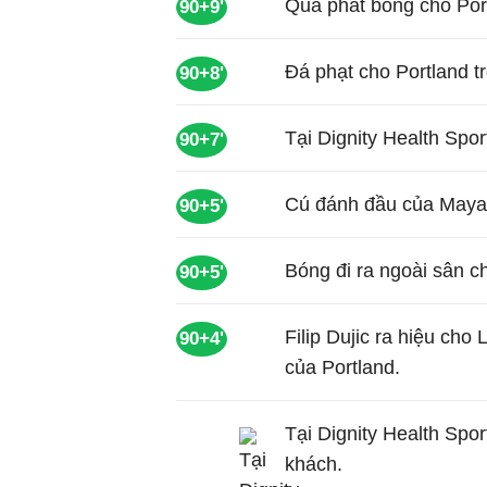
Quả phát bóng cho Port
90+9'
Đá phạt cho Portland t
90+8'
Tại Dignity Health Sport
90+7'
Cú đánh đầu của Maya 
90+5'
Bóng đi ra ngoài sân c
90+5'
Filip Dujic ra hiệu ch
90+4'
của Portland.
Tại Dignity Health Spor
khách.