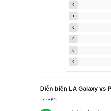
0
1
0
0
0
0
Diễn biến LA Galaxy vs 
Tất cả (89)