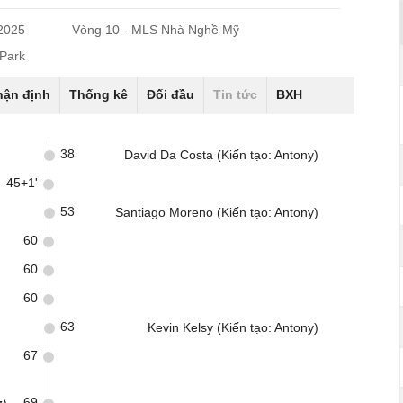
/2025
Vòng 10 - MLS Nhà Nghề Mỹ
 Park
hận định
Thống kê
Đối đầu
Tin tức
BXH
38
David Da Costa (Kiến tạo: Antony)
45+1'
53
Santiago Moreno (Kiến tạo: Antony)
60
60
60
63
Kevin Kelsy (Kiến tạo: Antony)
67
69