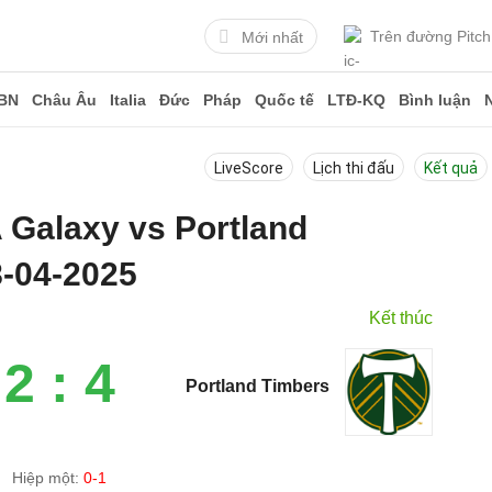
Trên đường Pitch
Mới nhất
BN
Châu Âu
Italia
Đức
Pháp
Quốc tế
LTĐ-KQ
Bình luận
LiveScore
Lịch thi đấu
Kết quả
A Galaxy vs Portland
-04-2025
Kết thúc
2 : 4
Portland Timbers
Hiệp một:
0-1