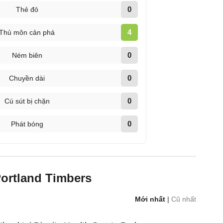
0
Thẻ đỏ
4
Thủ môn cản phá
0
Ném biên
0
Chuyền dài
0
Cú sút bị chặn
0
Phát bóng
Portland Timbers
Mới nhất
|
Cũ nhất