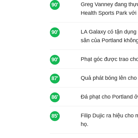
Greg Vanney đang thực 
90'
Health Sports Park với
LA Galaxy có tận dụng
90'
sân của Portland khôn
Phạt góc được trao ch
90'
Quả phát bóng lên cho P
87'
Đá phạt cho Portland ở
86'
Filip Dujic ra hiệu ch
85'
họ.