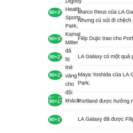
Marco Reus của LA Gala
90+3'
Nhưng cú sút đi chệch 
Filip Dujic trao cho Po
90+3'
LA Galaxy có một quả 
90+2'
Maya Yoshida của LA Gal
90+2'
Park.
90+4'
Portland được hưởng m
90+1'
LA Galaxy đã được Fili
90+1'