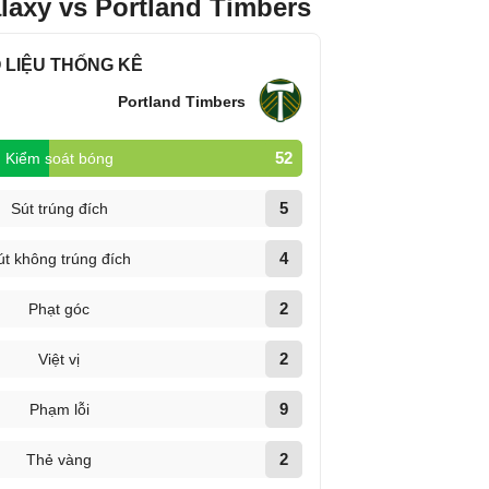
laxy vs Portland Timbers
 LIỆU THỐNG KÊ
Portland Timbers
52
Kiểm soát bóng
5
Sút trúng đích
4
út không trúng đích
2
Phạt góc
2
Việt vị
9
Phạm lỗi
2
Thẻ vàng