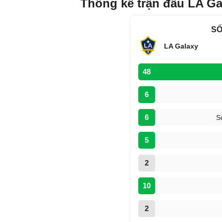
Thống kê trận đấu LA Ga
SỐ
LA Galaxy
48
6
6
S
5
2
10
2