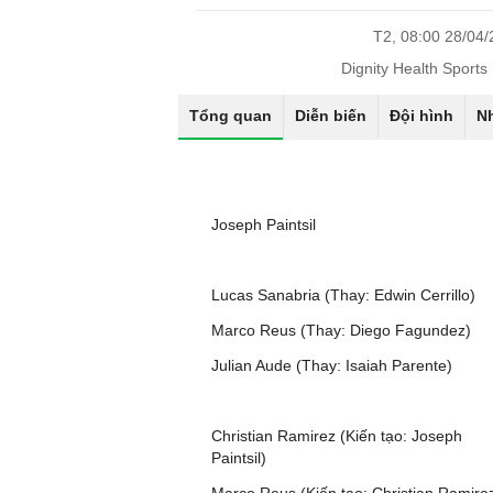
T2, 08:00 28/04
Dignity Health Sports
Tổng quan
Diễn biến
Đội hình
N
Joseph Paintsil
Lucas Sanabria (Thay: Edwin Cerrillo)
Marco Reus (Thay: Diego Fagundez)
Julian Aude (Thay: Isaiah Parente)
Christian Ramirez (Kiến tạo: Joseph
Paintsil)