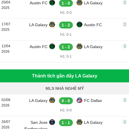
20/04
Austin FC
LA Galaxy
1 - 0
2025
H1: 0-0
17/07
LA Galaxy
Austin FC
1 - 2
2025
H1: 0-1
12/04
Austin FC
LA Galaxy
1 - 2
2026
H1: 0-1
Thành tích gần đây LA Galaxy
MLS NHÀ NGHỀ MỸ
02/08
LA Galaxy
FC Dallas
0 - 0
2026
H1: 0-0
26/07
San Jose
LA Galaxy
1 - 1
2026
Earthquakes