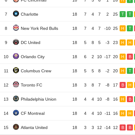
6
FC Cincinnati
18
7
5
6
1
26
H
T
7
Charlotte
18
7
4
7
2
25
T
T
8
New York Red Bulls
18
7
4
7
-10
25
H
T
9
DC United
18
5
8
5
-3
23
H
H
10
Orlando City
18
6
2
10
-17
20
H
B
11
Columbus Crew
18
5
5
8
-2
20
H
T
12
Toronto FC
18
3
8
7
-8
17
B
H
13
Philadelphia Union
18
4
4
10
-8
16
H
B
14
CF Montreal
18
4
4
10
-11
16
H
H
15
Atlanta United
18
3
3
12
-14
12
B
B