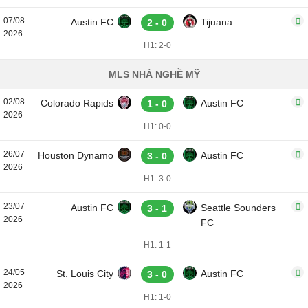
07/08
Austin FC
Tijuana
2 - 0
2026
H1: 2-0
MLS NHÀ NGHỀ MỸ
02/08
Colorado Rapids
Austin FC
1 - 0
2026
H1: 0-0
26/07
Houston Dynamo
Austin FC
3 - 0
2026
H1: 3-0
23/07
Austin FC
Seattle Sounders
3 - 1
2026
FC
H1: 1-1
24/05
St. Louis City
Austin FC
3 - 0
2026
H1: 1-0