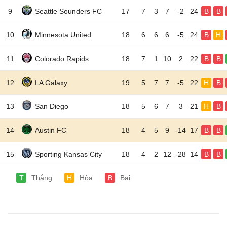
9
Seattle Sounders FC
17
7
3
7
-2
24
B
B
10
Minnesota United
18
6
6
6
-5
24
B
H
11
Colorado Rapids
18
7
1
10
2
22
B
B
12
LA Galaxy
19
5
7
7
-5
22
H
B
13
San Diego
18
5
6
7
3
21
H
B
14
Austin FC
18
4
5
9
-14
17
B
B
15
Sporting Kansas City
18
4
2
12
-28
14
B
B
T
Thắng
H
Hòa
B
Bại