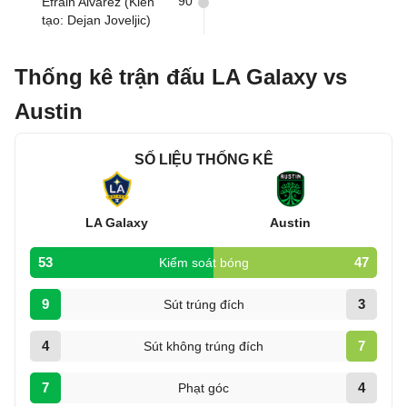
90
Efrain Alvarez (Kiến
tạo: Dejan Joveljic)
Thống kê trận đấu LA Galaxy vs
Austin
SỐ LIỆU THỐNG KÊ
LA Galaxy
Austin
53
47
Kiểm soát bóng
9
3
Sút trúng đích
4
7
Sút không trúng đích
7
4
Phạt góc