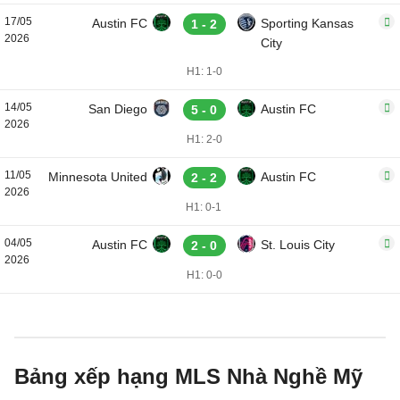
17/05
Austin FC
Sporting Kansas
1 - 2
2026
City
H1: 1-0
14/05
San Diego
Austin FC
5 - 0
2026
H1: 2-0
11/05
Minnesota United
Austin FC
2 - 2
2026
H1: 0-1
04/05
Austin FC
St. Louis City
2 - 0
2026
H1: 0-0
Bảng xếp hạng MLS Nhà Nghề Mỹ