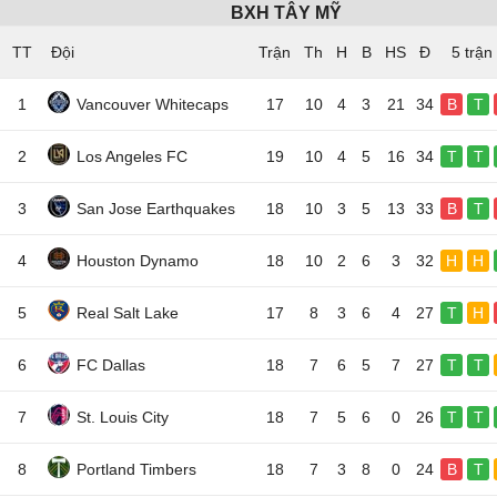
BXH TÂY MỸ
TT
Đội
5 trận
1
Vancouver Whitecaps
17
10
4
3
21
34
B
T
2
Los Angeles FC
19
10
4
5
16
34
T
T
3
San Jose Earthquakes
18
10
3
5
13
33
B
T
4
Houston Dynamo
18
10
2
6
3
32
H
H
5
Real Salt Lake
17
8
3
6
4
27
T
H
6
FC Dallas
18
7
6
5
7
27
T
T
7
St. Louis City
18
7
5
6
0
26
T
T
8
Portland Timbers
18
7
3
8
0
24
B
T