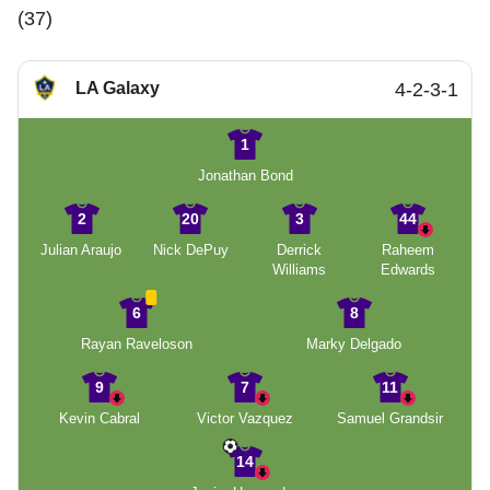
(37)
LA Galaxy
4-2-3-1
1
Jonathan Bond
2
20
3
44
Julian Araujo
Nick DePuy
Derrick
Raheem
Williams
Edwards
6
8
Rayan Raveloson
Marky Delgado
9
7
11
Kevin Cabral
Victor Vazquez
Samuel Grandsir
14