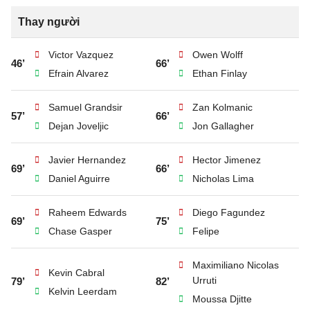
Thay người
Victor Vazquez
Owen Wolff
46’
66’
Efrain Alvarez
Ethan Finlay
Samuel Grandsir
Zan Kolmanic
57’
66’
Dejan Joveljic
Jon Gallagher
Javier Hernandez
Hector Jimenez
69’
66’
Daniel Aguirre
Nicholas Lima
Raheem Edwards
Diego Fagundez
69’
75’
Chase Gasper
Felipe
Maximiliano Nicolas
Kevin Cabral
Urruti
79’
82’
Kelvin Leerdam
Moussa Djitte