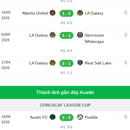
H1: 2-0
10/05
Atlanta United
LA Galaxy
1 - 2
2026
H1: 0-0
03/05
LA Galaxy
Vancouver
1 - 1
2026
Whitecaps
H1: 0-0
27/04
LA Galaxy
Real Salt Lake
2 - 1
2026
H1: 1-1
Thành tích gần đây Austin
CONCACAF LEAGUE CUP
10/08
Austin FC
Puebla
3 - 0
2026
H1: 3-0