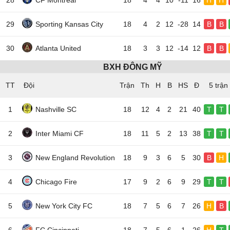
28
CF Montreal
18
4
4
10
-11
16
H
H
29
Sporting Kansas City
18
4
2
12
-28
14
B
B
30
Atlanta United
18
3
3
12
-14
12
B
B
BXH ĐÔNG MỸ
TT
Đội
5 trận
1
Nashville SC
18
12
4
2
21
40
T
T
2
Inter Miami CF
18
11
5
2
13
38
T
T
3
New England Revolution
18
9
3
6
5
30
B
H
4
Chicago Fire
17
9
2
6
9
29
T
T
5
New York City FC
18
7
5
6
7
26
H
B