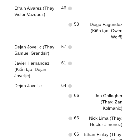
46
Efrain Alvarez (Thay:
Victor Vazquez)
53
Diego Fagundez
(Kiến tạo: Owen
Wolff)
57
Dejan Joveljic (Thay:
Samuel Grandsir)
61
Javier Hernandez
(Kiến tạo: Dejan
Joveljic)
64
Dejan Joveljic
66
Jon Gallagher
(Thay: Zan
Kolmanic)
66
Nick Lima (Thay:
Hector Jimenez)
66
Ethan Finlay (Thay: