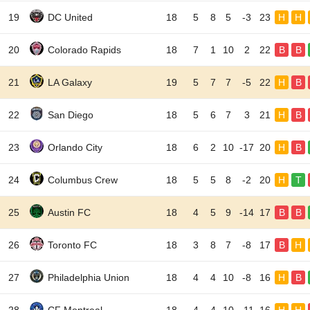
19
DC United
18
5
8
5
-3
23
H
H
20
Colorado Rapids
18
7
1
10
2
22
B
B
21
LA Galaxy
19
5
7
7
-5
22
H
B
22
San Diego
18
5
6
7
3
21
H
B
23
Orlando City
18
6
2
10
-17
20
H
B
24
Columbus Crew
18
5
5
8
-2
20
H
T
25
Austin FC
18
4
5
9
-14
17
B
B
26
Toronto FC
18
3
8
7
-8
17
B
H
27
Philadelphia Union
18
4
4
10
-8
16
H
B