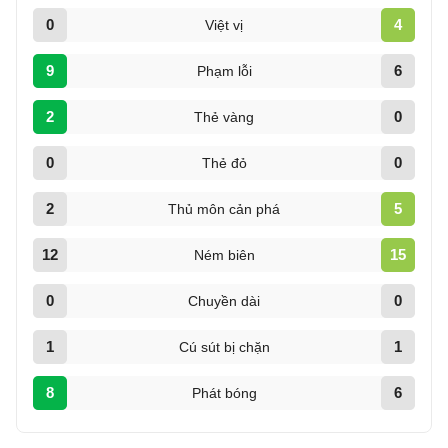
0
4
Việt vị
9
6
Phạm lỗi
2
0
Thẻ vàng
0
0
Thẻ đỏ
2
5
Thủ môn cản phá
12
15
Ném biên
0
0
Chuyền dài
1
1
Cú sút bị chặn
8
6
Phát bóng