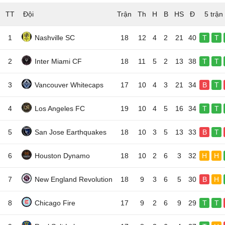
TT
Đội
5 trận
1
Nashville SC
18
12
4
2
21
40
T
T
2
Inter Miami CF
18
11
5
2
13
38
T
T
3
Vancouver Whitecaps
17
10
4
3
21
34
B
T
4
Los Angeles FC
19
10
4
5
16
34
T
T
5
San Jose Earthquakes
18
10
3
5
13
33
B
T
6
Houston Dynamo
18
10
2
6
3
32
H
H
7
New England Revolution
18
9
3
6
5
30
B
H
8
Chicago Fire
17
9
2
6
9
29
T
T