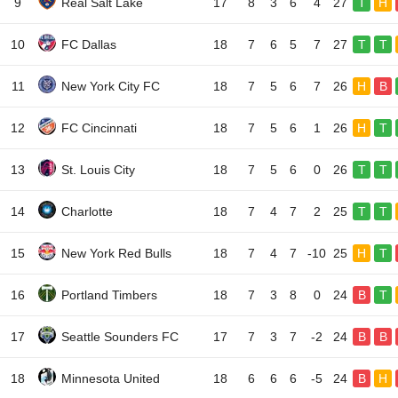
9
Real Salt Lake
17
8
3
6
4
27
T
H
10
FC Dallas
18
7
6
5
7
27
T
T
11
New York City FC
18
7
5
6
7
26
H
B
12
FC Cincinnati
18
7
5
6
1
26
H
T
13
St. Louis City
18
7
5
6
0
26
T
T
14
Charlotte
18
7
4
7
2
25
T
T
15
New York Red Bulls
18
7
4
7
-10
25
H
T
16
Portland Timbers
18
7
3
8
0
24
B
T
17
Seattle Sounders FC
17
7
3
7
-2
24
B
B
18
Minnesota United
18
6
6
6
-5
24
B
H