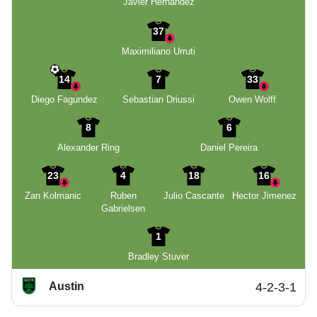
Javier Hernandez
37
Maximiliano Urruti
14
7
33
Diego Fagundez
Sebastian Driussi
Owen Wolff
8
6
Alexander Ring
Daniel Pereira
23
4
18
16
Zan Kolmanic
Ruben
Julio Cascante
Hector Jimenez
Gabrielsen
1
Bradley Stuver
Austin
4-2-3-1