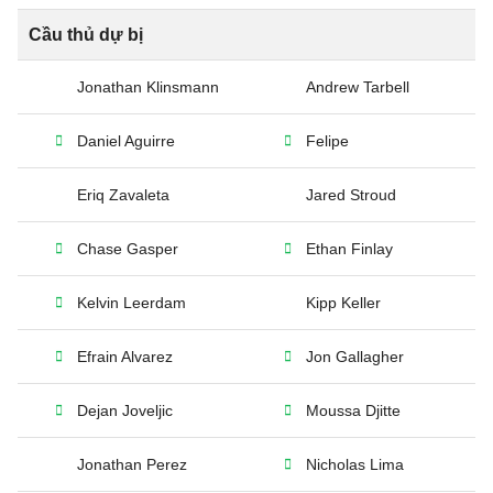
Cầu thủ dự bị
Jonathan Klinsmann
Andrew Tarbell
Daniel Aguirre
Felipe
Eriq Zavaleta
Jared Stroud
Chase Gasper
Ethan Finlay
Kelvin Leerdam
Kipp Keller
Efrain Alvarez
Jon Gallagher
Dejan Joveljic
Moussa Djitte
Jonathan Perez
Nicholas Lima