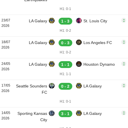
H1: 0-1
23/07
LA Galaxy
St. Louis City
1 - 3
2026
H1: 0-2
18/07
LA Galaxy
Los Angeles FC
0 - 3
2026
H1: 0-2
24/05
LA Galaxy
Houston Dynamo
1 - 1
2026
H1: 1-1
17/05
Seattle Sounders
LA Galaxy
0 - 2
2026
FC
H1: 0-1
14/05
Sporting Kansas
LA Galaxy
3 - 1
2026
City