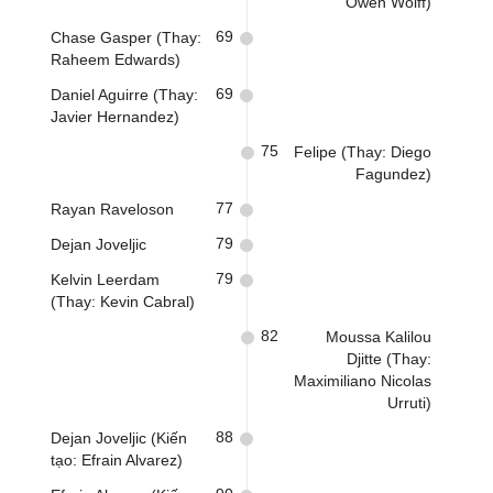
Owen Wolff)
69
Chase Gasper (Thay:
Raheem Edwards)
69
Daniel Aguirre (Thay:
Javier Hernandez)
75
Felipe (Thay: Diego
Fagundez)
77
Rayan Raveloson
79
Dejan Joveljic
79
Kelvin Leerdam
(Thay: Kevin Cabral)
82
Moussa Kalilou
Djitte (Thay:
Maximiliano Nicolas
Urruti)
88
Dejan Joveljic (Kiến
tạo: Efrain Alvarez)