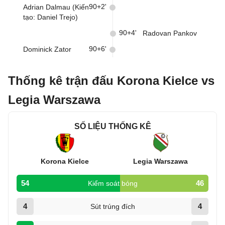
90+2'
Adrian Dalmau (Kiến
tạo: Daniel Trejo)
90+4'
Radovan Pankov
90+6'
Dominick Zator
Thống kê trận đấu Korona Kielce vs
Legia Warszawa
SỐ LIỆU THỐNG KÊ
Korona Kielce
Legia Warszawa
54
46
Kiểm soát bóng
4
4
Sút trúng đích