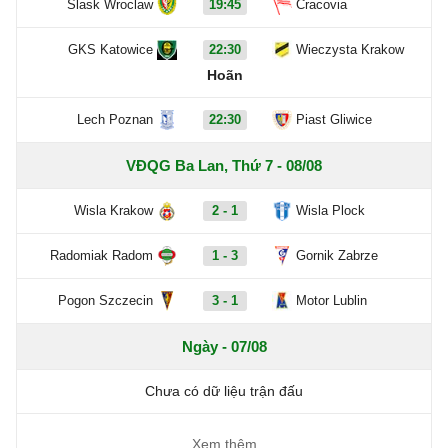
Slask Wroclaw
19:45
Cracovia
GKS Katowice
22:30
Wieczysta Krakow
Hoãn
Lech Poznan
22:30
Piast Gliwice
VĐQG Ba Lan, Thứ 7 - 08/08
Wisla Krakow
2 - 1
Wisla Plock
Radomiak Radom
1 - 3
Gornik Zabrze
Pogon Szczecin
3 - 1
Motor Lublin
Ngày - 07/08
Chưa có dữ liệu trận đấu
Xem thêm