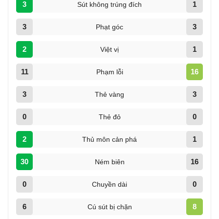
3
1
Sút không trúng đích
3
3
Phạt góc
2
1
Việt vị
11
16
Phạm lỗi
3
3
Thẻ vàng
0
0
Thẻ đỏ
2
1
Thủ môn cản phá
30
16
Ném biên
0
0
Chuyền dài
6
8
Cú sút bị chặn