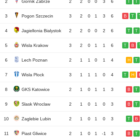
2
Gornik Zabrze
2
2
0
0
3
6
T
T
3
Pogon Szczecin
3
2
0
1
3
6
B
T
4
Jagiellonia Bialystok
2
2
0
0
2
6
T
T
5
Wisla Krakow
3
2
0
1
1
6
T
B
6
Lech Poznan
2
1
1
0
1
4
H
T
7
Wisla Plock
3
1
1
1
0
4
T
H
8
GKS Katowice
2
1
0
1
1
3
B
T
9
Slask Wroclaw
2
1
0
1
0
3
B
T
10
Zaglebie Lubin
2
1
0
1
0
3
T
B
11
Piast Gliwice
2
1
0
1
-1
3
B
T