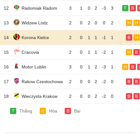
12
Radomiak Radom
3
1
0
2
-3
3
T
B
13
Widzew Lodz
2
0
2
0
0
2
H
H
14
Korona Kielce
2
0
1
1
-1
1
B
H
15
Cracovia
2
0
1
1
-2
1
H
B
16
Motor Lublin
3
0
1
2
-3
1
H
B
17
Rakow Czestochowa
2
0
0
2
-2
0
B
B
18
Wieczysta Krakow
2
0
0
2
-2
0
B
B
T
Thắng
H
Hòa
B
Bại