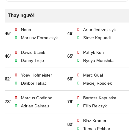
Thay người
Nono
Artur Jedrzejczyk
46’
46’
Mariusz Fornalczyk
Steve Kapuadi
Dawid Blanik
Patryk Kun
46’
65’
Danny Trejo
Ryoya Morishita
Yoav Hofmeister
Marc Gual
62’
66’
Dalibor Takac
Maciej Rosolek
Marcus Godinho
Bartosz Kapustka
73’
79’
Adrian Dalmau
Filip Rejczyk
Blaz Kramer
82’
Tomas Pekhart