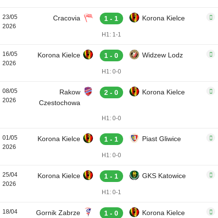
23/05
Cracovia
Korona Kielce
1 - 1
2026
H1: 1-1
16/05
Korona Kielce
Widzew Lodz
1 - 0
2026
H1: 0-0
08/05
Rakow
Korona Kielce
2 - 0
2026
Czestochowa
H1: 0-0
01/05
Korona Kielce
Piast Gliwice
1 - 1
2026
H1: 0-0
25/04
Korona Kielce
GKS Katowice
1 - 1
2026
H1: 0-1
18/04
Gornik Zabrze
Korona Kielce
1 - 0