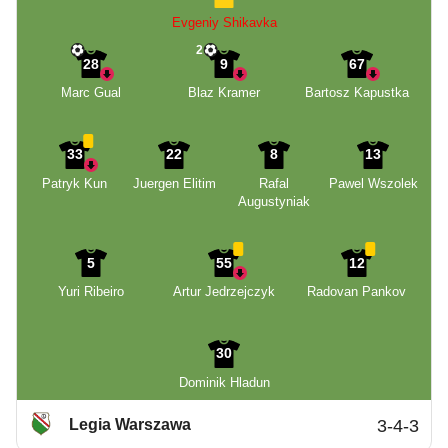
Evgeniy Shikavka
2
28
9
67
Marc Gual
Blaz Kramer
Bartosz Kapustka
33
22
8
13
Patryk Kun
Juergen Elitim
Rafal
Pawel Wszolek
Augustyniak
5
55
12
Yuri Ribeiro
Artur Jedrzejczyk
Radovan Pankov
30
Dominik Hladun
Legia Warszawa
3-4-3