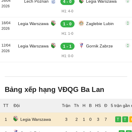
26/04
Lech Poznan
Legia Warszawa
4 - 0
2026
H1: 4-0
18/04
Legia Warszawa
Zaglebie Lubin
1 - 0
2026
H1: 1-0
12/04
Legia Warszawa
Gornik Zabrze
1 - 1
2026
H1: 0-0
Bảng xếp hạng VĐQG Ba Lan
TT
Đội
5 trận gần 
1
Legia Warszawa
3
2
1
0
3
7
T
T