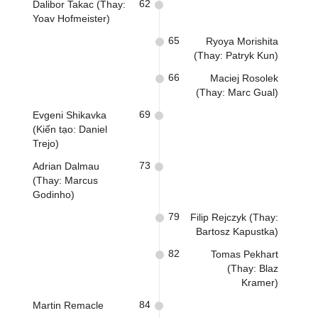
62
Dalibor Takac (Thay:
Yoav Hofmeister)
65
Ryoya Morishita
(Thay: Patryk Kun)
66
Maciej Rosolek
(Thay: Marc Gual)
69
Evgeni Shikavka
(Kiến tạo: Daniel
Trejo)
73
Adrian Dalmau
(Thay: Marcus
Godinho)
79
Filip Rejczyk (Thay:
Bartosz Kapustka)
82
Tomas Pekhart
(Thay: Blaz
Kramer)
84
Martin Remacle