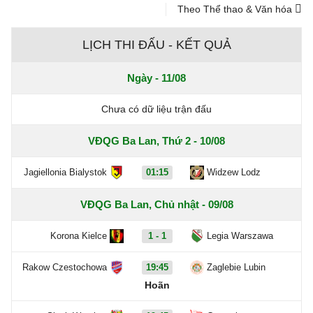
Theo Thể thao & Văn hóa
LỊCH THI ĐẤU - KẾT QUẢ
Ngày - 11/08
Chưa có dữ liệu trận đấu
VĐQG Ba Lan, Thứ 2 - 10/08
Jagiellonia Bialystok
01:15
Widzew Lodz
VĐQG Ba Lan, Chủ nhật - 09/08
Korona Kielce
1 - 1
Legia Warszawa
Rakow Czestochowa
19:45
Zaglebie Lubin
Hoãn