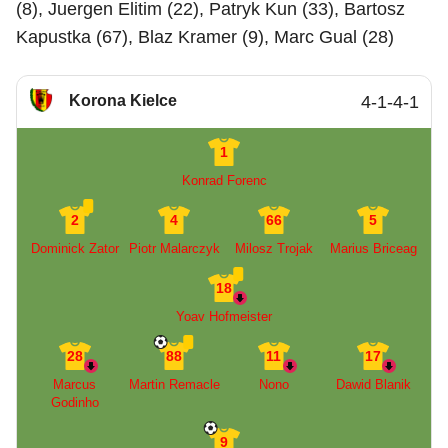
(8), Juergen Elitim (22), Patryk Kun (33), Bartosz
Kapustka (67), Blaz Kramer (9), Marc Gual (28)
Korona Kielce
4-1-4-1
1
Konrad Forenc
2
4
66
5
Dominick Zator
Piotr Malarczyk
Milosz Trojak
Marius Briceag
18
Yoav Hofmeister
28
88
11
17
Marcus
Martin Remacle
Nono
Dawid Blanik
Godinho
9